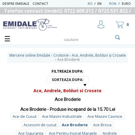
DESPRE EMIDALE
CONTACT
RO
/
EN
RON
/
EURO
Telefon contact (mobil): 0722.609.312 / 0723.531.822 /
0725.558.219
0
Mercerie online Emidale
›
Croitorie
›
Ace, Andrele, Bolduri si Crosete
›
Ace Broderie
FILTREAZA DUPA:
UTILIZATOR NOU
RECUPEREAZA PAROLA
SORTEAZA DUPA:
Ace, Andrele, Bolduri si Crosete
Ace Broderie
Ace Broderie - Produse incepand de la 15.70 Lei
Ace de Cusut
Ace Masini Industriale
Ace Masini Casnice
Accesorii de cusut
Ace Broderie
Ace Brosa
Ace Siguranta
Ace Pentru Insirat Margele
Andrele