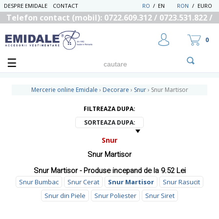
DESPRE EMIDALE
CONTACT
RO
/
EN
RON
/
EURO
Telefon contact (mobil): 0722.609.312 / 0723.531.822 /
0725.558.219
0
Mercerie online Emidale
›
Decorare
›
Snur
›
Snur Martisor
FILTREAZA DUPA:
UTILIZATOR NOU
SORTEAZA DUPA:
RECUPEREAZA PAROLA
Snur
Snur Martisor
Snur Martisor - Produse incepand de la 9.52 Lei
Snur Bumbac
Snur Cerat
Snur Martisor
Snur Rasucit
Snur din Piele
Snur Poliester
Snur Siret