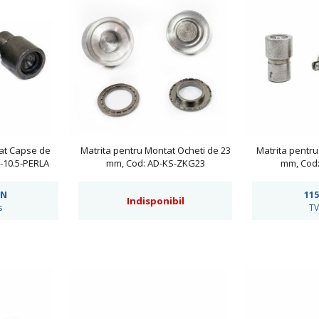
at Capse de
Matrita pentru Montat Ocheti de 23
Matrita pentru
-10.5-PERLA
mm, Cod: AD-KS-ZKG23
mm, Cod
N
115
Indisponibil
s
TV