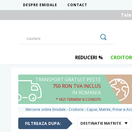
DESPRE EMIDALE
CONTACT
Tele
REDUCERI %
CROITOR
TRANSPORT GRATUIT PESTE
750 RON TVA INCLUS
IN ROMANIA
* VEZI TERMENI SI CONDITII
Mercerie online Emidale
›
Croitorie
›
Capse, Matrite, Prese si Acc
FILTREAZA DUPA:
DESTINATIE MATRITE