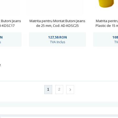
 Butoni Jeans
Matrita pentru Montat Butoni Jeans
Matrita pentr
AD-KDSC17
de 25 mm, Cod: AD-KDSC25
Plastic de 15
N
127,58
RON
108
s
TVA Inclus
TV
e
›
1
2