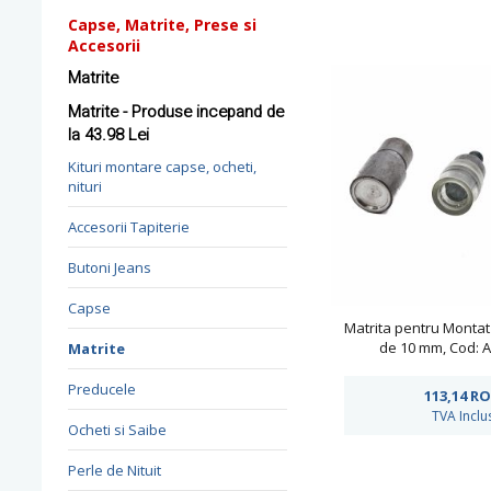
Capse, Matrite, Prese si
Accesorii
Matrite
Matrite - Produse incepand de
la 43.98 Lei
Kituri montare capse, ocheti,
nituri
Accesorii Tapiterie
Butoni Jeans
Capse
Matrita pentru Montat
de 10 mm, Cod: 
Matrite
Preducele
113,14
RO
TVA Inclu
Ocheti si Saibe
Perle de Nituit