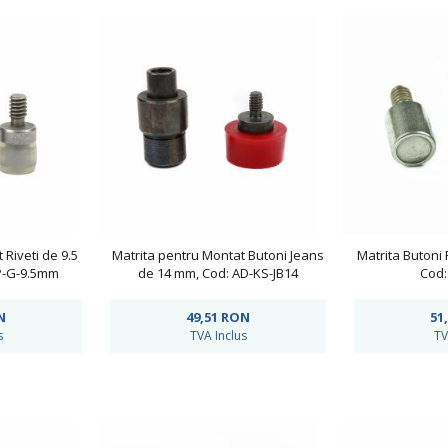
 Riveti de 9.5
Matrita pentru Montat Butoni Jeans
Matrita Butoni 
P-G-9.5mm
de 14 mm, Cod: AD-KS-JB14
Cod:
N
49,51
RON
51
s
TVA Inclus
TV