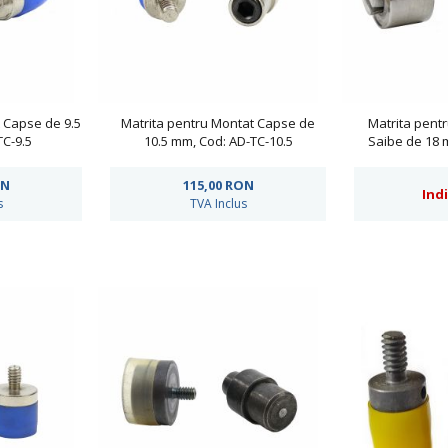
 Capse de 9.5
Matrita pentru Montat Capse de
Matrita pentr
C-9.5
10.5 mm, Cod: AD-TC-10.5
Saibe de 18 
N
115,00
RON
Ind
s
TVA Inclus