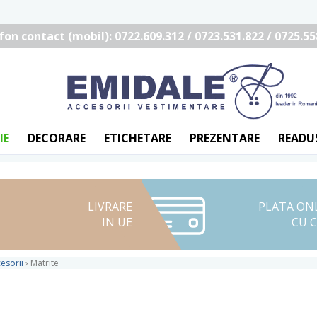
fon contact (mobil): 0722.609.312 / 0723.531.822 / 0725.55
IE
DECORARE
ETICHETARE
PREZENTARE
READU
LIVRARE
PLATA ON
IN UE
CU 
esorii
›
Matrite