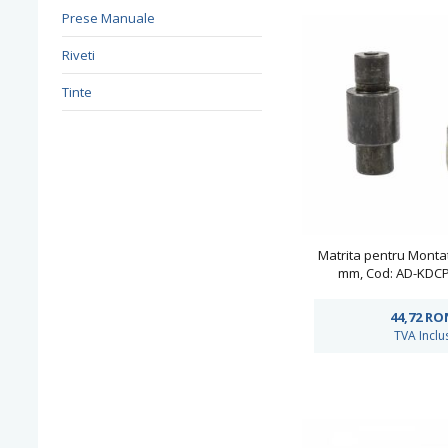
Prese Manuale
Riveti
Tinte
Matrita pentru Montat
mm, Cod: AD-KDC
44,72
RO
TVA Inclu