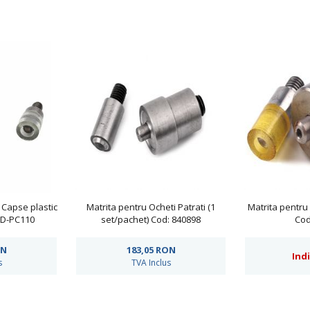
 Capse plastic
Matrita pentru Ocheti Patrati (1
Matrita pentru 
AD-PC110
set/pachet) Cod: 840898
Cod
N
183,05
RON
Ind
s
TVA Inclus