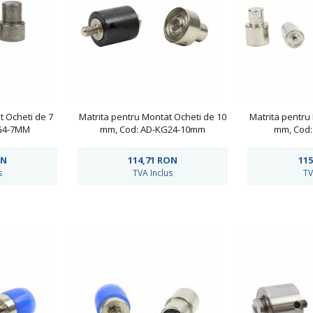
t Ocheti de 7
Matrita pentru Montat Ocheti de 10
Matrita pentru
G4-7MM
mm, Cod: AD-KG24-10mm
mm, Cod:
N
114,71
RON
115
s
TVA Inclus
TV