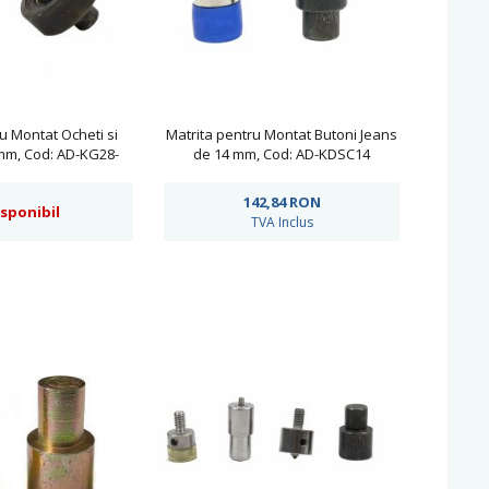
u Montat Ocheti si
Matrita pentru Montat Butoni Jeans
mm, Cod: AD-KG28-
de 14 mm, Cod: AD-KDSC14
18mm
142,84
RON
isponibil
TVA Inclus