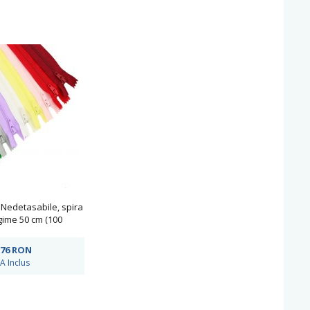
 Nedetasabile, spira
gime 50 cm (100
ti/pachet)
,76
RON
A Inclus