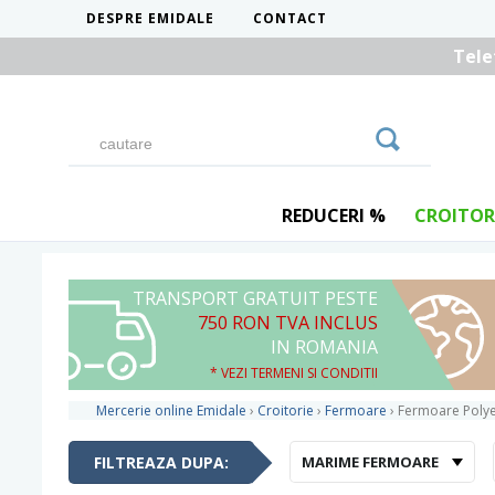
DESPRE EMIDALE
CONTACT
Tele
REDUCERI %
CROITOR
TRANSPORT GRATUIT PESTE
750 RON TVA INCLUS
IN ROMANIA
* VEZI TERMENI SI CONDITII
Mercerie online Emidale
›
Croitorie
›
Fermoare
›
Fermoare Polye
FILTREAZA DUPA:
MARIME FERMOARE