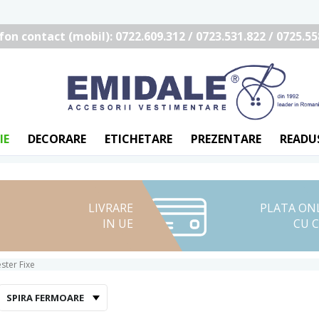
fon contact (mobil): 0722.609.312 / 0723.531.822 / 0725.55
IE
DECORARE
ETICHETARE
PREZENTARE
READU
LIVRARE
PLATA ON
IN UE
CU 
ster Fixe
SPIRA FERMOARE