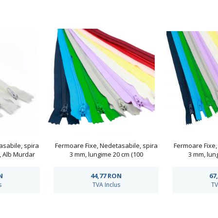
sabile, spira
Fermoare Fixe, Nedetasabile, spira
Fermoare Fixe,
, Alb Murdar
3 mm, lungime 20 cm (100
3 mm, lun
litatea 2
bucati/pachet)
buca
N
44,77
RON
67
s
TVA Inclus
TV