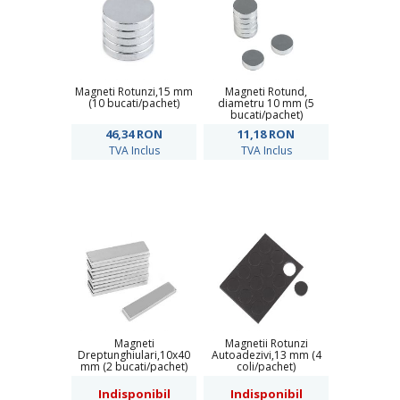
Magneti Rotunzi,15 mm
Magneti Rotund,
(10 bucati/pachet)
diametru 10 mm (5
bucati/pachet)
46,34
RON
11,18
RON
TVA Inclus
TVA Inclus
Magneti
Magnetii Rotunzi
Dreptunghiulari,10x40
Autoadezivi,13 mm (4
mm (2 bucati/pachet)
coli/pachet)
Indisponibil
Indisponibil