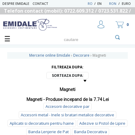
DESPRE EMIDALE
CONTACT
RO
/
EN
RON
/
EURO
Telefon contact (mobil): 0722.609.312 / 0723.531.822 /
0725.558.219
0
Mercerie online Emidale
›
Decorare
›
Magneti
FILTREAZA DUPA:
UTILIZATOR NOU
SORTEAZA DUPA:
RECUPEREAZA PAROLA
Magneti
Magneti - Produse incepand de la 7.74 Lei
Accesorii decorative par
Accesorii metal - Inele si bratari metalice decorative
Aplicatii si decoratiuni pentru haine
Adezive si Pistol de Lipire
Banda Lenjerie de Pat
Banda Decorativa