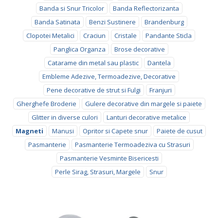
Banda si Snur Tricolor
Banda Reflectorizanta
Banda Satinata
Benzi Sustinere
Brandenburg
Clopotei Metalici
Craciun
Cristale
Pandante Sticla
Panglica Organza
Brose decorative
Catarame din metal sau plastic
Dantela
Embleme Adezive, Termoadezive, Decorative
Pene decorative de strut si Fulgi
Franjuri
Gherghefe Broderie
Gulere decorative din margele si paiete
Glitter in diverse culori
Lanturi decorative metalice
Magneti
Manusi
Opritor si Capete snur
Paiete de cusut
Pasmanterie
Pasmanterie Termoadeziva cu Strasuri
Pasmanterie Vesminte Bisericesti
Perle Sirag, Strasuri, Margele
Snur