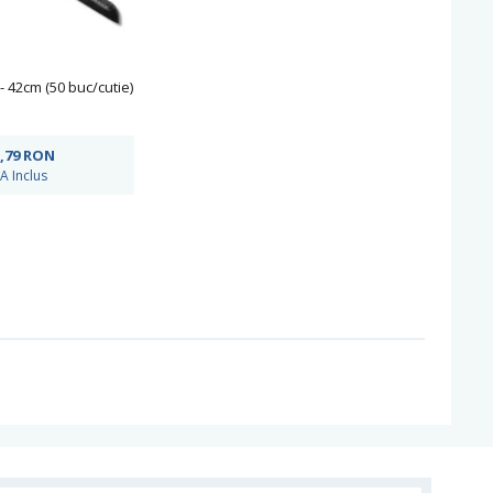
 42cm (50 buc/cutie)
,79
RON
A Inclus