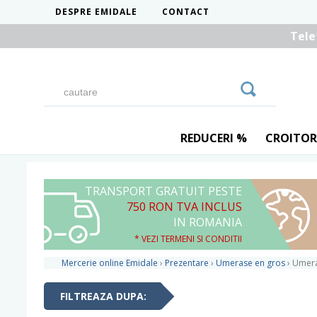
DESPRE EMIDALE
CONTACT
Tele
REDUCERI %
CROITOR
TRANSPORT GRATUIT PESTE
750 RON TVA INCLUS
IN ROMANIA
* VEZI TERMENI SI CONDITII
Mercerie online Emidale
›
Prezentare
›
Umerase en gros
›
Umera
FILTREAZA DUPA: