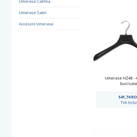
Umerase Catifea
Umerase Satin
Accesorii Umerase
Umerase HZ48 - 
buc/cutie
541,74
RO
TVA Inclu