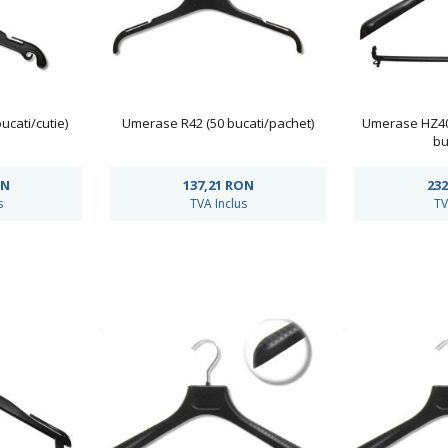
cati/cutie)
Umerase R42 (50 bucati/pachet)
Umerase HZ40 
bu
N
137,21
RON
232
s
TVA Inclus
TV