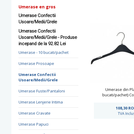
Umerase en gros
Umerase Confectii
Usoare/Medii/Grele
Umerase Confectii
Usoare/Medii/Grele - Produse
incepand de la 92.82 Lei
Umerase - 10 bucati/pachet
Umerase Prosoape
Umerase Confectii
Usoare/Medii/Grele
Umerase din Pla
Umerase Fuste/Pantaloni
bucati/pachet) C
Umerase Lenjerie Intima
108,30
RO
Umerase Cravate
TVA Inclu
Umerase Papuci