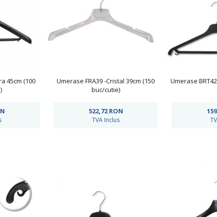
ra 45cm (100
Umerase FRA39 -Cristal 39cm (150
Umerase BRT42 -
)
buc/cutie)
N
522,72
RON
159
s
TVA Inclus
TV