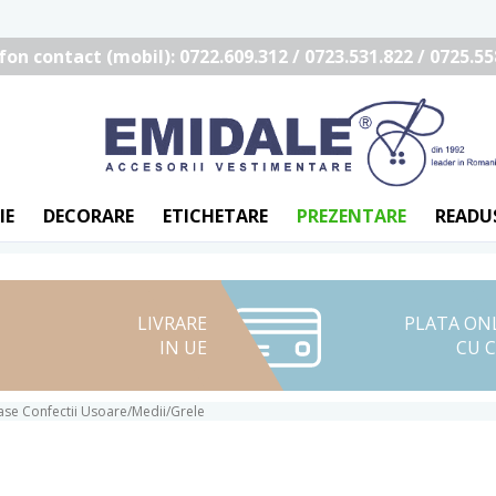
fon contact (mobil): 0722.609.312 / 0723.531.822 / 0725.55
IE
DECORARE
ETICHETARE
PREZENTARE
READU
LIVRARE
PLATA ON
IN UE
CU 
se Confectii Usoare/Medii/Grele