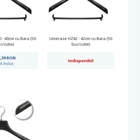
- 40cm cu Bara (50
Umerase HZ42 - 42cm cu Bara (50
c/cutie)
buc/cutie)
,39
RON
Indisponibil
A Inclus