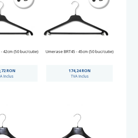
 42cm (50 buc/cutie)
Umerase BRT45 - 45cm (50 buc/cutie)
,72
RON
174,24
RON
A Inclus
TVA Inclus