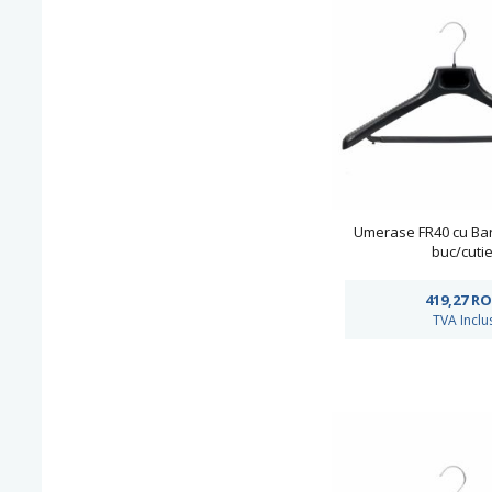
Umerase FR40 cu Bar
buc/cutie
419,27
RO
TVA Inclu