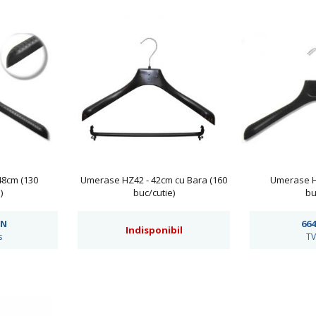
48cm (130
Umerase HZ42 - 42cm cu Bara (160
Umerase H
)
buc/cutie)
bu
N
664
Indisponibil
s
TV