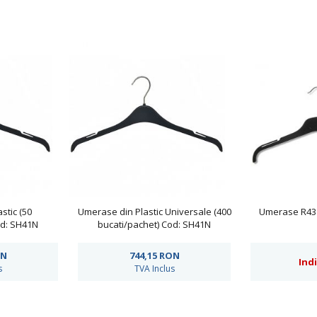
stic (50
Umerase din Plastic Universale (400
Umerase R43 
od: SH41N
bucati/pachet) Cod: SH41N
N
744,15
RON
Ind
s
TVA Inclus