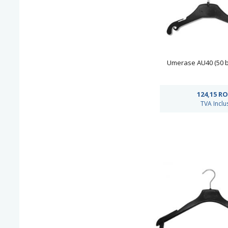
Umerase AU40 (50 bu
124,15
RO
TVA Inclu