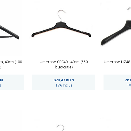
a, 40cm (100
Umerase CRF40 - 40cm (550
Umerase HZ48 -
)
buc/cutie)
N
870,47
RON
283
s
TVA Inclus
TV