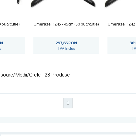
buc/cutie)
Umerase HZ45 - 45cm (50 buc/cutie)
Umerase HZ42 -
N
297,66
RON
361
s
TVA Inclus
TV
soare/Medii/Grele - 23 Produse
1