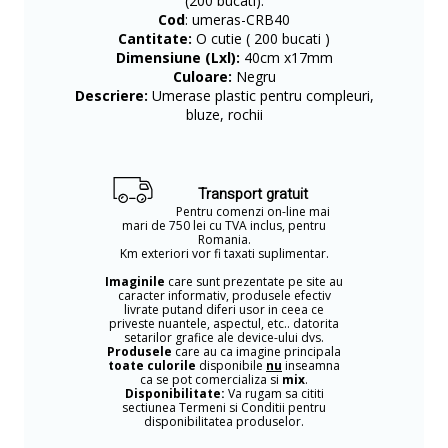
(200 bucati).
Cod
: umeras-CRB40
Cantitate:
O cutie ( 200 bucati )
Dimensiune (Lxl):
40cm x17mm
Culoare:
Negru
Descriere:
Umerase plastic pentru compleuri,
bluze, rochii
Transport gratuit
Pentru comenzi on-line mai
mari de 750 lei cu TVA inclus, pentru
Romania.
Km exteriori vor fi taxati suplimentar.
Imaginile
care sunt prezentate pe site au
caracter informativ, produsele efectiv
livrate putand diferi usor in ceea ce
priveste nuantele, aspectul, etc.. datorita
setarilor grafice ale device-ului dvs.
Produsele
care au ca imagine principala
toate culorile
disponibile
nu
inseamna
ca se pot comercializa si
mix
.
Disponibilitate:
Va rugam sa cititi
sectiunea Termeni si Conditii pentru
disponibilitatea produselor.