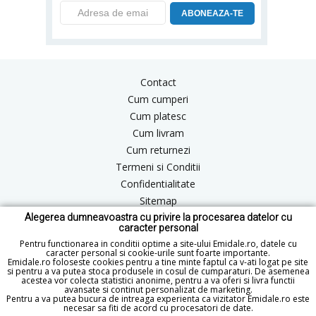
ABONEAZA-TE
Contact
Cum cumperi
Cum platesc
Cum livram
Cum returnezi
Termeni si Conditii
Confidentialitate
Sitemap
Alegerea dumneavoastra cu privire la procesarea datelor cu
Blog
caracter personal
ANPC
Pentru functionarea in conditii optime a site-ului Emidale.ro, datele cu
caracter personal si cookie-urile sunt foarte importante.
Emidale.ro foloseste cookies pentru a tine minte faptul ca v-ati logat pe site
si pentru a va putea stoca produsele in cosul de cumparaturi. De asemenea
acestea vor colecta statistici anonime, pentru a va oferi si livra functii
office@emidale.ro
avansate si continut personalizat de marketing.
Pentru a va putea bucura de intreaga experienta ca vizitator Emidale.ro este
© Copyright 2015 - 2026 emidale.ro
necesar sa fiti de acord cu procesatori de date.