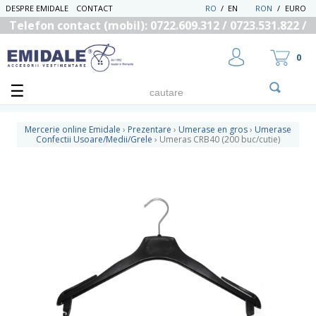
DESPRE EMIDALE
CONTACT
RO
/
EN
RON
/
EURO
Telefon contact (mobil): 0722.609.312 / 0723.531.822 /
0725.558.219
0
Mercerie online Emidale
›
Prezentare
›
Umerase en gros
›
Umerase
Confectii Usoare/Medii/Grele
›
Umeras CRB40 (200 buc/cutie)
UTILIZATOR NOU
RECUPEREAZA PAROLA