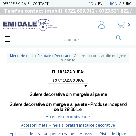
DESPRE EMIDALE
CONTACT
RO
/
EN
RON
/
EURO
Telefon contact (mobil): 0722.609.312 / 0723.531.822 /
0725.558.219
0
Mercerie online Emidale
›
Decorare
›
Gulere decorative din margele
si paiete
FILTREAZA DUPA:
UTILIZATOR NOU
RECUPEREAZA PAROLA
SORTEAZA DUPA:
Gulere decorative din margele si paiete
Gulere decorative din margele si paiete - Produse incepand
de la 38.96 Lei
Accesorii decorative par
Accesorii metal - Inele si bratari metalice decorative
Aplicatii si decoratiuni pentru haine
Adezive si Pistol de Lipire