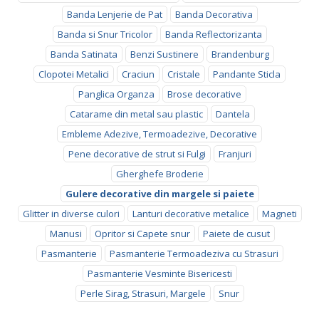
Banda Lenjerie de Pat
Banda Decorativa
Banda si Snur Tricolor
Banda Reflectorizanta
Banda Satinata
Benzi Sustinere
Brandenburg
Clopotei Metalici
Craciun
Cristale
Pandante Sticla
Panglica Organza
Brose decorative
Catarame din metal sau plastic
Dantela
Embleme Adezive, Termoadezive, Decorative
Pene decorative de strut si Fulgi
Franjuri
Gherghefe Broderie
Gulere decorative din margele si paiete
Glitter in diverse culori
Lanturi decorative metalice
Magneti
Manusi
Opritor si Capete snur
Paiete de cusut
Pasmanterie
Pasmanterie Termoadeziva cu Strasuri
Pasmanterie Vesminte Bisericesti
Perle Sirag, Strasuri, Margele
Snur