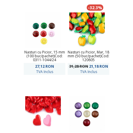
-32.3%
Nasturi cu Picior, 15 mm
Nasturi cu Picior, Mar, 18
(100 buc/pachet)Cod:
mm (50 buc/pachet)Cod:
0311-1044/24
120605
27,12
RON
31,28 RON
21,18
RON
TVA Inclus
TVA Inclus