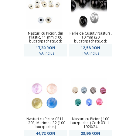
Nasturi cu Picior, din
Perle de Cusut / Nasturi ,
Plastic, 11 mm (100
10 mm (20
bucati/pachet)Cod:
bucati/pachet)Cod:
CK3580/18
120334
17,30
RON
12,58
RON
TVA Inclus
TVA Inclus
Nasturi cu Picior 0311-
Nasturi cu Picior ( 100
1203, Marimea 32 (100
buc/pachet) Cod: 0311-
buc/pachet)
1920/24
44,72
RON
23,96
RON