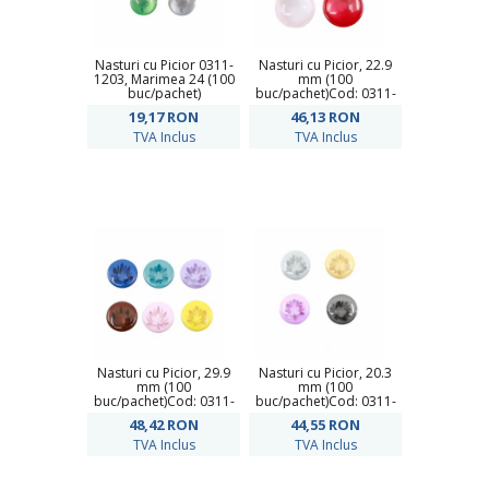
Nasturi cu Picior 0311-
Nasturi cu Picior, 22.9
1203, Marimea 24 (100
mm (100
buc/pachet)
buc/pachet)Cod: 0311-
2062/36
19,17
RON
46,13
RON
TVA Inclus
TVA Inclus
Nasturi cu Picior, 29.9
Nasturi cu Picior, 20.3
mm (100
mm (100
buc/pachet)Cod: 0311-
buc/pachet)Cod: 0311-
1044/36
1044/32
48,42
RON
44,55
RON
TVA Inclus
TVA Inclus