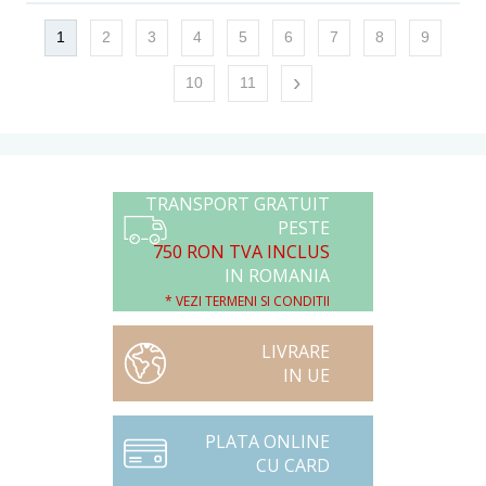
1
2
3
4
5
6
7
8
9
›
10
11
TRANSPORT GRATUIT
PESTE
750 RON TVA INCLUS
IN ROMANIA
* VEZI TERMENI SI CONDITII
LIVRARE
IN UE
PLATA ONLINE
CU CARD