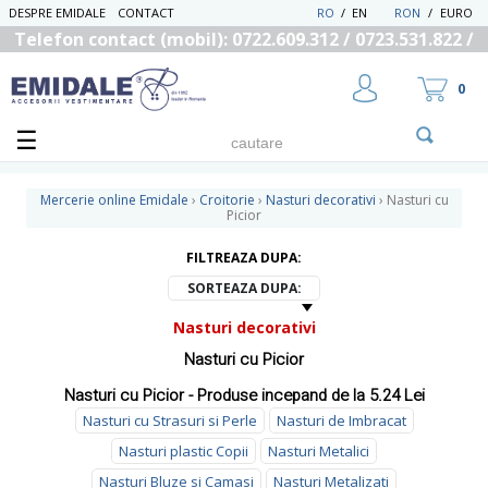
DESPRE EMIDALE
CONTACT
RO
/
EN
RON
/
EURO
Telefon contact (mobil): 0722.609.312 / 0723.531.822 /
0725.558.219
0
Mercerie online Emidale
›
Croitorie
›
Nasturi decorativi
›
Nasturi cu
Picior
FILTREAZA DUPA:
UTILIZATOR NOU
RECUPEREAZA PAROLA
SORTEAZA DUPA:
Nasturi decorativi
Nasturi cu Picior
Nasturi cu Picior - Produse incepand de la 5.24 Lei
Nasturi cu Strasuri si Perle
Nasturi de Imbracat
Nasturi plastic Copii
Nasturi Metalici
Nasturi Bluze si Camasi
Nasturi Metalizati