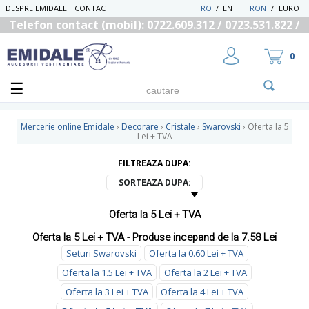
DESPRE EMIDALE
CONTACT
RO
/
EN
RON
/
EURO
Telefon contact (mobil): 0722.609.312 / 0723.531.822 /
0725.558.219
0
Mercerie online Emidale
›
Decorare
›
Cristale
›
Swarovski
›
Oferta la 5
Lei + TVA
FILTREAZA DUPA:
UTILIZATOR NOU
RECUPEREAZA PAROLA
SORTEAZA DUPA:
Oferta la 5 Lei + TVA
Oferta la 5 Lei + TVA - Produse incepand de la 7.58 Lei
Seturi Swarovski
Oferta la 0.60 Lei + TVA
Oferta la 1.5 Lei + TVA
Oferta la 2 Lei + TVA
Oferta la 3 Lei + TVA
Oferta la 4 Lei + TVA