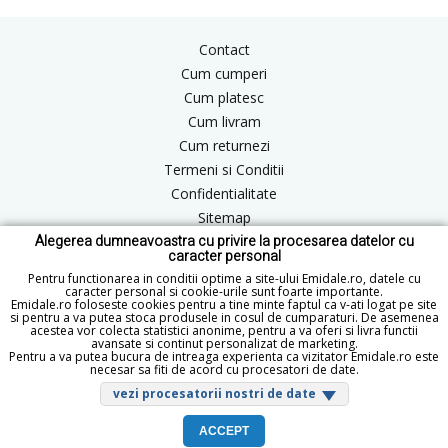
Contact
Cum cumperi
Cum platesc
Cum livram
Cum returnezi
Termeni si Conditii
Confidentialitate
Sitemap
Alegerea dumneavoastra cu privire la procesarea datelor cu
Blog
caracter personal
ANPC
Pentru functionarea in conditii optime a site-ului Emidale.ro, datele cu
caracter personal si cookie-urile sunt foarte importante.
Emidale.ro foloseste cookies pentru a tine minte faptul ca v-ati logat pe site
si pentru a va putea stoca produsele in cosul de cumparaturi. De asemenea
acestea vor colecta statistici anonime, pentru a va oferi si livra functii
office@emidale.ro
avansate si continut personalizat de marketing.
Pentru a va putea bucura de intreaga experienta ca vizitator Emidale.ro este
© Copyright 2015 - 2026 emidale.ro
necesar sa fiti de acord cu procesatori de date.
vezi procesatorii nostri de date
ACCEPT