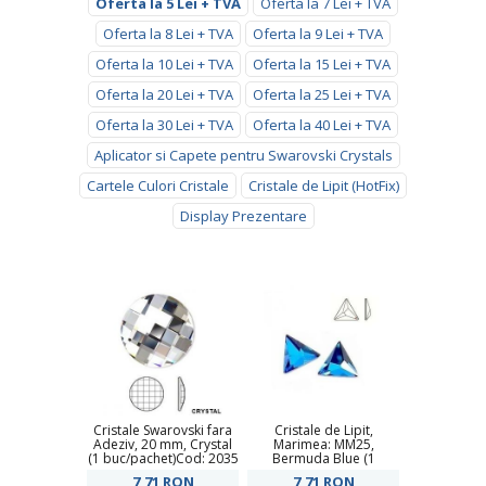
Oferta la 5 Lei + TVA
Oferta la 7 Lei + TVA
Oferta la 8 Lei + TVA
Oferta la 9 Lei + TVA
Oferta la 10 Lei + TVA
Oferta la 15 Lei + TVA
Oferta la 20 Lei + TVA
Oferta la 25 Lei + TVA
Oferta la 30 Lei + TVA
Oferta la 40 Lei + TVA
Aplicator si Capete pentru Swarovski Crystals
Cartele Culori Cristale
Cristale de Lipit (HotFix)
Display Prezentare
Cristale Swarovski fara
Cristale de Lipit,
Adeziv, 20 mm, Crystal
Marimea: MM25,
(1 buc/pachet)Cod: 2035
Bermuda Blue (1
buc/pachet)Cod: 2721
7,71
RON
7,71
RON