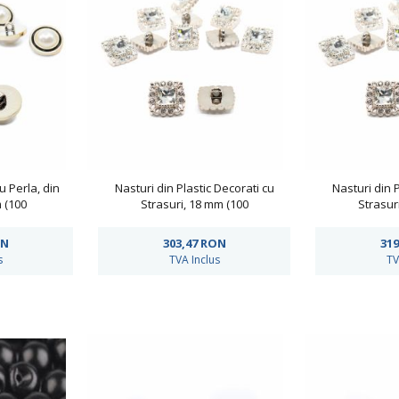
u Perla, din
Nasturi din Plastic Decorati cu
Nasturi din P
m (100
Strasuri, 18 mm (100
Strasur
: 1361/34
bucati/pachet)Cod: 950
bucati/p
N
303,47
RON
319
s
TVA Inclus
TV