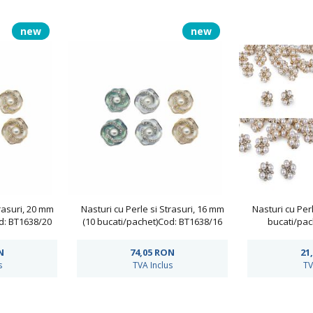
new
new
trasuri, 20 mm
Nasturi cu Perle si Strasuri, 16 mm
Nasturi cu Perl
d: BT1638/20
(10 bucati/pachet)Cod: BT1638/16
bucati/pac
N
74,05
RON
21
s
TVA Inclus
TV