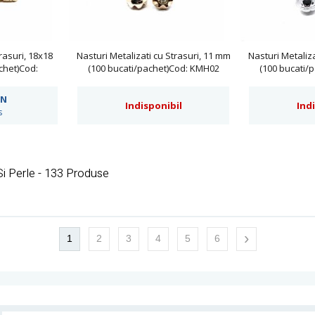
rasuri, 18x18
Nasturi Metalizati cu Strasuri, 11 mm
Nasturi Metaliza
chet)Cod:
(100 bucati/pachet)Cod: KMH02
(100 bucati/
18MM
N
Indisponibil
Ind
s
Si Perle - 133 Produse
›
1
2
3
4
5
6