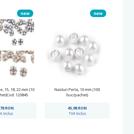
new
new
e, 15, 18, 22 mm (10
Nasturi Perla, 10 mm (100
het)Cod: 120845
buc/pachet)
,78
RON
45,98
RON
A Inclus
TVA Inclus