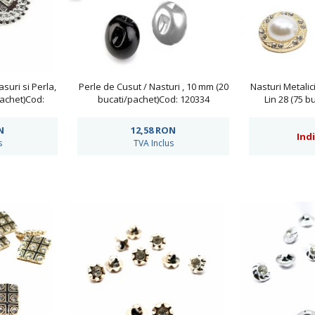
asuri si Perla,
Perle de Cusut / Nasturi , 10 mm (20
Nasturi Metalici
achet)Cod:
bucati/pachet)Cod: 120334
Lin 28 (75 b
MC
N
12,58
RON
Ind
s
TVA Inclus