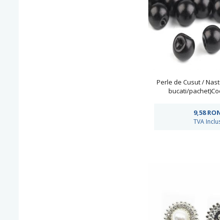
Perle de Cusut / Nast
bucati/pachet)Co
9,58
RO
TVA Inclu