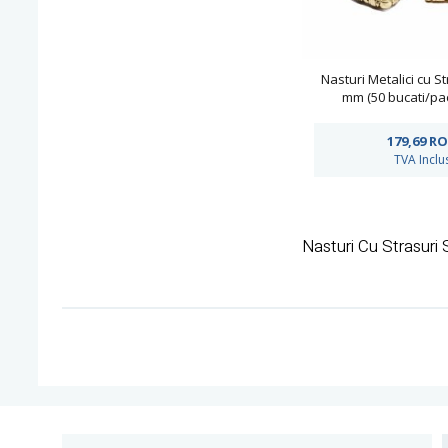
Nasturi Metalici cu St
mm (50 bucati/pa
MC2175/18x
179,69
RO
TVA Inclu
Nasturi Cu Strasuri 