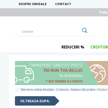
DESPRE EMIDALE
CONTACT
Tele
REDUCERI %
CROITOR
TRANSPORT GRATUIT PESTE
750 RON TVA INCLUS
IN ROMANIA
* VEZI TERMENI SI CONDITII
Mercerie online Emidale
›
Croitorie
›
Nasturi decorativi
›
Nasturi 
FILTREAZA DUPA: