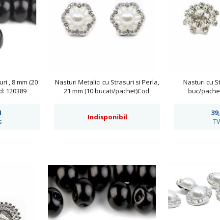
uri , 8 mm (20
Nasturi Metalici cu Strasuri si Perla,
Nasturi cu S
d: 120389
21 mm (10 bucati/pachet)Cod:
buc/pachet
BT1619
N
39
Indisponibil
s
TV