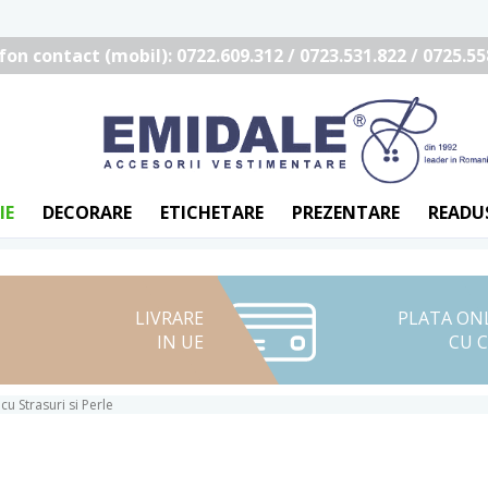
fon contact (mobil): 0722.609.312 / 0723.531.822 / 0725.55
IE
DECORARE
ETICHETARE
PREZENTARE
READU
LIVRARE
PLATA ON
IN UE
CU 
cu Strasuri si Perle