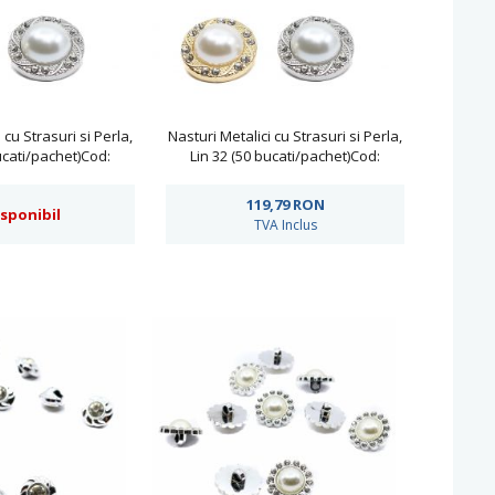
 cu Strasuri si Perla,
Nasturi Metalici cu Strasuri si Perla,
ucati/pachet)Cod:
Lin 32 (50 bucati/pachet)Cod:
2182/28
MC2182/32
119,79
RON
isponibil
TVA Inclus