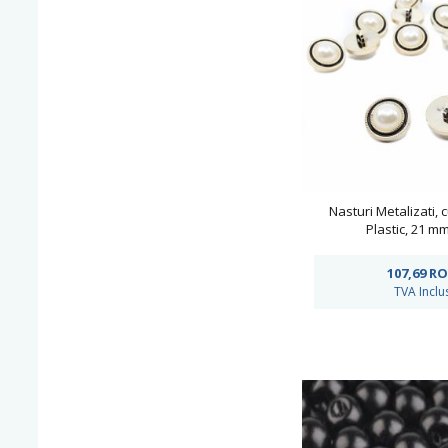
Nasturi Metalizati, c
Plastic, 21 m
bucati/pachet)Cod
107,69
RO
TVA Inclu