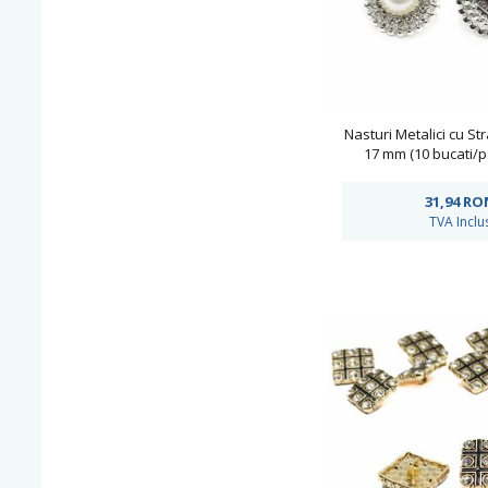
Nasturi Metalici cu Str
17 mm (10 bucati/p
BT1624
31,94
RO
TVA Inclu