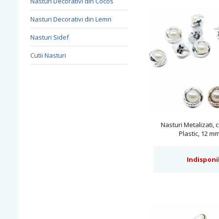
Nasturi Decorativi din Cocos
Nasturi Decorativi din Lemn
Nasturi Sidef
Cutii Nasturi
Nasturi Metalizati, c
Plastic, 12 m
bucati/pachet)Cod:
Indisponi