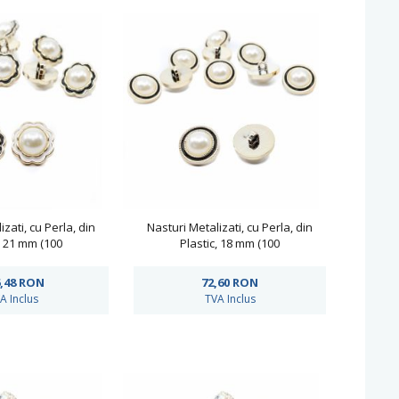
zati, cu Perla, din
Nasturi Metalizati, cu Perla, din
, 21 mm (100
Plastic, 18 mm (100
het)Cod: 1362/34
bucati/pachet)Cod: 1361/28
,48
RON
72,60
RON
A Inclus
TVA Inclus