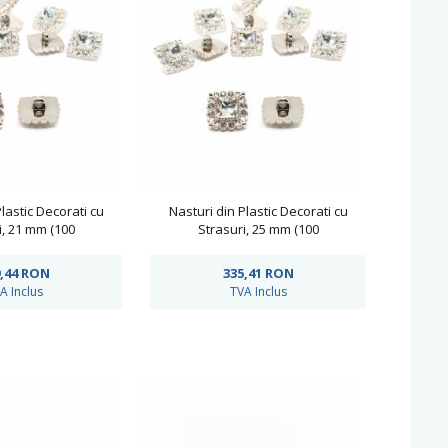
lastic Decorati cu
Nasturi din Plastic Decorati cu
i, 21 mm (100
Strasuri, 25 mm (100
achet)Cod: 950
bucati/pachet)Cod: 950
,44
RON
335,41
RON
A Inclus
TVA Inclus