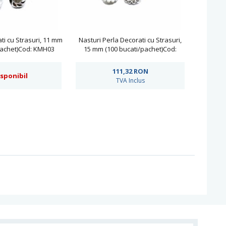
ti cu Strasuri, 11 mm
Nasturi Perla Decorati cu Strasuri,
pachet)Cod: KMH03
15 mm (100 bucati/pachet)Cod:
W087/24
111,32
RON
isponibil
TVA Inclus