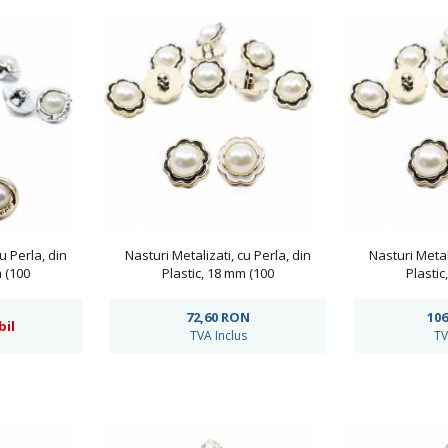
u Perla, din
Nasturi Metalizati, cu Perla, din
Nasturi Metali
m (100
Plastic, 18 mm (100
Plastic
 CK3574/20
bucati/pachet)Cod: 1362/28
bucati/pac
72,60
RON
106
bil
TVA Inclus
TV