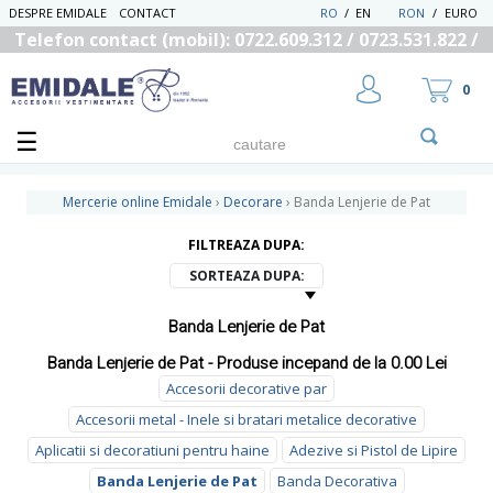
DESPRE EMIDALE
CONTACT
RO
/
EN
RON
/
EURO
Telefon contact (mobil): 0722.609.312 / 0723.531.822 /
0725.558.219
0
Mercerie online Emidale
›
Decorare
›
Banda Lenjerie de Pat
FILTREAZA DUPA:
UTILIZATOR NOU
SORTEAZA DUPA:
RECUPEREAZA PAROLA
Banda Lenjerie de Pat
Banda Lenjerie de Pat - Produse incepand de la 0.00 Lei
Accesorii decorative par
Accesorii metal - Inele si bratari metalice decorative
Aplicatii si decoratiuni pentru haine
Adezive si Pistol de Lipire
Banda Lenjerie de Pat
Banda Decorativa