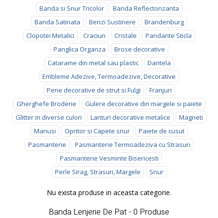
Banda si Snur Tricolor
Banda Reflectorizanta
Banda Satinata
Benzi Sustinere
Brandenburg
Clopotei Metalici
Craciun
Cristale
Pandante Sticla
Panglica Organza
Brose decorative
Catarame din metal sau plastic
Dantela
Embleme Adezive, Termoadezive, Decorative
Pene decorative de strut si Fulgi
Franjuri
Gherghefe Broderie
Gulere decorative din margele si paiete
Glitter in diverse culori
Lanturi decorative metalice
Magneti
Manusi
Opritor si Capete snur
Paiete de cusut
Pasmanterie
Pasmanterie Termoadeziva cu Strasuri
Pasmanterie Vesminte Bisericesti
Perle Sirag, Strasuri, Margele
Snur
Nu exista produse in aceasta categorie.
Banda Lenjerie De Pat - 0 Produse