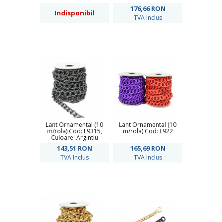
176,66
RON
Indisponibil
TVA Inclus
Lant Ornamental (10
Lant Ornamental (10
m/rola) Cod: L9315,
m/rola) Cod: L922
Culoare: Argintiu
143,51
RON
165,69
RON
TVA Inclus
TVA Inclus