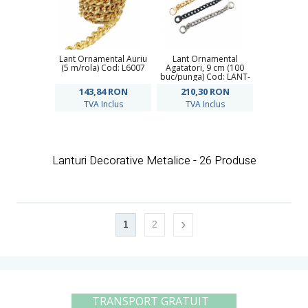
Lant Ornamental Auriu
Lant Ornamental
(5 m/rola) Cod: L6007
Agatatori, 9 cm (100
buc/punga) Cod: LANT-
AGAT
143,84
RON
210,30
RON
TVA Inclus
TVA Inclus
Lanturi Decorative Metalice - 26 Produse
›
1
2
TRANSPORT GRATUIT