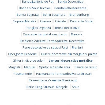
Banda Lenjerie de Pat
Banda Decorativa
Banda si Snur Tricolor
Banda Reflectorizanta
Banda Satinata
Benzi Sustinere
Brandenburg
Clopotei Metalici
Craciun
Cristale
Pandante Sticla
Panglica Organza
Brose decorative
Catarame din metal sau plastic
Dantela
Embleme Adezive, Termoadezive, Decorative
Pene decorative de strut si Fulgi
Franjuri
Gherghefe Broderie
Gulere decorative din margele si paiete
Glitter in diverse culori
Lanturi decorative metalice
Magneti
Manusi
Opritor si Capete snur
Paiete de cusut
Pasmanterie
Pasmanterie Termoadeziva cu Strasuri
Pasmanterie Vesminte Bisericesti
Perle Sirag, Strasuri, Margele
Snur