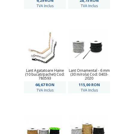
6,29
RON
28,75
RON
TVA Inclus
TVA Inclus
Lant Agatatoare Haine
Lant Ornamental - 6 mm
(10 bucati/pachet) Cod:
(30 m/rola) Cod: 0403-
780593
2020
66,67
RON
115,00
RON
TVA Inclus
TVA Inclus