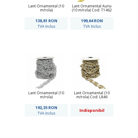
Lant Ornamental (10
Lant Ornamental Auriu
m/rola)
(10 m/rola) Cod: T1462
138,81
RON
199,64
RON
TVA Inclus
TVA Inclus
Lant Ornamental (10
Lant Ornamental (10
m/rola)
m/rola) Cod: L846
192,35
RON
Indisponibil
TVA Inclus