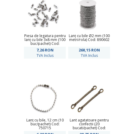
Piesa de legatura pentru
Lanț cu bile Ø2 mm (100
lanț cu bile 3x8 mm (100
metri/rola) Cod: 890602
buc/pachet) Cod:
890603
7,26
RON
260,15
RON
TVA Inclus
TVA Inclus
Lanț cu bile, 12 cm (10
Lant agatatoare pentru
buc/pachet) Cod:
confectii (20
750715
bucati/pachet) Cod:
060609