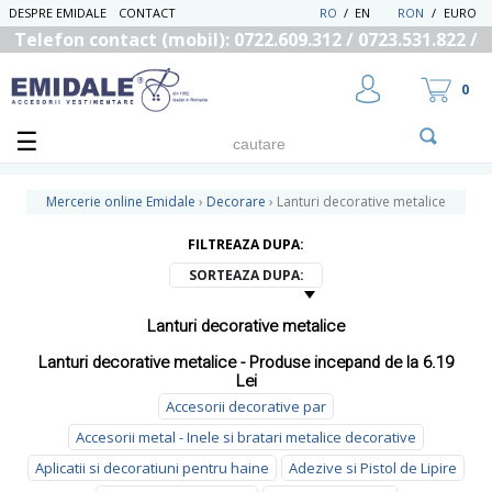
DESPRE EMIDALE
CONTACT
RO
/
EN
RON
/
EURO
Telefon contact (mobil): 0722.609.312 / 0723.531.822 /
0725.558.219
0
Mercerie online Emidale
›
Decorare
›
Lanturi decorative metalice
FILTREAZA DUPA:
UTILIZATOR NOU
SORTEAZA DUPA:
RECUPEREAZA PAROLA
Lanturi decorative metalice
Lanturi decorative metalice - Produse incepand de la 6.19
Lei
Accesorii decorative par
Accesorii metal - Inele si bratari metalice decorative
Aplicatii si decoratiuni pentru haine
Adezive si Pistol de Lipire