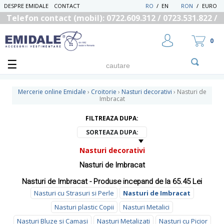
DESPRE EMIDALE
CONTACT
RO
/
EN
RON
/
EURO
Telefon contact (mobil): 0722.609.312 / 0723.531.822 /
0725.558.219
0
Mercerie online Emidale
›
Croitorie
›
Nasturi decorativi
›
Nasturi de
Imbracat
FILTREAZA DUPA:
UTILIZATOR NOU
RECUPEREAZA PAROLA
SORTEAZA DUPA:
Nasturi decorativi
Nasturi de Imbracat
Nasturi de Imbracat - Produse incepand de la 65.45 Lei
Nasturi cu Strasuri si Perle
Nasturi de Imbracat
Nasturi plastic Copii
Nasturi Metalici
Nasturi Bluze si Camasi
Nasturi Metalizati
Nasturi cu Picior