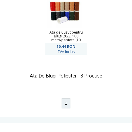
Ata de Cusut pentru
Blugi 20/3, 100
metri/papiota (10
papiote/pachet)
15,44
RON
TVA Inclus
Ata De Blugi Poliester - 3 Produse
1