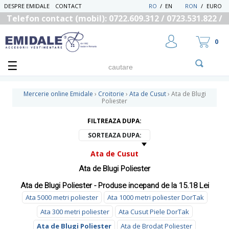
DESPRE EMIDALE
CONTACT
RO
/
EN
RON
/
EURO
Telefon contact (mobil): 0722.609.312 / 0723.531.822 /
0725.558.219
0
Mercerie online Emidale
›
Croitorie
›
Ata de Cusut
›
Ata de Blugi
Poliester
FILTREAZA DUPA:
UTILIZATOR NOU
RECUPEREAZA PAROLA
SORTEAZA DUPA:
Ata de Cusut
Ata de Blugi Poliester
Ata de Blugi Poliester - Produse incepand de la 15.18 Lei
Ata 5000 metri poliester
Ata 1000 metri poliester DorTak
Ata 300 metri poliester
Ata Cusut Piele DorTak
Ata de Blugi Poliester
Ata de Brodat Poliester