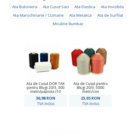
Ata Butoniera
Ata Cusut Saci
Ata Elastica
Ata Invizibila
Ata Marochinarie / Cizmarie
Ata Metalica
Ata de Surfilat
Mouline Bumbac
Ata de Cusut DOR TAK
Ata de Cusut pentru
pentru Blugi 20/3, 300
Blugi 20/3, 5000
metri/papiota (10
metri/con
papiote/cutie)
36,98
RON
25,05
RON
TVA Inclus
TVA Inclus