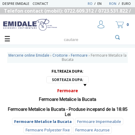
DESPRE EMIDALE
CONTACT
RO
/
EN
RON
/
EURO
Telefon contact (mobil): 0722.609.312 / 0723.531.822 /
0725.558.219
0
Mercerie online Emidale
›
Croitorie
›
Fermoare
›
Fermoare Metalice la
Bucata
FILTREAZA DUPA:
UTILIZATOR NOU
RECUPEREAZA PAROLA
SORTEAZA DUPA:
Fermoare
Fermoare Metalice la Bucata
Fermoare Metalice la Bucata - Produse incepand de la 18.85
Lei
Fermoare Metalice la Bucata
Fermoare Impermeabile
Fermoare Polyester Fixe
Fermoare Ascunse