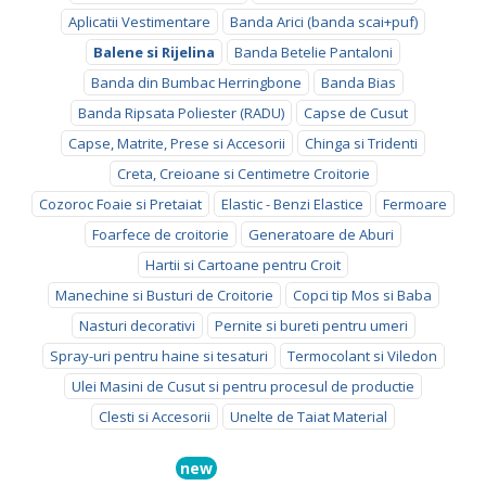
Aplicatii Vestimentare
Banda Arici (banda scai+puf)
Balene si Rijelina
Banda Betelie Pantaloni
Banda din Bumbac Herringbone
Banda Bias
Banda Ripsata Poliester (RADU)
Capse de Cusut
Capse, Matrite, Prese si Accesorii
Chinga si Tridenti
Creta, Creioane si Centimetre Croitorie
Cozoroc Foaie si Pretaiat
Elastic - Benzi Elastice
Fermoare
Foarfece de croitorie
Generatoare de Aburi
Hartii si Cartoane pentru Croit
Manechine si Busturi de Croitorie
Copci tip Mos si Baba
Nasturi decorativi
Pernite si bureti pentru umeri
Spray-uri pentru haine si tesaturi
Termocolant si Viledon
Ulei Masini de Cusut si pentru procesul de productie
Clesti si Accesorii
Unelte de Taiat Material
new