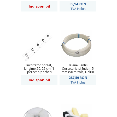
060576
35,14
RON
Indisponibil
TVA Inclus
Inchizator corset,
Balene Pentru
lungime 20, 25 cm (1
Corsetarie si Sutien, 5
pereche/pachet)
mm (50 m/rola) Delrin
287,50
RON
Indisponibil
TVA Inclus