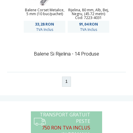
Balene Corset Metalice,
Rijelina, 80 mm, Alb, Bej,
5 mm (10 buc/pachet)
Negru, (45.72 metri)
Cod: 7223-4031
33,28
RON
91,04
RON
TVA Inclus
TVA Inclus
Balene Si Rijelina - 14 Produse
1
TRANSPORT GRATUIT
PESTE
750 RON TVA INCLUS