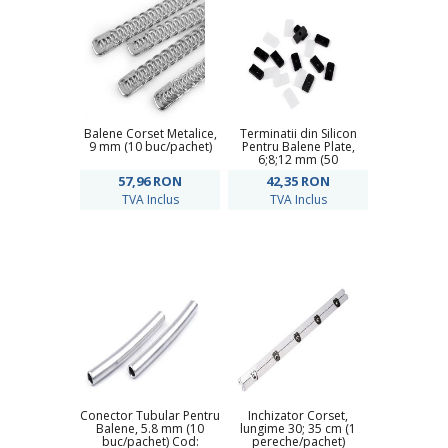
Balene Corset Metalice,
Terminatii din Silicon
9 mm (10 buc/pachet)
Pentru Balene Plate,
6;8;12 mm (50
buc/pachet) Cod:
57,96
RON
42,35
RON
930465
TVA Inclus
TVA Inclus
Conector Tubular Pentru
Inchizator Corset,
Balene, 5.8 mm (10
lungime 30; 35 cm (1
buc/pachet) Cod:
pereche/pachet)