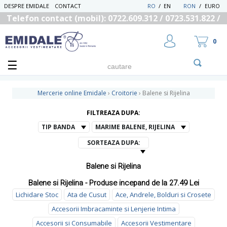
DESPRE EMIDALE
CONTACT
RO
/
EN
RON
/
EURO
Telefon contact (mobil): 0722.609.312 / 0723.531.822 /
0725.558.219
0
Mercerie online Emidale
›
Croitorie
›
Balene si Rijelina
FILTREAZA DUPA:
UTILIZATOR NOU
TIP BANDA
MARIME BALENE, RIJELINA
RECUPEREAZA PAROLA
SORTEAZA DUPA:
Balene si Rijelina
Balene si Rijelina - Produse incepand de la 27.49 Lei
Lichidare Stoc
Ata de Cusut
Ace, Andrele, Bolduri si Crosete
Accesorii Imbracaminte si Lenjerie Intima
Accesorii si Consumabile
Accesorii Vestimentare