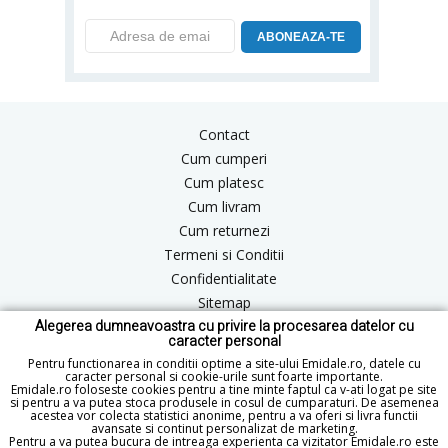
ABONEAZA-TE
Contact
Cum cumperi
Cum platesc
Cum livram
Cum returnezi
Termeni si Conditii
Confidentialitate
Sitemap
Alegerea dumneavoastra cu privire la procesarea datelor cu
Blog
caracter personal
ANPC
Pentru functionarea in conditii optime a site-ului Emidale.ro, datele cu
caracter personal si cookie-urile sunt foarte importante.
Emidale.ro foloseste cookies pentru a tine minte faptul ca v-ati logat pe site
si pentru a va putea stoca produsele in cosul de cumparaturi. De asemenea
acestea vor colecta statistici anonime, pentru a va oferi si livra functii
office@emidale.ro
avansate si continut personalizat de marketing.
Pentru a va putea bucura de intreaga experienta ca vizitator Emidale.ro este