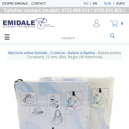
DESPRE EMIDALE
CONTACT
RO
/
EN
RON
/
EURO
Telefon contact (mobil): 0722.609.312 / 0723.531.822 /
0725.558.219
0
Mercerie online Emidale
›
Croitorie
›
Balene si Rijelina
›
Balene pentru
Corsetarie, 12 mm, Albe, Negre (40 metri/rola)
UTILIZATOR NOU
RECUPEREAZA PAROLA