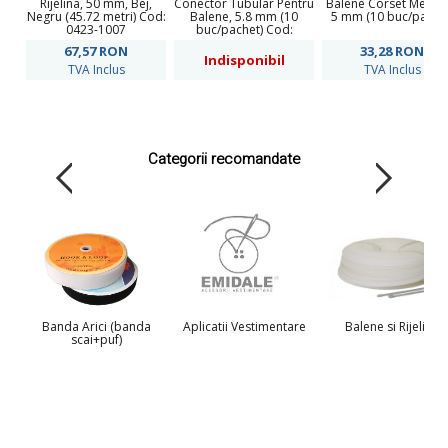
Rijelina, 50 mm, Bej,
Conector Tubular Pentru
Balene Corset Metalic
Negru (45.72 metri) Cod:
Balene, 5.8 mm (10
5 mm (10 buc/pachet
0423-1007
buc/pachet) Cod:
060576
67,57
RON
33,28
RON
Indisponibil
TVA Inclus
TVA Inclus
Categorii recomandate
Banda Arici (banda
Aplicatii Vestimentare
Balene si Rijelina
scai+puf)