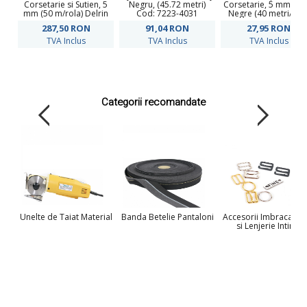
Corsetarie si Sutien, 5
Negru, (45.72 metri)
Corsetarie, 5 mm, Alb
mm (50 m/rola) Delrin
Cod: 7223-4031
Negre (40 metri/rola
287,50
RON
91,04
RON
27,95
RON
TVA Inclus
TVA Inclus
TVA Inclus
Categorii recomandate
Unelte de Taiat Material
Banda Betelie Pantaloni
Accesorii Imbracamin
si Lenjerie Intima