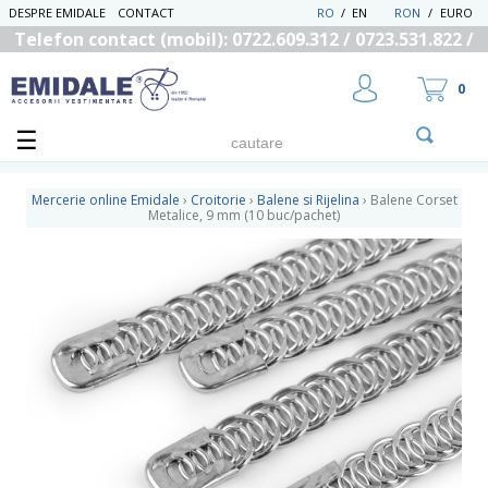
DESPRE EMIDALE
CONTACT
RO
/
EN
RON
/
EURO
Telefon contact (mobil): 0722.609.312 / 0723.531.822 /
0725.558.219
0
Mercerie online Emidale
›
Croitorie
›
Balene si Rijelina
›
Balene Corset
Metalice, 9 mm (10 buc/pachet)
UTILIZATOR NOU
RECUPEREAZA PAROLA