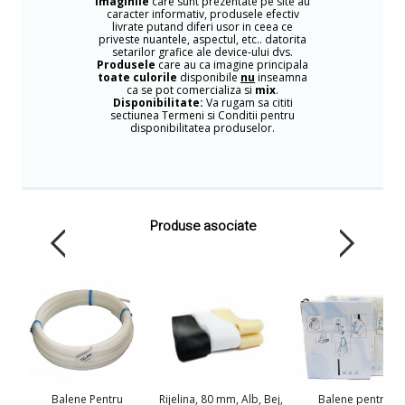
Imaginile
care sunt prezentate pe site au
caracter informativ, produsele efectiv
livrate putand diferi usor in ceea ce
priveste nuantele, aspectul, etc.. datorita
setarilor grafice ale device-ului dvs.
Produsele
care au ca imagine principala
toate culorile
disponibile
nu
inseamna
ca se pot comercializa si
mix
.
Disponibilitate:
Va rugam sa cititi
sectiunea Termeni si Conditii pentru
disponibilitatea produselor.
Produse asociate
Balene Pentru
Rijelina, 80 mm, Alb, Bej,
Balene pentru