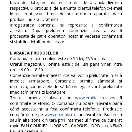
baza de date, ne alocam dreptul de a anula livrarea
respectivului produs si de a anunta clientul telefonic/e-mail
in cel mai scurt timp, despre eroarea aparuta, daca
produsul nu s-a livrat inca.
Inregistrarea comenzii nu reprezinta si confirmarea
acesteia. Dupa preluarea comenzii, aceasta va fi
procesata de catre operatorii nostri in vederea confirmarii
si stabilirii detaliilor de livrare.
LIVRAREA PRODUSELOR
Comanda minima online este de 50 lei, TVA inclus.
Orarul magazinului online este : de luni pana vineri intre
orele 9.00 - 18.00
Comenzile primite în acest interval vor fi prelucrate în ziua
imediat următoare. Comenzile primite sâmbătă și
duminica, sau în zilele de sărbători legale vor fi prelucrate
imediat în prima zi lucrătoare.
Toate comenzile plasate pe
www.emidale.ro
vor fi
confirmate telefonic. O comanda nu poate fi livrata pana
când aceasta nu a fost confirmata telefonic. Produsele
cumpărate de pe
www.emidale.ro
sunt livrate în Bucuresti
sau în alte zone din țară prin intermediul firmei de curierat
rapid FAN COURIER, URGENT - CARGUS , DPD sau NEMO
tur-retur ramburs.