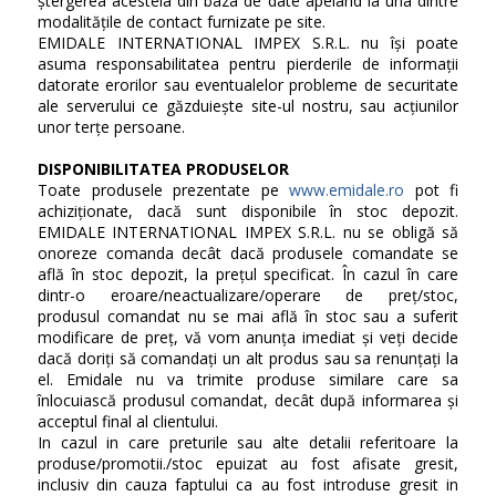
ștergerea acesteia din baza de date apelând la una dintre
modalitățile de contact furnizate pe site.
EMIDALE INTERNATIONAL IMPEX S.R.L. nu își poate
asuma responsabilitatea pentru pierderile de informații
datorate erorilor sau eventualelor probleme de securitate
ale serverului ce găzduiește site-ul nostru, sau acțiunilor
unor terțe persoane.
DISPONIBILITATEA PRODUSELOR
Toate produsele prezentate pe
www.emidale.ro
pot fi
achiziționate, dacă sunt disponibile în stoc depozit.
EMIDALE INTERNATIONAL IMPEX S.R.L. nu se obligă să
onoreze comanda decât dacă produsele comandate se
află în stoc depozit, la prețul specificat. În cazul în care
dintr-o eroare/neactualizare/operare de preț/stoc,
produsul comandat nu se mai află în stoc sau a suferit
modificare de preț, vă vom anunța imediat și veți decide
dacă doriți să comandați un alt produs sau sa renunțați la
el. Emidale nu va trimite produse similare care sa
înlocuiască produsul comandat, decât după informarea și
acceptul final al clientului.
In cazul in care preturile sau alte detalii referitoare la
produse/promotii./stoc epuizat au fost afisate gresit,
inclusiv din cauza faptului ca au fost introduse gresit in