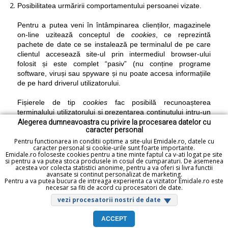
Posibilitatea urmăririi comportamentului persoanei vizate.
Pentru a putea veni în întâmpinarea clienților, magazinele
on-line uzitează conceptul de
cookies
, ce reprezintă
pachete de date ce se instalează pe terminalul de pe care
clientul accesează site-ul prin intermediul browser-ului
folosit și este complet “pasiv” (nu conține programe
software, viruși sau spyware și nu poate accesa informațiile
de pe hard driverul utilizatorului.
Fișierele de tip
cookies
fac posibilă recunoașterea
terminalului utilizatorului și prezentarea conținutului intru-un
Alegerea dumneavoastra cu privire la procesarea datelor cu
mod relevant, adaptat preferințelor utilizatorului. Cookie-
caracter personal
urile asigura utilizatorilor o experiența plăcută de navigare și
Pentru functionarea in conditii optime a site-ului Emidale.ro, datele cu
oferă servicii precum colectarea de date privind asigurarea
caracter personal si cookie-urile sunt foarte importante.
cerințelor de confidențialitate on-line, coșul de cumpărături
Emidale.ro foloseste cookies pentru a tine minte faptul ca v-ati logat pe site
sau publicitate relevantă. De asemenea, sunt utilizate în
si pentru a va putea stoca produsele in cosul de cumparaturi. De asemenea
acestea vor colecta statistici anonime, pentru a va oferi si livra functii
pregătirea unor statistici anonime agregate care ajută
avansate si continut personalizat de marketing.
administratorul site-ului să înțeleagă experiența on-line a
Pentru a va putea bucura de intreaga experienta ca vizitator Emidale.ro este
necesar sa fiti de acord cu procesatori de date.
utilizatorului, permițând astfel îmbunătățirea structurii și
conținutului acestuia, fără a mai fi necesar un sondaj sau
vezi procesatorii nostri de date
colectarea de date privind identitatea persoanei respective.
ACCEPT