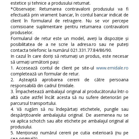
estetice și tehnice a produsului returnat.
*Observație: Returnarea contravalorii produsului va fi
efectuată prin virament bancar, în contul bancar indicat de
client în formularul de retragere. Nu se vor percepe
comisioane suplimentare pentru returnarea contravalorii
produselor.
Formularul de retur este un model, aveți la dispoziție și
posibilitatea de a ne scrie la adresa.ro sau ne puteți
contacta telefonic la numărul 021.331.77.84/86/90.
In cazul în care doriți să returnați un produs, este necesar
să urmați următorii pași:
1. Accesează contul de client pe site-ul
www.emidale.ro
completează un formular de retur.
2. Așteaptă aprobarea cererii de către persoana
responsabilă din cadrul Emidale.
3. Împachetează ambalajul original al producătorului într-o
altă cutie astfel încât acesta să nu sufere deteriorări pe
parcursul transportului.
4. Vă rugăm să nu îndepărtați etichetele, pungile sau
despărțitoarele ambalajului original. De asemenea nu se
va aplica schotch sau alte etichete pe ambalajul original al
produsului.
5. Menționați numărul cererii pe cutia exterioară (nu pe
cea originală).