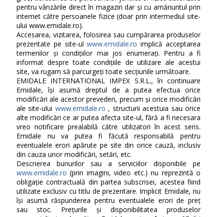
pentru vânzările direct în magazin dar și cu amănuntul prin
internet către persoanele fizice (doar prin intermediul site-
ului www.emidale.ro).
Accesarea, vizitarea, folosirea sau cumpărarea produselor
prezentate pe site-ul
www.emidale.ro
implică acceptarea
termenilor și condițiilor mai jos enumerați. Pentru a fi
informat despre toate condițiile de utilizare ale acestui
site, va rugam să parcurgeți toate secțiunile următoare.
EMIDALE INTERNATIONAL IMPEX S.R.L., în continuare
Emidale, își asumă dreptul de a putea efectua orice
modificări ale acestor prevederi, precum și orice modificări
ale site-ului
www.emidale.ro
, structurii acestuia sau orice
alte modificări ce ar putea afecta site-ul, fără a fi necesara
vreo notificare prealabilă către utilizatori în acest sens.
Emidale nu va putea fi făcută responsabilă pentru
eventualele erori apărute pe site din orice cauză, inclusiv
din cauza unor modificări, setări, etc.
Descrierea bunurilor sau a serviciilor disponibile pe
www.emidale.ro
(prin imagini, video etc.) nu reprezintă o
obligație contractuală din partea subscrisei, acestea fiind
utilizate exclusiv cu titlu de prezentare. Implicit Emidale, nu
își asumă răspunderea pentru eventualele erori de preț
sau stoc. Prețurile și disponibilitatea produselor