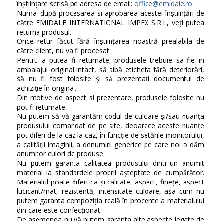
înștiințare scrisă pe adresa de email:
office@emidale.ro
.
Numai după procesarea si aprobarea acestei înștiințări de
către EMIDALE INTERNATIONAL IMPEX S.R.L, veți putea
returna produsul.
Orice retur făcut fără înștiințarea noastră prealabila de
către client, nu va fi procesat.
Pentru a putea fi returnate, produsele trebuie sa fie in
ambalajul original intact, să aibă eticheta fără deteriorări,
să nu fi fost folosite și să prezentați documentul de
achiziție în original.
Din motive de aspect si prezentare, produsele folosite nu
pot fi returnate.
Nu putem să vă garantăm codul de culoare și/sau nuanța
produsului comandat de pe site, deoarece aceste nuanțe
pot diferi de la caz la caz, în funcție de setările monitorului,
a calității imaginii, a denumirii generice pe care noi o dăm
anumitor culori de produse.
Nu putem garanta calitatea produsului dintr-un anumit
material la standardele proprii așteptate de cumpărător.
Materialul poate diferi ca și calitate, aspect, finețe, aspect
lucicant/mat, rezistentă, intensitate culoare, așa cum nu
putem garanta compoziția reală în procente a materialului
din care este confecționat.
De asemenea nu vă putem garanta alte aspecte legate de