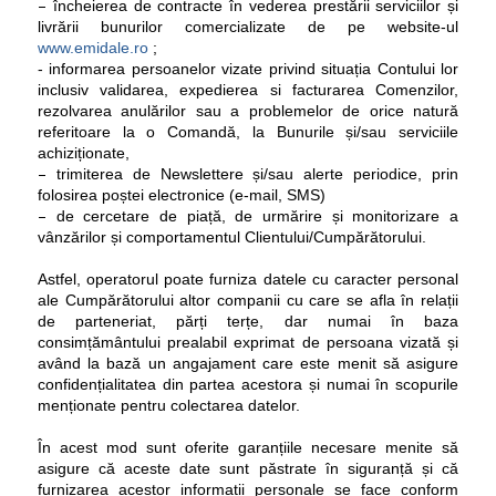
–
încheierea de contracte în vederea prestării serviciilor și
livrării bunurilor comercializate de pe website-ul
www.emidale.ro
;
- informarea persoanelor vizate privind situația Contului lor
inclusiv validarea, expedierea si facturarea Comenzilor,
rezolvarea anulărilor sau a problemelor de orice natură
referitoare la o Comandă, la Bunurile și/sau serviciile
achiziționate,
–
trimiterea de Newslettere și/sau alerte periodice, prin
folosirea poștei electronice (e-mail, SMS)
–
de cercetare de piață, de urmărire și monitorizare a
vânzărilor și comportamentul Clientului/Cumpărătorului.
Astfel, operatorul poate furniza datele cu caracter personal
ale Cumpărătorului altor companii cu care se afla în relații
de parteneriat, părți terțe, dar numai în baza
consimțământului prealabil exprimat de persoana vizată și
având la bază un angajament care este menit să asigure
confidențialitatea din partea acestora și numai în scopurile
menționate pentru colectarea datelor.
În acest mod sunt oferite garanțiile necesare menite să
asigure că aceste date sunt păstrate în siguranță și că
furnizarea acestor informații personale se face conform