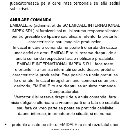
judecătorească pe a cărei raza teritorială se află sediul
subscrisei.
ANULARE COMANDA
EMIDALE.ro (administrat de SC EMIDALE INTERNATIONAL
IMPEX SRL) si furnizorii sai nu isi asuma responsabilitatea
pentru greselile de tiparire sau afisare referitor la preturile,
caracteristicile sau imaginile produselor.
In cazul in care o comanda nu poate fi onorata din cauza
unor astfel de erori, EMIDALE.ro isi rezerva dreptul de a
anula comanda respectiva fara o notificare prealabila.
EMIDALE INTERNATIONAL IMPEX S.R.L. face toate
eforturile in a furniza informatii corecte despre pretul si
caracteristicile produselor. Este posibil ca unele preturi sa
fie eronate. In cazul inregistrarii unei comenzi cu un pret
derizoriu, EMIDALE.ro are dreptul sa anuleze comanda
Cumparatorului.
Vanzatorul isi rezerva dreptul de a anula comanda, fara
nicio obligatie ulterioara a vreunei parti una fata de cealalta
sau fara ca vreo parte sa poata sa pretinda celeilalte
daune-interese, in urmatoarele situatii, si nu numai:
preturile afisate pe site-ul EMIDALE.ro sunt rezultatul unei