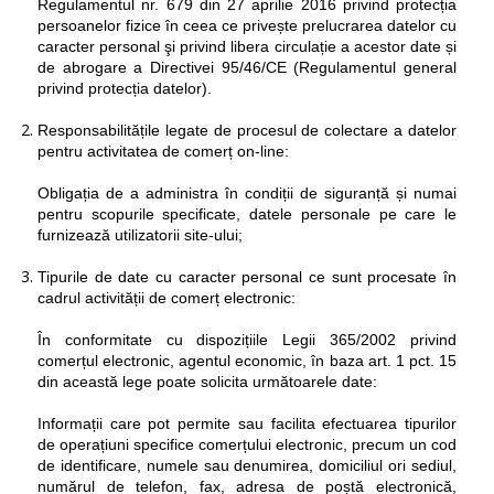
Regulamentul nr. 679 din 27 aprilie 2016 privind protecția
persoanelor fizice în ceea ce privește prelucrarea datelor cu
caracter personal şi privind libera circulație a acestor date și
de abrogare a Directivei 95/46/CE (Regulamentul general
privind protecția datelor).
Responsabilitățile legate de procesul de colectare a datelor
pentru activitatea de comerț on-line:
Obligația de a administra în condiții de siguranță și numai
pentru scopurile specificate, datele personale pe care le
furnizează utilizatorii site-ului;
Tipurile de date cu caracter personal ce sunt procesate în
cadrul activității de comerț electronic:
În conformitate cu dispozițiile Legii 365/2002 privind
comerțul electronic, agentul economic, în baza art. 1 pct. 15
din această lege poate solicita următoarele date:
Informații care pot permite sau facilita efectuarea tipurilor
de operațiuni specifice comerțului electronic, precum un cod
de identificare, numele sau denumirea, domiciliul ori sediul,
numărul de telefon, fax, adresa de poștă electronică,