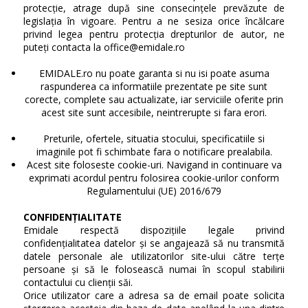
protecție, atrage după sine consecințele prevăzute de
legislația în vigoare. Pentru a ne sesiza orice încălcare
privind legea pentru protecția drepturilor de autor, ne
puteți contacta la office@emidale.ro
EMIDALE.ro nu poate garanta si nu isi poate asuma
raspunderea ca informatiile prezentate pe site sunt
corecte, complete sau actualizate, iar serviciile oferite prin
acest site sunt accesibile, neintrerupte si fara erori.
Preturile, ofertele, situatia stocului, specificatiile si
imaginile pot fi schimbate fara o notificare prealabila.
Acest site foloseste cookie-uri. Navigand in continuare va
exprimati acordul pentru folosirea cookie-urilor conform
Regulamentului (UE) 2016/679
CONFIDENȚIALITATE
Emidale respectă dispozițiile legale privind
confidențialitatea datelor și se angajează să nu transmită
datele personale ale utilizatorilor site-ului către terțe
persoane și să le folosească numai în scopul stabilirii
contactului cu clienții săi.
Orice utilizator care a adresa sa de email poate solicita