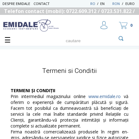
DESPRE EMIDALE
CONTACT
RO
/
EN
RON
/
EURO
Telefon contact (mobil): 0722.609.312 / 0723.531.822 /
0725.558.219
0
Termeni si Conditii
UTILIZATOR NOU
RECUPEREAZA PAROLA
TERMENI ȘI CONDIȚII
Prin intermediul magazinului online
www.emidale.ro
vă
oferim o experiență de cumpărături plăcută și sigură.
Facem tot posibilul ca dumneavoastră să beneficiați de
servicii la cele mai înalte standarde privind Relațiile cu
Clienții, garantându-vă protecția intimității și informații
complete si actualizate permanent.
Firma noastră comercializează produsele în regim en-
gros, adresându-se persoanelor juridice si fizice autorizate