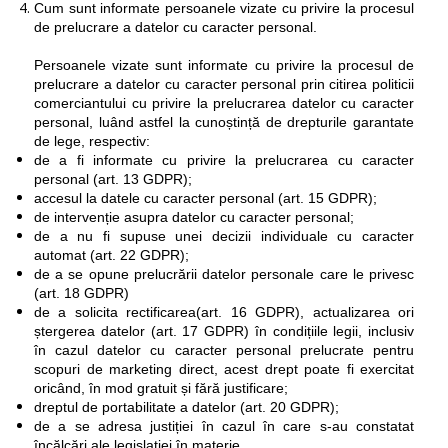
Cum sunt informate persoanele vizate cu privire la procesul
de prelucrare a datelor cu caracter personal.
Persoanele vizate sunt informate cu privire la procesul de
prelucrare a datelor cu caracter personal prin citirea politicii
comerciantului cu privire la prelucrarea datelor cu caracter
personal, luând astfel la cunoștință de drepturile garantate
de lege, respectiv:
de a fi informate cu privire la prelucrarea cu caracter
personal (art. 13 GDPR);
accesul la datele cu caracter personal (art. 15 GDPR);
de intervenție asupra datelor cu caracter personal;
de a nu fi supuse unei decizii individuale cu caracter
automat (art. 22 GDPR);
de a se opune prelucrării datelor personale care le privesc
(art. 18 GDPR)
de a solicita rectificarea(art. 16 GDPR), actualizarea ori
ștergerea datelor (art. 17 GDPR) în condițiile legii, inclusiv
în cazul datelor cu caracter personal prelucrate pentru
scopuri de marketing direct, acest drept poate fi exercitat
oricând, în mod gratuit și fără justificare;
dreptul de portabilitate a datelor (art. 20 GDPR);
de a se adresa justiției în cazul în care s-au constatat
încălcări ale legislației în materie.