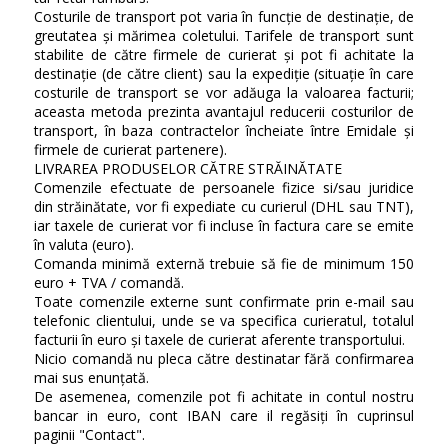
Costurile de transport pot varia în funcție de destinație, de
greutatea și mărimea coletului. Tarifele de transport sunt
stabilite de către firmele de curierat și pot fi achitate la
destinație (de către client) sau la expediție (situație în care
costurile de transport se vor adăuga la valoarea facturii;
aceasta metoda prezinta avantajul reducerii costurilor de
transport, în baza contractelor încheiate între Emidale și
firmele de curierat partenere).
LIVRAREA PRODUSELOR CĂTRE STRĂINĂTATE
Comenzile efectuate de persoanele fizice si/sau juridice
din străinătate, vor fi expediate cu curierul (DHL sau TNT),
iar taxele de curierat vor fi incluse în factura care se emite
în valuta (euro).
Comanda minimă externă trebuie să fie de minimum 150
euro + TVA / comandă.
Toate comenzile externe sunt confirmate prin e-mail sau
telefonic clientului, unde se va specifica curieratul, totalul
facturii în euro și taxele de curierat aferente transportului.
Nicio comandă nu pleca către destinatar fără confirmarea
mai sus enunțată.
De asemenea, comenzile pot fi achitate in contul nostru
bancar in euro, cont IBAN care il regăsiți în cuprinsul
paginii "Contact".