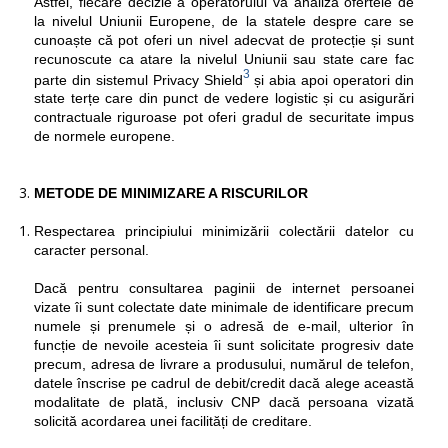
Astfel, fiecare decizie a operatorului va analiza ofertele de
la nivelul Uniunii Europene, de la statele despre care se
cunoaște că pot oferi un nivel adecvat de protecție și sunt
recunoscute ca atare la nivelul Uniunii sau state care fac
3
parte din sistemul Privacy Shield
și abia apoi operatori din
state terțe care din punct de vedere logistic și cu asigurări
contractuale riguroase pot oferi gradul de securitate impus
de normele europene.
METODE DE MINIMIZARE A RISCURILOR
Respectarea principiului minimizării colectării datelor cu
caracter personal.
Dacă pentru consultarea paginii de internet persoanei
vizate îi sunt colectate date minimale de identificare precum
numele și prenumele și o adresă de e-mail, ulterior în
funcție de nevoile acesteia îi sunt solicitate progresiv date
precum, adresa de livrare a produsului, numărul de telefon,
datele înscrise pe cadrul de debit/credit dacă alege această
modalitate de plată, inclusiv CNP dacă persoana vizată
solicită acordarea unei facilități de creditare.