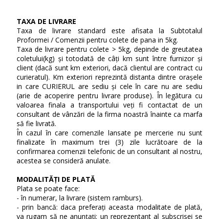
TAXA DE LIVRARE
Taxa de livrare standard este afisata la Subtotalul
Proformei / Comenzii pentru colete de pana in 5kg.
Taxa de livrare pentru colete > 5kg, depinde de greutatea
coletului(kg) și totodată de câți km sunt între furnizor și
client (dacă sunt km exteriori, dacă clientul are contract cu
curieratul). Km exteriori reprezintă distanta dintre orașele
in care CURIERUL are sediu și cele în care nu are sediu
(arie de acoperire pentru livrare produse). În legătura cu
valoarea finala a transportului veți fi contactat de un
consultant de vânzări de la firma noastră înainte ca marfa
să fie livrată.
În cazul în care comenzile lansate pe mercerie nu sunt
finalizate în maximum trei (3) zile lucrătoare de la
confirmarea comenzii telefonic de un consultant al nostru,
acestea se consideră anulate.
MODALITĂȚI DE PLATĂ
Plata se poate face:
- în numerar, la livrare (sistem ramburs).
- prin bancă: daca preferați aceasta modalitate de plată,
va rugam să ne anunțați; un reprezentant al subscrisei se