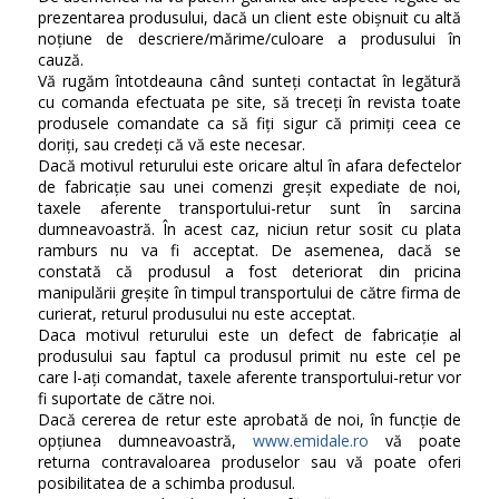
prezentarea produsului, dacă un client este obișnuit cu altă
noțiune de descriere/mărime/culoare a produsului în
cauză.
Vă rugăm întotdeauna când sunteți contactat în legătură
cu comanda efectuata pe site, să treceți în revista toate
produsele comandate ca să fiți sigur că primiți ceea ce
doriți, sau credeți că vă este necesar.
Dacă motivul returului este oricare altul în afara defectelor
de fabricație sau unei comenzi greșit expediate de noi,
taxele aferente transportului-retur sunt în sarcina
dumneavoastră. În acest caz, niciun retur sosit cu plata
ramburs nu va fi acceptat. De asemenea, dacă se
constată că produsul a fost deteriorat din pricina
manipulării greșite în timpul transportului de către firma de
curierat, returul produsului nu este acceptat.
Daca motivul returului este un defect de fabricație al
produsului sau faptul ca produsul primit nu este cel pe
care l-ați comandat, taxele aferente transportului-retur vor
fi suportate de către noi.
Dacă cererea de retur este aprobată de noi, în funcție de
opțiunea dumneavoastră,
www.emidale.ro
vă poate
returna contravaloarea produselor sau vă poate oferi
posibilitatea de a schimba produsul.