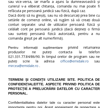
sau vice-versa, iar marfa a ajuns la dumneavoastră și
curierul v-a eliberat chitanța, comanda nu mai poate fi
refăcuta pe persoană juridică sau fizică, după caz.
Dacă doriți să nu greșiți, sau nu vă descurcați prea bine cu
setările de comenzi online, vă rugăm să vă creați două
conturi separate: unul de utilizator persoană fizică și
celălalt cont pe persoană juridică (dacă dețineți o firmă
sau sunteți persoană fizică autorizată, pentru a nu
comanda greșit pe alt nume/firmă).
privind returnarea
Pentru informații suplimentare
produselor ne puteți contacta la telefon
021.331.77.84/86/90. în timpul orelor de program sau ne
puteți scrie la adresa
office@emidale.ro
sau
mircea@emidale.ro
.
TERMENI ȘI CONDIȚII UTILIZARE SITE. POLITICA DE
CONFIDENȚIALEITTE. ASPECTE PRIVIND POLITICA DE
PROTECȚIE A PRELUCRĂRII DATELOR CU CARACTER
PERSONAL.
Confidentialitatea datelor tale cu caracter personal este
importanta pentru noi. Acest angajament de respectare a