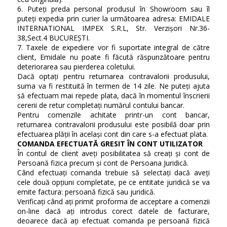
6. Puteți preda personal produsul în Showroom sau îl
puteți expedia prin curier la următoarea adresa: EMIDALE
INTERNATIONAL IMPEX S.R.L, Str. Verzișori Nr.36-
38,Sect.4 BUCUREȘTI.
7. Taxele de expediere vor fi suportate integral de către
client, Emidale nu poate fi făcută răspunzătoare pentru
deteriorarea sau pierderea coletului.
Dacă optați pentru returnarea contravalorii produsului,
suma va fi restituită în termen de 14 zile. Ne puteți ajuta
să efectuam mai repede plata, dacă în momentul înscrierii
cererii de retur completați numărul contului bancar.
Pentru comenzile achitate printr-un cont bancar,
returnarea contravalorii produsului este posibilă doar prin
efectuarea plății în același cont din care s-a efectuat plata.
COMANDA EFECTUATĂ GRESIT ÎN CONT UTILIZATOR
În contul de client aveți posibilitatea să creați și cont de
Persoană fizica precum și cont de Persoana Juridică.
Când efectuați comanda trebuie să selectați dacă aveți
cele două opțiuni completate, pe ce entitate juridică se va
emite factura: persoană fizică sau juridică.
Verificați când ați primit proforma de acceptare a comenzii
on-line dacă ați introdus corect datele de facturare,
deoarece dacă ați efectuat comanda pe persoană fizică