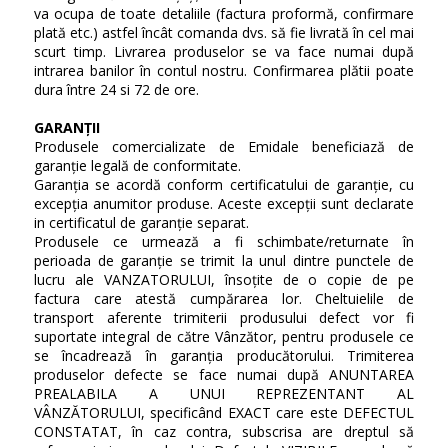
va ocupa de toate detaliile (factura proformă, confirmare
plată etc.) astfel încât comanda dvs. să fie livrată în cel mai
scurt timp. Livrarea produselor se va face numai după
intrarea banilor în contul nostru. Confirmarea plătii poate
dura între 24 si 72 de ore.
GARANȚII
Produsele comercializate de Emidale beneficiază de
garanție legală de conformitate.
Garanția se acordă conform certificatului de garanție, cu
excepția anumitor produse. Aceste excepții sunt declarate
in certificatul de garanție separat.
Produsele ce urmează a fi schimbate/returnate în
perioada de garanție se trimit la unul dintre punctele de
lucru ale VANZATORULUI, însoțite de o copie de pe
factura care atestă cumpărarea lor. Cheltuielile de
transport aferente trimiterii produsului defect vor fi
suportate integral de către Vânzător, pentru produsele ce
se încadrează în garanția producătorului. Trimiterea
produselor defecte se face numai după ANUNTAREA
PREALABILA A UNUI REPREZENTANT AL
VÂNZĂTORULUI, specificând EXACT care este DEFECTUL
CONSTATAT, în caz contra, subscrisa are dreptul să