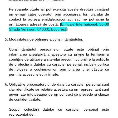
Persoanele vizate își pot exercita aceste drepturi trimițând
un e-mail către operator prin accesarea formularului de
contact la adresa emidale.ro/contact sau ne pot scrie la
următoarea adresă de poștă: [
Emidale International, 36-38
Strada Verzisori, 040301 Bucuresti
]
Modalitatea de obținere a consimțământului.
Consimțământul persoanelor vizate este obținut prin
informarea prealabilă a acestora cu privire la termenii și
condițiile de utilizare a site-ului precum, cu privire la politicile
de protecție a datelor cu caracter personal, inclusiv politica
de folosire a cookies-urilor, prin bifarea unei căsuțe ce
permite accesul efectiv în site.
Obligațiile procesatorului de date cu caracter personal sunt
clar identificate iar relațiile acestuia cu un reprezentant sunt
guvernate întotdeauna de un contract ce prevede și clauze
de confidențialitate.
Scopul colectării datelor cu caracter personal este
reprezentat de :