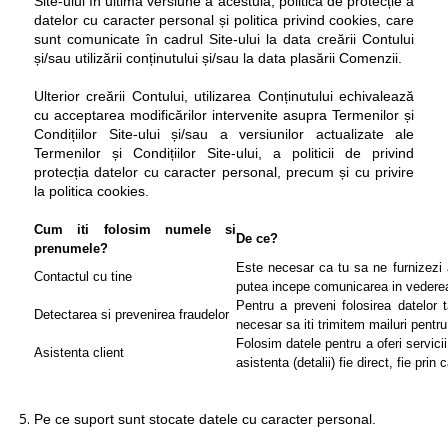
Site-ului în ultima versiune a acestuia, politica de protecție a
datelor cu caracter personal și politica privind cookies, care
sunt comunicate în cadrul Site-ului la data creării Contului
și/sau utilizării conținutului și/sau la data plasării Comenzii.
Ulterior creării Contului, utilizarea Conținutului echivalează
cu acceptarea modificărilor intervenite asupra Termenilor și
Condițiilor Site-ului și/sau a versiunilor actualizate ale
Termenilor și Condițiilor Site-ului, a politicii de privind
protecția datelor cu caracter personal, precum și cu privire
la politica cookies.
Cum iti folosim numele si
De ce?
prenumele?
Este necesar ca tu sa ne furnizezi
Contactul cu tine
putea incepe comunicarea in vederea 
Pentru a preveni folosirea datelor ta
Detectarea si prevenirea fraudelor
necesar sa iti trimitem mailuri pentru
Folosim datele pentru a oferi servicii d
Asistenta client
asistenta (detalii) fie direct, fie prin c
Pe ce suport sunt stocate datele cu caracter personal.