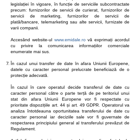
legislației în vigoare, în funcție de serviciile subcontractate
precum: furnizorilor de servicii de curierat, furnizorilor de
servicii de marketing, furnizorilor de servicii de
plată/bancare, telemarketing sau alte servicii, furnizate de
varii companii.
Accesând website-ul
www.emidale.ro
vă exprimați acordul
cu privire la comunicarea informațiilor comerciale
enumerate mai sus.
În cazul unui transfer de date în afara Uniunii Europene,
datele cu caracter personal prelucrate beneficiază de o
protecție adecvată.
În cazul în care operatul decide transferul de date cu
caracter personal către o parte terță de pe teritoriul unui
stat din afara Uniunii Europene vor fi respectate cu
prioritate dispozițiile art. 44 și art. 49 GDPR. Operatorul va
analiza întotdeauna oportunitatea transferului de date cu
caracter personal iar deciziile sale vor fi guvernate de
respectarea principiului general al transferului prevăzut de
Regulament.