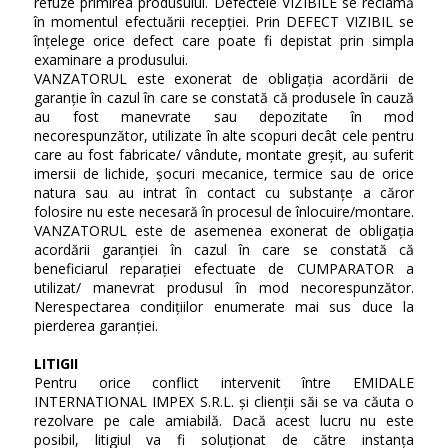
refuze primirea produsului. Defectele VIZIBILE se reclamă
în momentul efectuării recepției. Prin DEFECT VIZIBIL se
înțelege orice defect care poate fi depistat prin simpla
examinare a produsului.
VANZATORUL este exonerat de obligația acordării de
garanție în cazul în care se constată că produsele în cauză
au fost manevrate sau depozitate în mod
necorespunzător, utilizate în alte scopuri decât cele pentru
care au fost fabricate/ vândute, montate greșit, au suferit
imersii de lichide, șocuri mecanice, termice sau de orice
natura sau au intrat în contact cu substanțe a căror
folosire nu este necesară în procesul de înlocuire/montare.
VANZATORUL este de asemenea exonerat de obligația
acordării garanției în cazul în care se constată că
beneficiarul reparației efectuate de CUMPARATOR a
utilizat/ manevrat produsul în mod necorespunzător.
Nerespectarea condițiilor enumerate mai sus duce la
pierderea garanției.
LITIGII
Pentru orice conflict intervenit între EMIDALE
INTERNATIONAL IMPEX S.R.L. și clienții săi se va căuta o
rezolvare pe cale amiabilă. Dacă acest lucru nu este
posibil, litigiul va fi soluționat de către instanţa