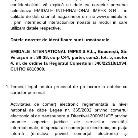
confidentialitatii vă explică ce date cu caracter personal
colecteaza EMIDALE INTERNATIONAL IMPEX S.R.L. în
calitate de deținător al magazinelor on-line www.emidale.ro
, prin intermediul interactiunilor noaste si modul in care
utilizam datele respective.
Datele noastre de identificare sunt urmatoarele:
EMIDALE INTERNATIONAL IMPEX S.R.L., Bucureşti, Str.
Verzişori nr. 36-38, corp C44, parter, cam.2, lot. 5, sector
4, nr. de ordine la Registrul Comerțului J40/22510/1994,
CUI RO 6810960.
Temeiul legal pentru procesul de prelucrare a datelor cu
caracter personal:
Activitatea de comerț electronic reglementată la nivel
național de către Legea nr. 365/2002 privind comerțul
electronic și de transpunere a Directivei 2000/31/CE privind
anumite aspecte juridice ale serviciilor societății
informaționale, în special ale comerțului electronic, pe piața
internă (directiva privind comerțul electronic) și