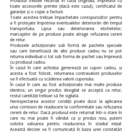
Produsul trebuie returnat în cutia originală, împreună cu
toate accesoriile primite (dacă este cazul), certificatul de
garanție și o copie a facturii.
Toate acestea trebuie împachetate corespunzător pentru
a fi protejate împotriva eventualelor deteriorări din timpul
transportului. Lipsa sau deteriorarea etichetelor,
marcajelor de pe produse poate atrage refuzarea cererii
de retur.
Produsele achiziționate sub formă de pachete speciale
sau care beneficiază de alte produse cadou nu se pot
returna individual ci tot sub forma de pachet sau împreună
cu produsul cadou.
În cazul în care achiziția generează un cupon cadou, și
acesta a fost folosit, returnarea contravalorii produselor
va fi efectuată cu scăderea valorii cuponului.
În cazul în care au fost achiziționate mai multe produse
identice, un singur produs desigilat se acceptă ca retur,
restul cantității trebuie să fie sigilată.
Nerespectarea acestor condiții poate duce la aplicarea
unui comision de readucere la conformitate sau refuzarea
cererii de retur. Dacă produsul este returnat într-o stare în
care nu mai poate fi vândut ca și produs nou, putem
solicita valoarea pentru readucerea în stadiul inițial.
Această decizie va fi comunicată în baza unei constatări