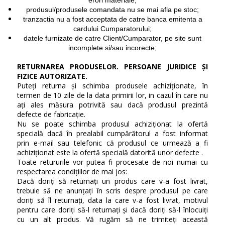
erori materiale;
produsul/produsele comandata nu se mai afla pe stoc;
tranzactia nu a fost acceptata de catre banca emitenta a
cardului Cumparatorului;
datele furnizate de catre Client/Cumparator, pe site sunt
incomplete si/sau incorecte;
RETURNAREA PRODUSELOR. PERSOANE JURIDICE ȘI
FIZICE AUTORIZATE.
Puteți returna și schimba produsele achiziționate, în
termen de 10 zile de la data primirii lor, in cazul în care nu
ați ales măsura potrivită sau dacă produsul prezintă
defecte de fabricație.
Nu se poate schimba produsul achiziționat la ofertă
specială dacă în prealabil cumpărătorul a fost informat
prin e-mail sau telefonic că produsul ce urmează a fi
achiziționat este la ofertă specială datorită unor defecte .
Toate retururile vor putea fi procesate de noi numai cu
respectarea condițiilor de mai jos:
Dacă doriți să returnați un produs care v-a fost livrat,
trebuie să ne anunțați în scris despre produsul pe care
doriți să îl returnați, data la care v-a fost livrat, motivul
pentru care doriți să-l returnați și dacă doriți să-l înlocuiți
cu un alt produs. Vă rugăm să ne trimiteți această