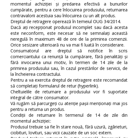
momentul achiziției și predarea efectivă a bunurilor
cumpărate, pentru a cere înlocuirea produsului, returnarea
contravalorii acestuia sau înlocuirea cu un alt produs.
Dreptul de retragere operează în temeiul OUG 34/2014.
Dacă ați recepționat produsul incomplet sau dacă acesta
este neconform, este necesar să ne semnalați această
neregulă în maximum 48 de ore de la primirea comenzii.
Orice sesizare ulterioară nu va mai fi luată în considerare.
Consumatorul are dreptul să notifice în scris
comerciantului ca renunță la cumpărare, fără penalități și
fără invocarea unui motiv, în termen de 14 zile de la
primirea produsului sau, în cazul prestărilor de servicii, de
la încheierea contractului.
Pentru a va exercita dreptul de retragere este recomandat
să completați formularul de retur (hyperlink).
Cheltuielile de returnare a produsului vor fi suportate
integral de către consumator.
Vă rugăm să parcurgeți cu atenție pașii menționați mai jos
pentru a returna un produs.
Condiții de returnare în termenul de 14 de zile din
momentul achiziției::
Produsul trebuie sa fie în stare nouă, fără uzură, zgârieturi,
ciobituri, lovituri, sau vicii cauzate de un soc extern.