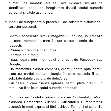
numărul de înmatriculare sau alte mijloace similare de
identificare, codul de înregistrare fiscală, codul numeric
personal şi altele asemenea;
Modul de funcționare a procesului de colectare a datelor cu
caracter personal:
Clientul accesează site-ul magazinului on-line, își creează
un cont, moment în care îi sunt cerute o serie de date,
respectiv:
- Nume și prenume / denumire;
- adresă de e-mail;
- sau, logare prin intermediul unui cont de Facebook sau
Google;
- la momentul plasării comenzii, clientul poate opta pentru
plata cu cardul bancar, situație în care acestuia îi sunt
solicitate datele cadrului de debit/credit;
- în cazul în care clientul optează pentru plata prețului în
rate, îi va fi solicitat codul numeric personal;
Prin crearea Contului și/sau utilizarea Conținutului și/sau
plasarea Comenzilor, Clientul / Utilizatorul/ Cumpărătorul
acceptă în mod expres și fără echivoc Termenii și condițiile