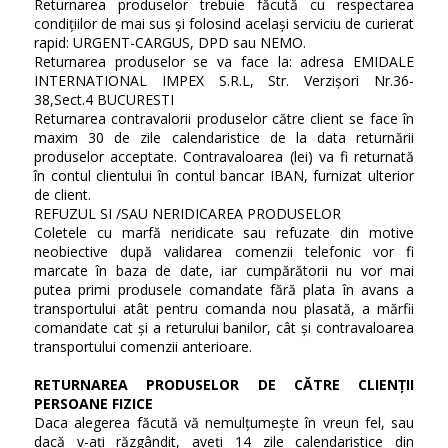
Returnarea produselor trebuie făcută cu respectarea
condițiilor de mai sus și folosind același serviciu de curierat
rapid: URGENT-CARGUS, DPD sau NEMO.
Returnarea produselor se va face la: adresa EMIDALE
INTERNATIONAL IMPEX S.R.L, Str. Verzișori Nr.36-
38,Sect.4 BUCURESTI
Returnarea contravalorii produselor către client se face în
maxim 30 de zile calendaristice de la data returnării
produselor acceptate. Contravaloarea (lei) va fi returnată
în contul clientului în contul bancar IBAN, furnizat ulterior
de client.
REFUZUL SI /SAU NERIDICAREA PRODUSELOR
Coletele cu marfă neridicate sau refuzate din motive
neobiective după validarea comenzii telefonic vor fi
marcate în baza de date, iar cumpărătorii nu vor mai
putea primi produsele comandate fără plata în avans a
transportului atât pentru comanda nou plasată, a mărfii
comandate cat și a returului banilor, cât și contravaloarea
transportului comenzii anterioare.
RETURNAREA PRODUSELOR DE CĂTRE CLIENȚII
PERSOANE FIZICE
Daca alegerea făcută vă nemulțumește în vreun fel, sau
dacă v-ați răzgândit, aveți 14 zile calendaristice din