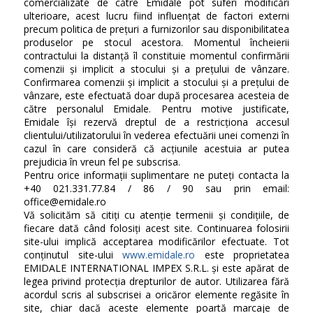
comercializate de către Emidale pot suferi modificări
ulterioare, acest lucru fiind influențat de factori externi
precum politica de prețuri a furnizorilor sau disponibilitatea
produselor pe stocul acestora. Momentul încheierii
contractului la distanță îl constituie momentul confirmării
comenzii și implicit a stocului și a prețului de vânzare.
Confirmarea comenzii și implicit a stocului și a prețului de
vânzare, este efectuată doar după procesarea acesteia de
către personalul Emidale. Pentru motive justificate,
Emidale își rezervă dreptul de a restricționa accesul
clientului/utilizatorului în vederea efectuării unei comenzi în
cazul în care consideră că acțiunile acestuia ar putea
prejudicia în vreun fel pe subscrisa.
Pentru orice informații suplimentare ne puteți contacta la
+40 021.331.77.84 / 86 / 90 sau prin email:
office@emidale.ro
Vă solicităm să citiți cu atenție termenii și condițiile, de
fiecare dată când folosiți acest site. Continuarea folosirii
site-ului implică acceptarea modificărilor efectuate. Tot
conținutul site-ului
www.emidale.ro
este proprietatea
EMIDALE INTERNATIONAL IMPEX S.R.L. și este apărat de
legea privind protecția drepturilor de autor. Utilizarea fără
acordul scris al subscrisei a oricăror elemente regăsite în
site, chiar dacă aceste elemente poartă marcaje de