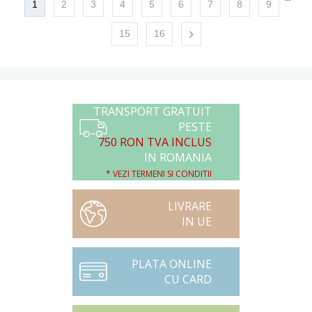
1
2
3
4
5
6
7
8
9
›
15
16
TRANSPORT GRATUIT
PESTE
750 RON TVA INCLUS
IN ROMANIA
* VEZI TERMENI SI CONDITII
LIVRARE
IN UE
PLATA ONLINE
CU CARD