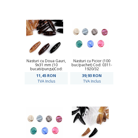
Nasturi cu Doua Gauri,
Nasturi cu Picior (100
9x31 mm (10
buc/pachet) Cod: 0311-
bucati/punga)Cod:
1920/32
120719
11,45
RON
39,93
RON
TVA Inclus
TVA Inclus