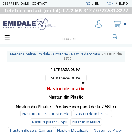
DESPRE EMIDALE
CONTACT
RO
/
EN
RON
/
EURO
Telefon contact (mobil): 0722.609.312 / 0723.531.822 /
0725.558.219
0
Mercerie online Emidale
›
Croitorie
›
Nasturi decorativi
›
Nasturi din
Plastic
FILTREAZA DUPA:
UTILIZATOR NOU
RECUPEREAZA PAROLA
SORTEAZA DUPA:
Nasturi decorativi
Nasturi din Plastic
Nasturi din Plastic - Produse incepand de la 7.58 Lei
Nasturi cu Strasuri si Perle
Nasturi de Imbracat
Nasturi plastic Copii
Nasturi Metalici
Nasturi Bluze si Camasi
Nasturi Metalizati
Nasturi cu Picior