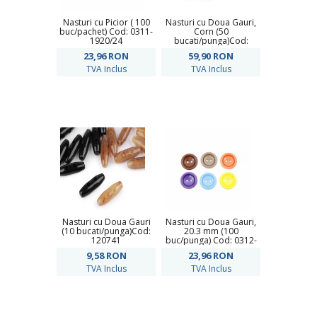
Nasturi cu Picior ( 100
Nasturi cu Doua Gauri,
buc/pachet) Cod: 0311-
Corn (50
1920/24
bucati/punga)Cod:
120743
23,96
RON
59,90
RON
TVA Inclus
TVA Inclus
Nasturi cu Doua Gauri
Nasturi cu Doua Gauri,
(10 bucati/punga)Cod:
20.3 mm (100
120741
buc/punga) Cod: 0312-
0497/32
9,58
RON
23,96
RON
TVA Inclus
TVA Inclus