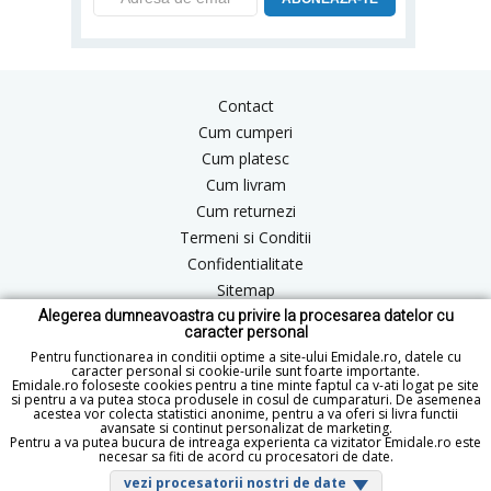
Contact
Cum cumperi
Cum platesc
Cum livram
Cum returnezi
Termeni si Conditii
Confidentialitate
Sitemap
Alegerea dumneavoastra cu privire la procesarea datelor cu
Blog
caracter personal
ANPC
Pentru functionarea in conditii optime a site-ului Emidale.ro, datele cu
caracter personal si cookie-urile sunt foarte importante.
Emidale.ro foloseste cookies pentru a tine minte faptul ca v-ati logat pe site
si pentru a va putea stoca produsele in cosul de cumparaturi. De asemenea
acestea vor colecta statistici anonime, pentru a va oferi si livra functii
office@emidale.ro
avansate si continut personalizat de marketing.
Pentru a va putea bucura de intreaga experienta ca vizitator Emidale.ro este
© Copyright 2015 - 2026 emidale.ro
necesar sa fiti de acord cu procesatori de date.
vezi procesatorii nostri de date