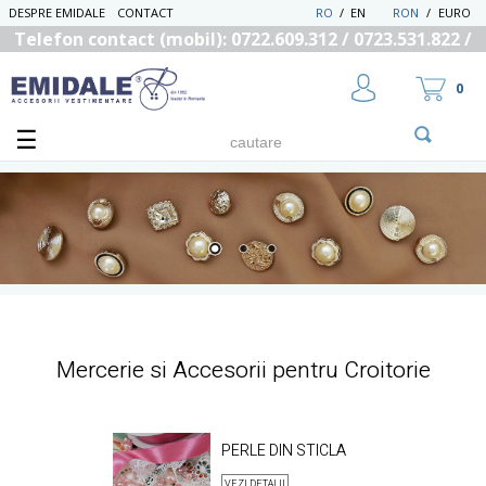
DESPRE EMIDALE
CONTACT
RO
/
EN
RON
/
EURO
Telefon contact (mobil): 0722.609.312 / 0723.531.822 /
0725.558.219
0
UTILIZATOR NOU
RECUPEREAZA PAROLA
Mercerie si Accesorii pentru Croitorie
PERLE DIN STICLA
VEZI DETALII