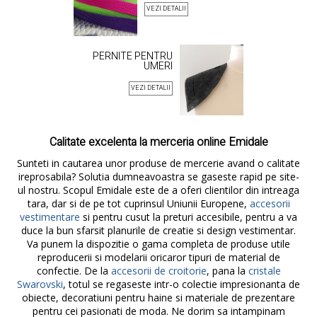
VEZI DETALII
PERNITE PENTRU
UMERI
VEZI DETALII
Calitate excelenta la merceria online Emidale
Sunteti in cautarea unor produse de mercerie avand o calitate
ireprosabila? Solutia dumneavoastra se gaseste rapid pe site-
ul nostru. Scopul Emidale este de a oferi clientilor din intreaga
tara, dar si de pe tot cuprinsul Uniunii Europene,
accesorii
vestimentare
si pentru cusut la preturi accesibile, pentru a va
duce la bun sfarsit planurile de creatie si design vestimentar.
Va punem la dispozitie o gama completa de produse utile
reproducerii si modelarii oricaror tipuri de material de
confectie. De la
accesorii de croitorie
, pana la
cristale
Swarovski
, totul se regaseste intr-o colectie impresionanta de
obiecte, decoratiuni pentru haine si materiale de prezentare
pentru cei pasionati de moda. Ne dorim sa intampinam