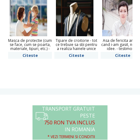
Masca de protectie (cum
Tipare de croitorie - tot
Asa de fericita am fo
se face, cum se poarta,
ce trebuie sa stii pentru
cand i-am gasit, nu av
materiale, tipuri, etc.) -
a realiza hainele unice
idee. - testimonial
Informatii utile pentru
pe care ti le doresti
Alexandra Druta
Citeste
Citeste
Citeste
cetatenii responsabili!
TRANSPORT GRATUIT
PESTE
750 RON TVA INCLUS
IN ROMANIA
* VEZI TERMENI SI CONDITII