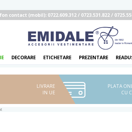
fon contact (mobil): 0722.609.312 / 0723.531.822 / 0725.55
IE
DECORARE
ETICHETARE
PREZENTARE
READU
LIVRARE
PLATA ON
IN UE
CU 
at