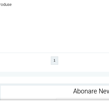
Produse
1
Abonare New