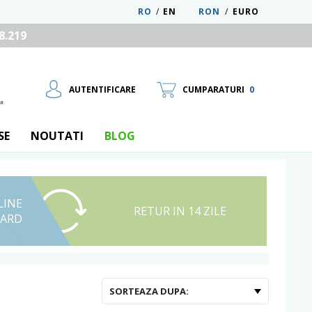
RO
/
EN
RON
/
EURO
8.219
AUTENTIFICARE
CUMPARATURI
0
SE
NOUTATI
BLOG
LINE
UTILIZATOR NOU
RETUR IN 14 ZILE
CARD
RECUPEREAZA PAROLA
SORTEAZA DUPA: