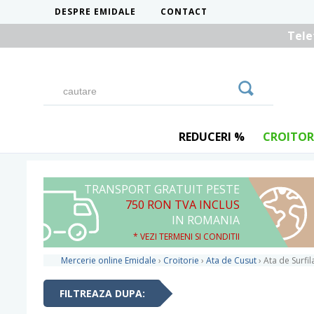
DESPRE EMIDALE
CONTACT
Tele
REDUCERI %
CROITOR
TRANSPORT GRATUIT PESTE
750 RON TVA INCLUS
IN ROMANIA
* VEZI TERMENI SI CONDITII
Mercerie online Emidale
›
Croitorie
›
Ata de Cusut
›
Ata de Surfil
FILTREAZA DUPA: