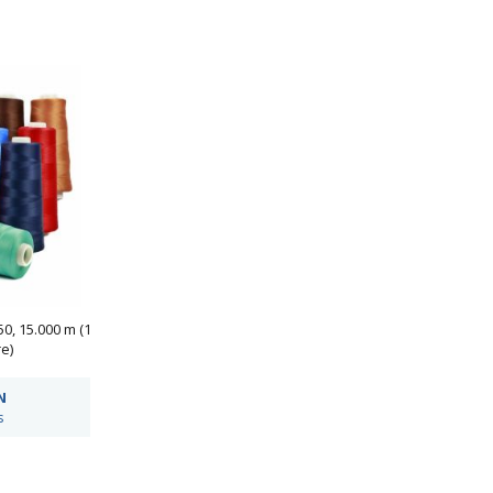
50, 15.000 m (1
e)
N
s