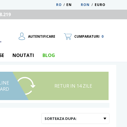
RO
/
EN
RON
/
EURO
8.219
AUTENTIFICARE
CUMPARATURI
0
SE
NOUTATI
BLOG
LINE
UTILIZATOR NOU
RETUR IN 14 ZILE
CARD
RECUPEREAZA PAROLA
SORTEAZA DUPA: