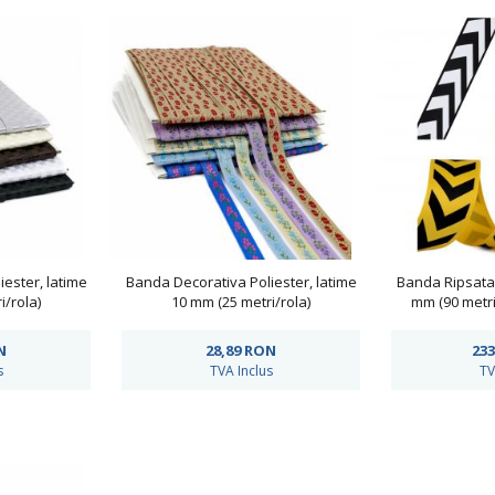
ester, latime
Banda Decorativa Poliester, latime
Banda Ripsata 
i/rola)
10 mm (25 metri/rola)
mm (90 metri
N
28,89
RON
233
s
TVA Inclus
TV