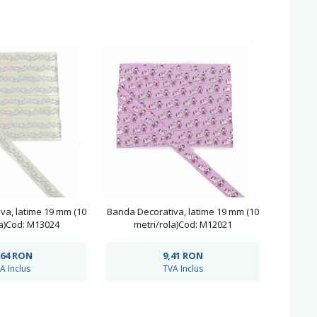
va, latime 19 mm (10
Banda Decorativa, latime 19 mm (10
la)Cod: M13024
metri/rola)Cod: M12021
,64
RON
9,41
RON
A Inclus
TVA Inclus