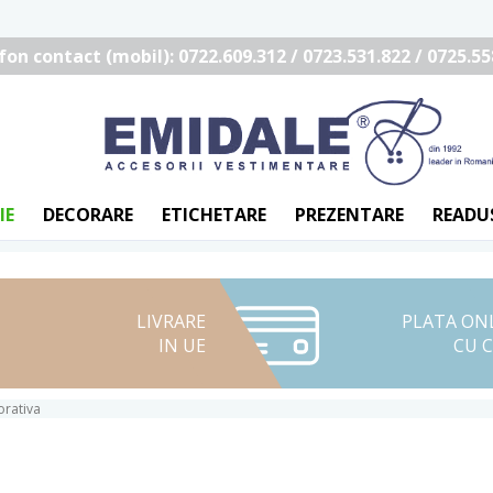
fon contact (mobil): 0722.609.312 / 0723.531.822 / 0725.55
IE
DECORARE
ETICHETARE
PREZENTARE
READU
LIVRARE
PLATA ON
IN UE
CU 
rativa