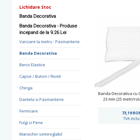
Lichidare Stoc
Banda Decorativa
Banda Decorativa - Produse
incepand de la 9.26 Lei
Vanzare la metru - Pasmanterie
Banda Decorativa
Benzi Elastice
Capse / Butoni / Riveti
Chinga
Banda Decorativa cu C
23 mm (25 metri/rol
Dantela si Pasmanterie
Fermoare
73,19
RO
TVA Inclu
Fulgi si Pene
Manechin semireglabil