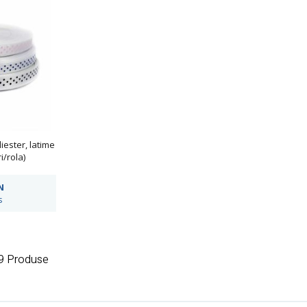
iester, latime
i/rola)
N
s
 9 Produse