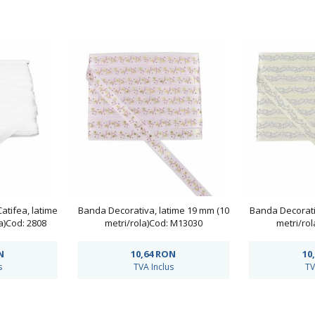
atifea, latime
Banda Decorativa, latime 19 mm (10
Banda Decorati
a)Cod: 2808
metri/rola)Cod: M13030
metri/ro
N
10,64
RON
10
s
TVA Inclus
TV