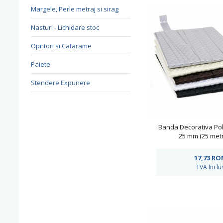
Margele, Perle metraj si sirag
Nasturi - Lichidare stoc
Opritori si Catarame
Paiete
Stendere Expunere
Banda Decorativa Poli
25 mm (25 metr
17,73
RO
TVA Inclu