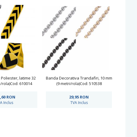
Poliester, latime 32
Banda Decorativa Trandafiri, 10 mm
/rola)Cod: 610014
(9 metri/rola)Cod: 510538
,60
RON
29,95
RON
A Inclus
TVA Inclus