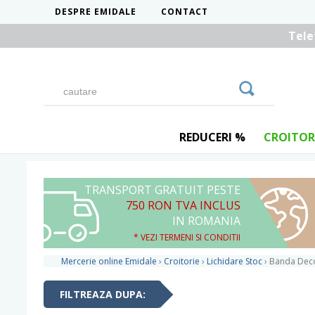
DESPRE EMIDALE
CONTACT
Tele
REDUCERI %
CROITOR
TRANSPORT GRATUIT PESTE
750 RON TVA INCLUS
IN ROMANIA
* VEZI TERMENI SI CONDITII
Mercerie online Emidale
›
Croitorie
›
Lichidare Stoc
›
Banda Deco
FILTREAZA DUPA: