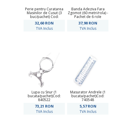
Perie pentru Curatarea
Banda Adeziva Fara
Masinilor de Cusut (3
Zgomot (60 metri/rola) -
buc/pachet) Cod:
Pachet de 6 role
900928
32,60
RON
37,90
RON
TVA Inclus
TVA Inclus
Lupa cu Snur (1
Masurator Andrele (1
bucata/pachet)Cod:
bucata/pachet)Cod:
840522
740548
73,21
RON
5,57
RON
TVA Inclus
TVA Inclus