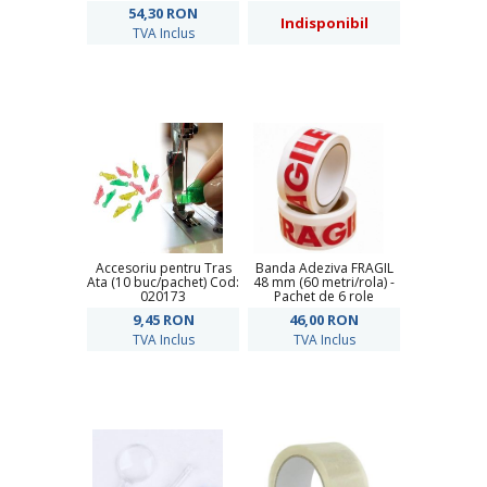
54,30
RON
Indisponibil
TVA Inclus
Accesoriu pentru Tras
Banda Adeziva FRAGIL
Ata (10 buc/pachet) Cod:
48 mm (60 metri/rola) -
020173
Pachet de 6 role
9,45
RON
46,00
RON
TVA Inclus
TVA Inclus