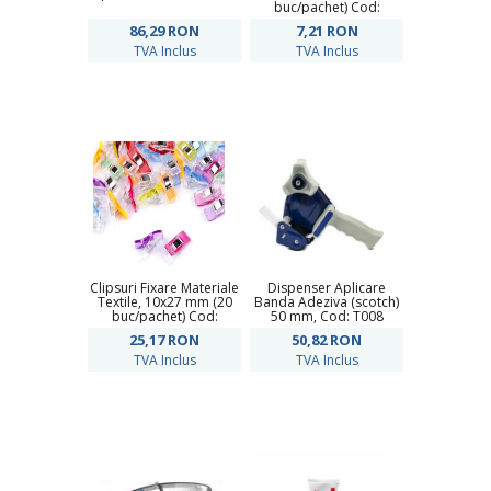
buc/pachet) Cod:
840171
86,29
RON
7,21
RON
TVA Inclus
TVA Inclus
Clipsuri Fixare Materiale
Dispenser Aplicare
Textile, 10x27 mm (20
Banda Adeziva (scotch)
buc/pachet) Cod:
50 mm, Cod: T008
790317
25,17
RON
50,82
RON
TVA Inclus
TVA Inclus