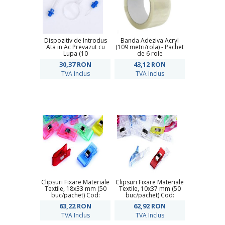
Dispozitiv de Introdus
Banda Adeziva Acryl
Ata in Ac Prevazut cu
(109 metri/rola) - Pachet
Lupa (10
de 6 role
bucati/pachet)Cod:
30,37
RON
43,12
RON
900259
TVA Inclus
TVA Inclus
Clipsuri Fixare Materiale
Clipsuri Fixare Materiale
Textile, 18x33 mm (50
Textile, 10x37 mm (50
buc/pachet) Cod:
buc/pachet) Cod:
800074
800073
63,22
RON
62,92
RON
TVA Inclus
TVA Inclus