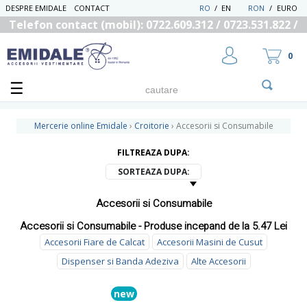
DESPRE EMIDALE
CONTACT
RO
/
EN
RON
/
EURO
Telefon contact (mobil): 0722.609.312 / 0723.531.822 /
0725.558.219
0
Mercerie online Emidale
›
Croitorie
›
Accesorii si Consumabile
FILTREAZA DUPA:
UTILIZATOR NOU
SORTEAZA DUPA:
RECUPEREAZA PAROLA
Accesorii si Consumabile
Accesorii si Consumabile - Produse incepand de la 5.47 Lei
Accesorii Fiare de Calcat
Accesorii Masini de Cusut
Dispenser si Banda Adeziva
Alte Accesorii
new