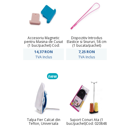
Accesoriu Magnetic
Dispozitiv Introdus
pentru Masina de Cusut
Elastice si Snururi, 58 cm
(1 buc/pachet) Cod:
(1 bucata/pachet)
940718
14,37
RON
7,25
RON
TVA Inclus
TVA Inclus
new
Talpa Fier Calcat din
Suport Conuri Ata (1
Teflon, Universala
buc/pachet)Cod: 020848