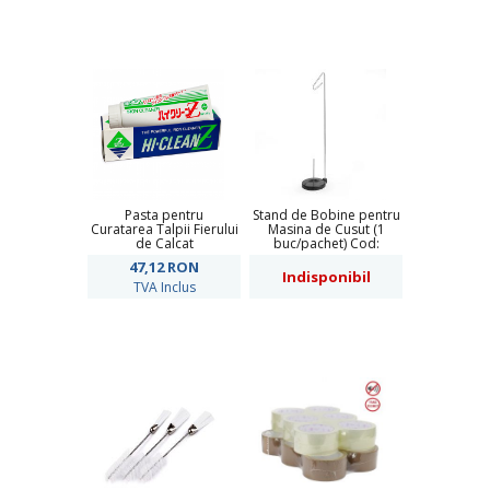
Pasta pentru
Stand de Bobine pentru
Curatarea Talpii Fierului
Masina de Cusut (1
de Calcat
buc/pachet) Cod:
900258
47,12
RON
Indisponibil
TVA Inclus