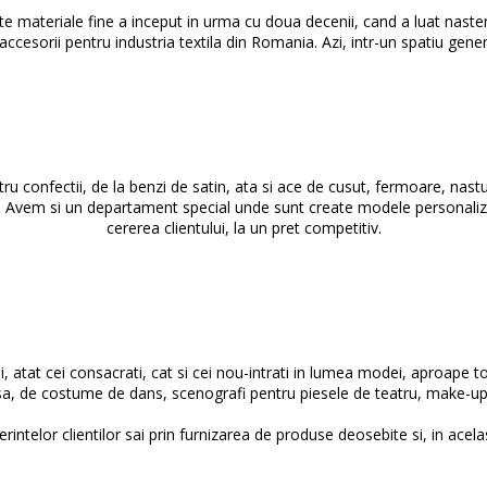
 alte materiale fine a inceput in urma cu doua decenii, cand a luat nas
cesorii pentru industria textila din Romania. Azi, intr-un spatiu gener
onfectii, de la benzi de satin, ata si ace de cusut, fermoare, nasturi,
ele. Avem si un departament special unde sunt create modele personaliza
cererea clientului, la un pret competitiv.
i, atat cei consacrati, cat si cei nou-intrati in lumea modei, aproape t
a, de costume de dans, scenografi pentru piesele de teatru, make-up ar
rintelor clientilor sai prin furnizarea de produse deosebite si, in acela