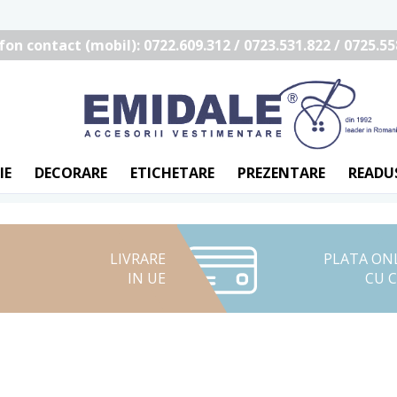
fon contact (mobil): 0722.609.312 / 0723.531.822 / 0725.55
IE
DECORARE
ETICHETARE
PREZENTARE
READU
LIVRARE
PLATA ON
IN UE
CU 