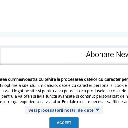
Abonare New
rea dumneavoastra cu privire la procesarea datelor cu caracter pe
ii optime a site-ului Emidale.ro, datele cu caracter personal si cookie
ca v-ati logat pe site si pentru a va putea stoca produsele in cosul d
pentru a va oferi si livra functii avansate si continut personalizat de 
 intreaga experienta ca vizitator Emidale.ro este necesar sa fiti de a
Cum livram
Cum returnezi
Termeni si Conditii
Conf
vezi procesatorii nostri de date
© Copyright 2015 - 2026 em
ACCEPT