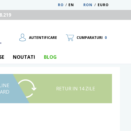
RO
/
EN
RON
/
EURO
8.219
AUTENTIFICARE
CUMPARATURI
0
SE
NOUTATI
BLOG
LINE
UTILIZATOR NOU
RETUR IN 14 ZILE
CARD
RECUPEREAZA PAROLA