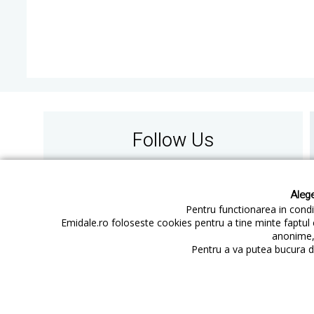
Follow Us
Alege
Pentru functionarea in condit
Emidale.ro foloseste cookies pentru a tine minte faptul 
anonime, 
Contact
Cum cumperi
Pentru a va putea bucura de
Cum platesc
office@emidale.ro