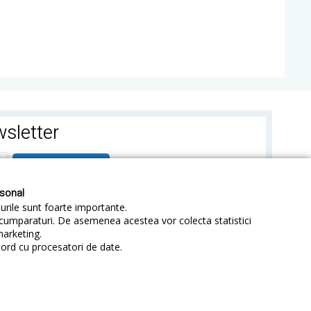
sletter
ABONEAZA-TE
rsonal
-urile sunt foarte importante.
e cumparaturi. De asemenea acestea vor colecta statistici
marketing.
cord cu procesatori de date.
identialitate
Sitemap
Blog
ANPC
idale.ro