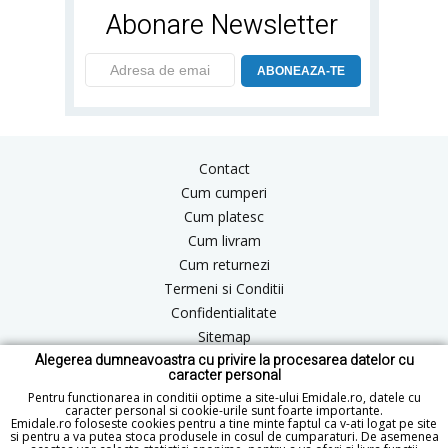
Abonare Newsletter
ABONEAZA-TE
Contact
Cum cumperi
Cum platesc
Cum livram
Cum returnezi
Termeni si Conditii
Confidentialitate
Sitemap
Alegerea dumneavoastra cu privire la procesarea datelor cu
Blog
caracter personal
ANPC
Pentru functionarea in conditii optime a site-ului Emidale.ro, datele cu
caracter personal si cookie-urile sunt foarte importante.
Emidale.ro foloseste cookies pentru a tine minte faptul ca v-ati logat pe site
si pentru a va putea stoca produsele in cosul de cumparaturi. De asemenea