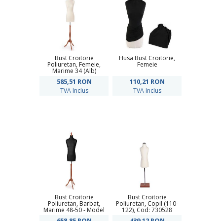
Bust Croitorie
Husa Bust Croitorie,
Poliuretan, Femeie,
Femeie
Marime 34 (Alb)
585,51
RON
110,21
RON
TVA Inclus
TVA Inclus
Bust Croitorie
Bust Croitorie
Poliuretan, Barbat,
Poliuretan, Copil (110-
Marime 48-50 - Model
122), Cod: 730528
Trepied
658,85
RON
439,12
RON