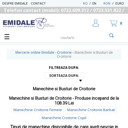
DESPRE EMIDALE
CONTACT
RO
/
EN
RON
/
EURO
Telefon contact (mobil): 0722.609.312 / 0723.531.822 /
0725.558.219
0
Mercerie online Emidale
›
Croitorie
›
Manechine si Busturi de
Croitorie
FILTREAZA DUPA:
UTILIZATOR NOU
RECUPEREAZA PAROLA
SORTEAZA DUPA:
Manechine si Busturi de Croitorie
Manechine si Busturi de Croitorie - Produse incepand de la
108.39 Lei
Manechine Croitorie Femeie
Manechine Croitorie Barbat
Manechine Croitorie Copil
Tipuri de manechine disponibile de care aveti nevoie in