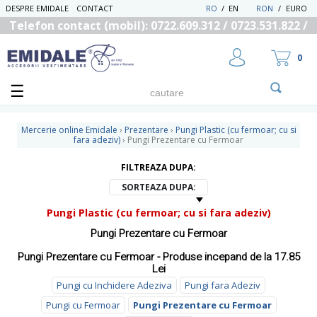
DESPRE EMIDALE
CONTACT
RO
/
EN
RON
/
EURO
Telefon contact (mobil): 0722.609.312 / 0723.531.822 /
0725.558.219
0
Mercerie online Emidale
›
Prezentare
›
Pungi Plastic (cu fermoar; cu si
fara adeziv)
›
Pungi Prezentare cu Fermoar
FILTREAZA DUPA:
UTILIZATOR NOU
RECUPEREAZA PAROLA
SORTEAZA DUPA:
Pungi Plastic (cu fermoar; cu si fara adeziv)
Pungi Prezentare cu Fermoar
Pungi Prezentare cu Fermoar - Produse incepand de la 17.85
Lei
Pungi cu Inchidere Adeziva
Pungi fara Adeziv
Pungi cu Fermoar
Pungi Prezentare cu Fermoar