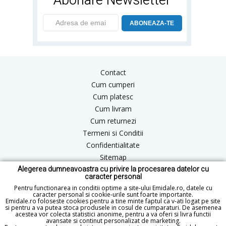
Abonare Newsletter
ABONEAZA-TE
Contact
Cum cumperi
Cum platesc
Cum livram
Cum returnezi
Termeni si Conditii
Confidentialitate
Sitemap
Alegerea dumneavoastra cu privire la procesarea datelor cu
Blog
caracter personal
ANPC
Pentru functionarea in conditii optime a site-ului Emidale.ro, datele cu
caracter personal si cookie-urile sunt foarte importante.
Emidale.ro foloseste cookies pentru a tine minte faptul ca v-ati logat pe site
si pentru a va putea stoca produsele in cosul de cumparaturi. De asemenea
acestea vor colecta statistici anonime, pentru a va oferi si livra functii
office@emidale.ro
avansate si continut personalizat de marketing.