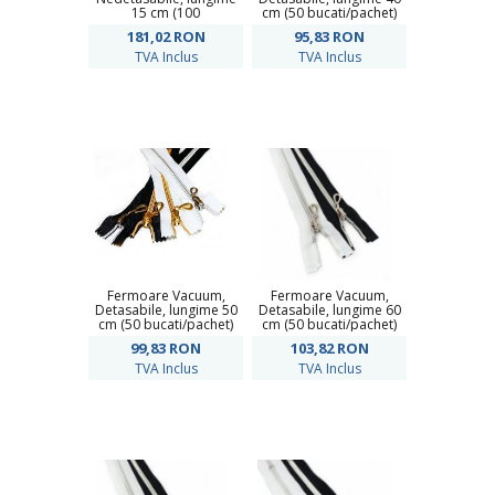
15 cm (100
cm (50 bucati/pachet)
bucati/pachet)
181,02
RON
95,83
RON
TVA Inclus
TVA Inclus
Fermoare Vacuum,
Fermoare Vacuum,
Detasabile, lungime 50
Detasabile, lungime 60
cm (50 bucati/pachet)
cm (50 bucati/pachet)
99,83
RON
103,82
RON
TVA Inclus
TVA Inclus