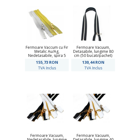
Fermoare Vaccum cu Fir
Fermoare Vacuum,
Metalic Au/Ag,
Detasabile, lungime 80
Nedetasabile, spira 5
cm (50 bucati/pachet)
mm, lungime 20 cm (100
155,73
RON
130,44
RON
buc/pachet)
TVA Inclus
TVA Inclus
Fermoare Vacuum,
Fermoare Vacuum,
Nedetasabile, lungime
Detasabile, lungime 40