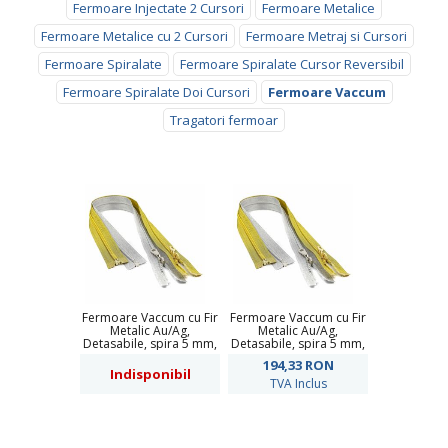
Fermoare Injectate 2 Cursori
Fermoare Metalice
Fermoare Metalice cu 2 Cursori
Fermoare Metraj si Cursori
Fermoare Spiralate
Fermoare Spiralate Cursor Reversibil
Fermoare Spiralate Doi Cursori
Fermoare Vaccum
Tragatori fermoar
Fermoare Vaccum cu Fir
Fermoare Vaccum cu Fir
Metalic Au/Ag,
Metalic Au/Ag,
Detasabile, spira 5 mm,
Detasabile, spira 5 mm,
lungime 60 cm (50
lungime 80 cm (50
194,33
RON
buc/pachet)
buc/pachet)
Indisponibil
TVA Inclus