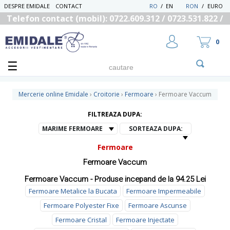
DESPRE EMIDALE
CONTACT
RO
/
EN
RON
/
EURO
Telefon contact (mobil): 0722.609.312 / 0723.531.822 /
0725.558.219
0
Mercerie online Emidale
›
Croitorie
›
Fermoare
›
Fermoare Vaccum
FILTREAZA DUPA:
UTILIZATOR NOU
MARIME FERMOARE
SORTEAZA DUPA:
RECUPEREAZA PAROLA
Fermoare
Fermoare Vaccum
Fermoare Vaccum - Produse incepand de la 94.25 Lei
Fermoare Metalice la Bucata
Fermoare Impermeabile
Fermoare Polyester Fixe
Fermoare Ascunse
Fermoare Cristal
Fermoare Injectate