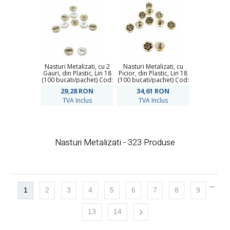
Nasturi Metalizati, cu 2
Nasturi Metalizati, cu
Gauri, din Plastic, Lin 18
Picior, din Plastic, Lin 18
(100 bucati/pachet) Cod:
(100 bucati/pachet) Cod:
HD573
HD536
29,28
RON
34,61
RON
TVA Inclus
TVA Inclus
Nasturi Metalizati - 323 Produse
...
1
2
3
4
5
6
7
8
9
›
13
14