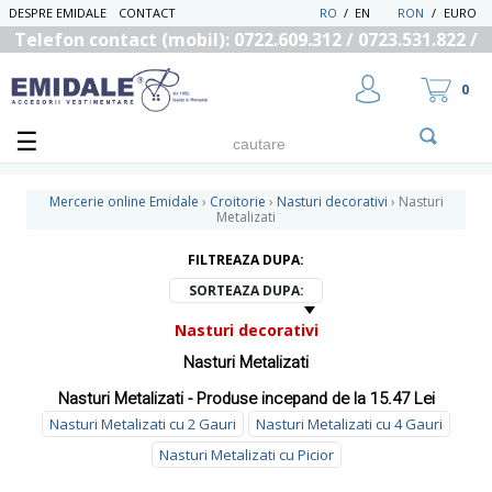
DESPRE EMIDALE
CONTACT
RO
/
EN
RON
/
EURO
Telefon contact (mobil): 0722.609.312 / 0723.531.822 /
0725.558.219
0
Mercerie online Emidale
›
Croitorie
›
Nasturi decorativi
›
Nasturi
Metalizati
FILTREAZA DUPA:
UTILIZATOR NOU
RECUPEREAZA PAROLA
SORTEAZA DUPA:
Nasturi decorativi
Nasturi Metalizati
Nasturi Metalizati - Produse incepand de la 15.47 Lei
Nasturi Metalizati cu 2 Gauri
Nasturi Metalizati cu 4 Gauri
Nasturi Metalizati cu Picior