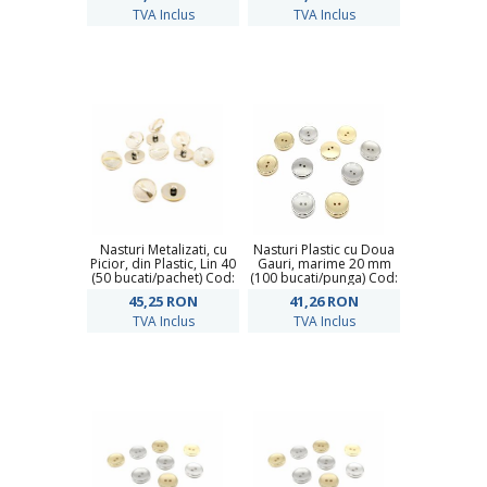
TVA Inclus
TVA Inclus
Nasturi Metalizati, cu
Nasturi Plastic cu Doua
Picior, din Plastic, Lin 40
Gauri, marime 20 mm
(50 bucati/pachet) Cod:
(100 bucati/punga) Cod:
BR341
6631-0474/32
45,25
RON
41,26
RON
TVA Inclus
TVA Inclus