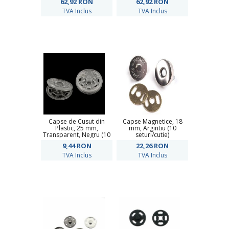
62,92
RON
62,92
RON
TVA Inclus
TVA Inclus
Capse de Cusut din
Capse Magnetice, 18
Plastic, 25 mm,
mm, Argintiu (10
Transparent, Negru (10
seturi/cutie)
perechi/pachet)
9,44
RON
22,26
RON
TVA Inclus
TVA Inclus