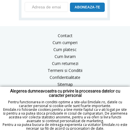
ABONEAZA-TE
Contact
Cum cumperi
Cum platesc
Cum livram
Cum returnezi
Termeni si Conditii
Confidentialitate
Sitemap
Alegerea dumneavoastra cu privire la procesarea datelor cu
Blog
caracter personal
ANPC
Pentru functionarea in conditii optime a site-ului Emidale.ro, datele cu
caracter personal si cookie-urile sunt foarte importante.
Emidale.ro foloseste cookies pentru a tine minte faptul ca v-ati logat pe site
si pentru a va putea stoca produsele in cosul de cumparaturi. De asemenea
acestea vor colecta statistici anonime, pentru a va oferi si livra functii
office@emidale.ro
avansate si continut personalizat de marketing.
Pentru a va putea bucura de intreaga experienta ca vizitator Emidale.ro este
© Copyright 2015 - 2026 emidale.ro
necesar sa fiti de acord cu procesatori de date.