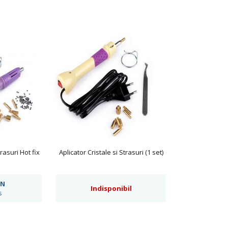
trasuri Hot fix
Aplicator Cristale si Strasuri (1 set)
N
Indisponibil
s