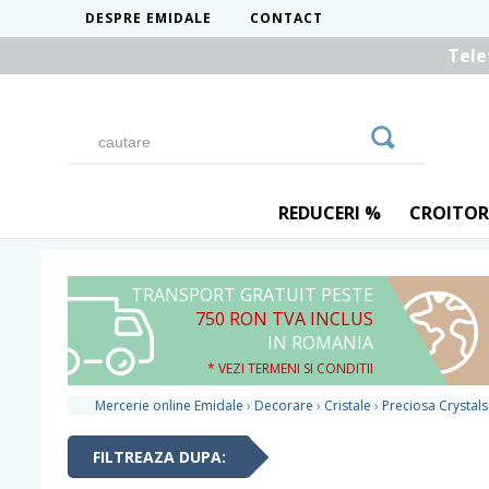
DESPRE EMIDALE
CONTACT
Tele
REDUCERI %
CROITOR
TRANSPORT GRATUIT PESTE
750 RON TVA INCLUS
IN ROMANIA
* VEZI TERMENI SI CONDITII
Mercerie online Emidale
›
Decorare
›
Cristale
›
Preciosa Crystals
FILTREAZA DUPA: