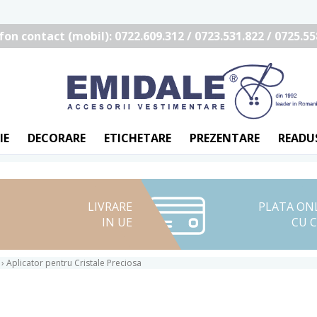
fon contact (mobil): 0722.609.312 / 0723.531.822 / 0725.55
IE
DECORARE
ETICHETARE
PREZENTARE
READU
LIVRARE
PLATA ON
IN UE
CU 
›
Aplicator pentru Cristale Preciosa