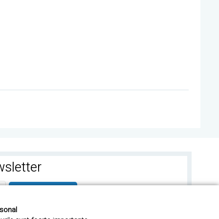
sletter
ABONEAZA-TE
rsonal