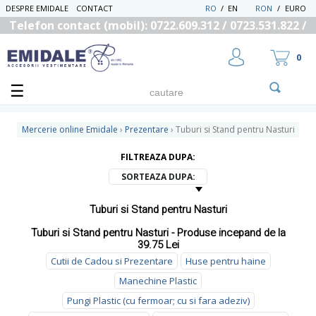
DESPRE EMIDALE
CONTACT
RO
/
EN
RON
/
EURO
Telefon contact (mobil): 0722.609.312 / 0723.531.822 /
0725.558.219
0
Mercerie online Emidale
›
Prezentare
›
Tuburi si Stand pentru Nasturi
FILTREAZA DUPA:
UTILIZATOR NOU
SORTEAZA DUPA:
RECUPEREAZA PAROLA
Tuburi si Stand pentru Nasturi
Tuburi si Stand pentru Nasturi - Produse incepand de la
39.75 Lei
Cutii de Cadou si Prezentare
Huse pentru haine
Manechine Plastic
Pungi Plastic (cu fermoar; cu si fara adeziv)