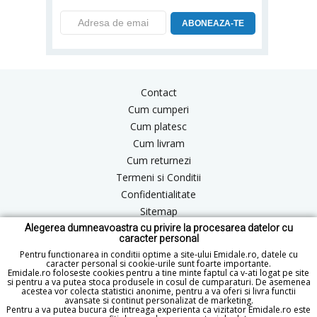
ABONEAZA-TE
Contact
Cum cumperi
Cum platesc
Cum livram
Cum returnezi
Termeni si Conditii
Confidentialitate
Sitemap
Alegerea dumneavoastra cu privire la procesarea datelor cu
Blog
caracter personal
ANPC
Pentru functionarea in conditii optime a site-ului Emidale.ro, datele cu
caracter personal si cookie-urile sunt foarte importante.
Emidale.ro foloseste cookies pentru a tine minte faptul ca v-ati logat pe site
si pentru a va putea stoca produsele in cosul de cumparaturi. De asemenea
acestea vor colecta statistici anonime, pentru a va oferi si livra functii
office@emidale.ro
avansate si continut personalizat de marketing.
Pentru a va putea bucura de intreaga experienta ca vizitator Emidale.ro este
© Copyright 2015 - 2026 emidale.ro