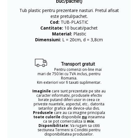
buc/pachet)
Tub plastic pentru prezentare nasturi. Pretul afisat
este pretul/pachet.
Cod:
TUB-PLASTIC
Cantitate:
10 bucati/pachet
Material:
Plastic
Dimensiuni:
L = 20cm, d = 3,8cm
Transport gratuit
Pentru comenzi on-line mai
mari de 750 lei cu TVA inclus, pentru
Romania.
Km exteriori vor fi taxati suplimentar.
Imaginile
care sunt prezentate pe site au
caracter informativ, produsele efectiv
livrate putand diferi usor in ceea ce
priveste nuantele, aspectul, etc.. datorita
setarilor grafice ale device-ului dvs.
Produsele
care au ca imagine principala
toate culorile
disponibile
nu
inseamna
ca se pot comercializa si
mix
.
Disponibilitate:
Va rugam sa cititi
sectiunea Termeni si Conditii pentru
disponibilitatea produselor.