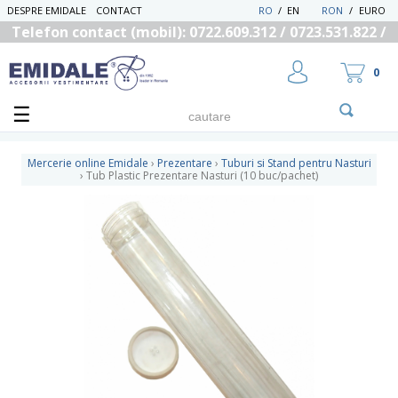
DESPRE EMIDALE
CONTACT
RO
/
EN
RON
/
EURO
Telefon contact (mobil): 0722.609.312 / 0723.531.822 /
0725.558.219
0
Mercerie online Emidale
›
Prezentare
›
Tuburi si Stand pentru Nasturi
›
Tub Plastic Prezentare Nasturi (10 buc/pachet)
UTILIZATOR NOU
RECUPEREAZA PAROLA