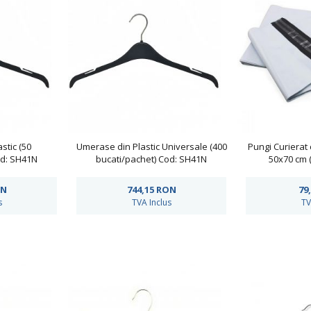
stic (50
Umerase din Plastic Universale (400
Pungi Curierat
od: SH41N
bucati/pachet) Cod: SH41N
50x70 cm 
N
744,15
RON
79
s
TVA Inclus
TV