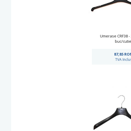
Umerase CRF38 - 
buc/cutie
87,85
RO
TVA Inclu