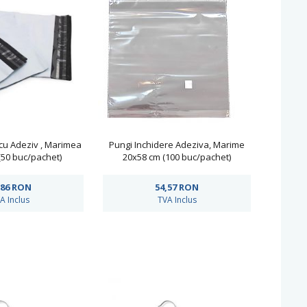
 cu Adeziv , Marimea
Pungi Inchidere Adeziva, Marime
(50 buc/pachet)
20x58 cm (100 buc/pachet)
,86
RON
54,57
RON
A Inclus
TVA Inclus