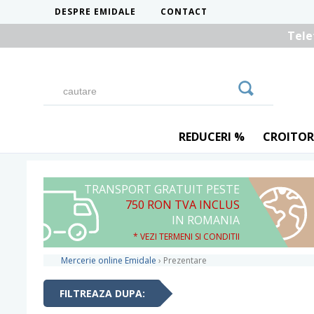
DESPRE EMIDALE
CONTACT
Tele
REDUCERI %
CROITOR
TRANSPORT GRATUIT PESTE
750 RON TVA INCLUS
IN ROMANIA
* VEZI TERMENI SI CONDITII
Mercerie online Emidale
›
Prezentare
FILTREAZA DUPA: