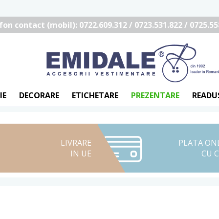
fon contact (mobil): 0722.609.312 / 0723.531.822 / 0725.55
IE
DECORARE
ETICHETARE
PREZENTARE
READU
LIVRARE
PLATA ON
IN UE
CU 