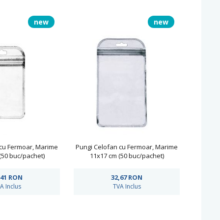
new
new
 cu Fermoar, Marime
Pungi Celofan cu Fermoar, Marime
(50 buc/pachet)
11x17 cm (50 buc/pachet)
,41
RON
32,67
RON
A Inclus
TVA Inclus