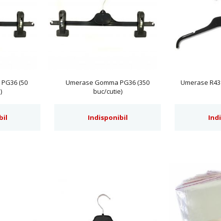
PG36 (50
Umerase Gomma PG36 (350
Umerase R43 
)
buc/cutie)
bil
Indisponibil
Ind