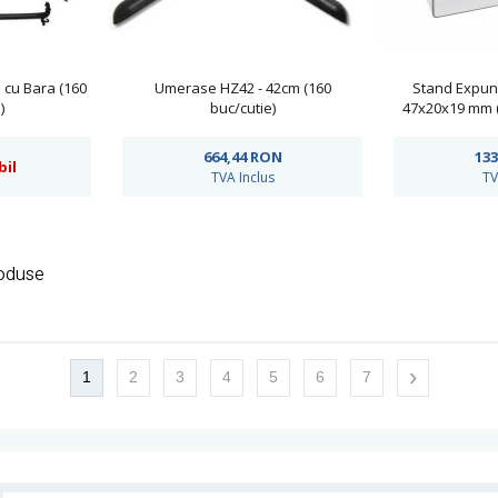
cu Bara (160
Umerase HZ42 - 42cm (160
Stand Expun
)
buc/cutie)
47x20x19 mm (
664,44
RON
133
bil
TVA Inclus
TV
roduse
›
1
2
3
4
5
6
7