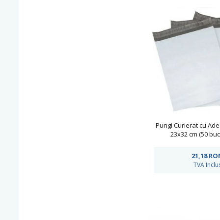
Pungi Curierat cu Ade
23x32 cm (50 buc
21,18
RO
TVA Inclu