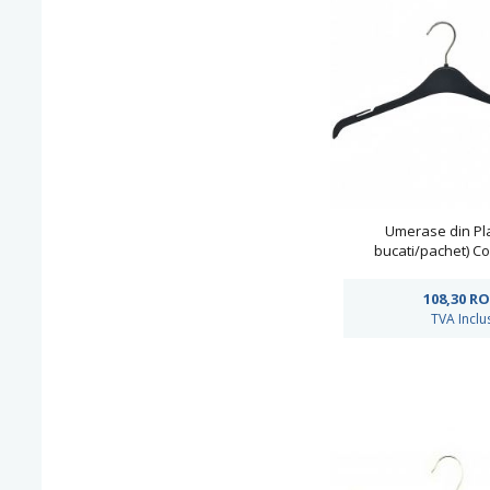
Umerase din Pla
bucati/pachet) C
108,30
RO
TVA Inclu