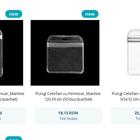
new
new
moar, Marime
Pungi Celofan cu Fermoar, Marime
Pungi Celofan
c/pachet)
12x10 cm (50 buc/pachet)
9.5x12 cm 
N
18,15
RON
25
s
TVA Inclus
TV