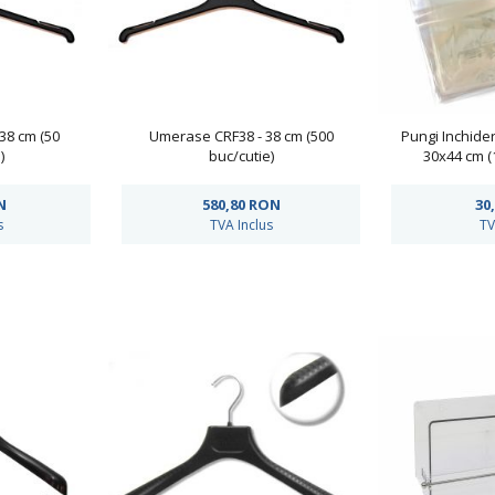
38 cm (50
Umerase CRF38 - 38 cm (500
Pungi Inchide
)
buc/cutie)
30x44 cm (
N
580,80
RON
30
s
TVA Inclus
TV