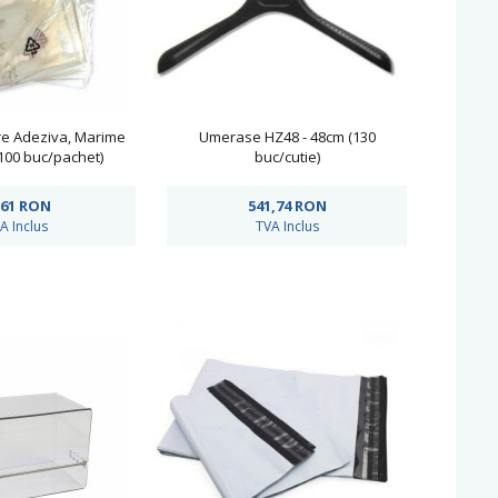
re Adeziva, Marime
Umerase HZ48 - 48cm (130
100 buc/pachet)
buc/cutie)
,61
RON
541,74
RON
A Inclus
TVA Inclus