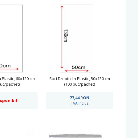
n Plastic, 60x120 cm
Saci Drepti din Plastic, 50x130 cm
buc/pachet)
(100 buc/pachet)
77,44
RON
isponibil
TVA Inclus