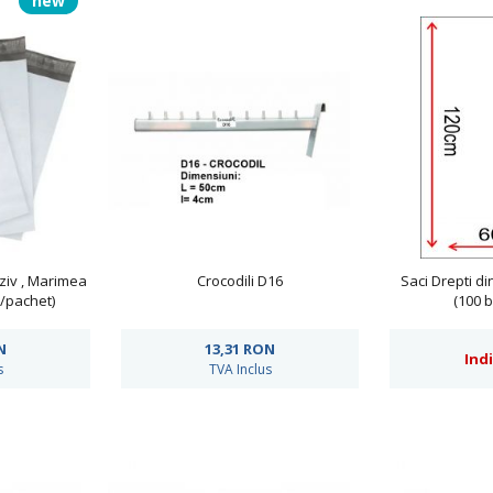
new
ziv , Marimea
Crocodili D16
Saci Drepti di
/pachet)
(100 
N
13,31
RON
Ind
s
TVA Inclus