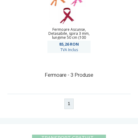
Fermoare Ascunse,
Detasabile, spira 3 mm,
lungime 50 cm (100
bucati/pachet)
85,26
RON
TVA Inclus
Fermoare - 3 Produse
1