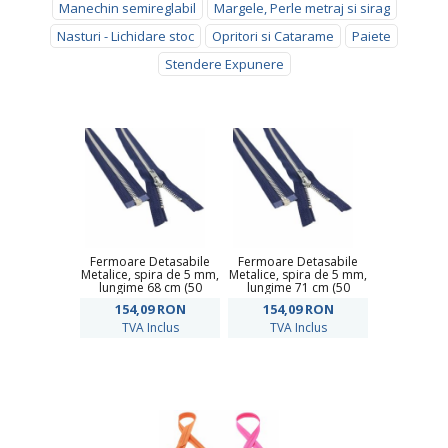
Manechin semireglabil
Margele, Perle metraj si sirag
Nasturi - Lichidare stoc
Opritori si Catarame
Paiete
Stendere Expunere
Fermoare Detasabile
Fermoare Detasabile
Metalice, spira de 5 mm,
Metalice, spira de 5 mm,
lungime 68 cm (50
lungime 71 cm (50
buc/pachet)
buc/pachet)
154,09
RON
154,09
RON
TVA Inclus
TVA Inclus