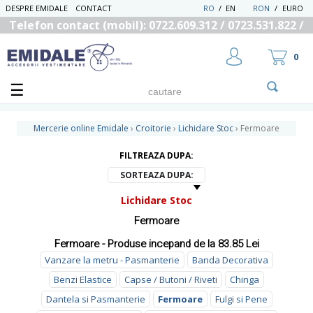
DESPRE EMIDALE
CONTACT
RO
/
EN
RON
/
EURO
Telefon contact (mobil): 0722.609.312 / 0723.531.822 /
0725.558.219
0
Mercerie online Emidale
›
Croitorie
›
Lichidare Stoc
›
Fermoare
FILTREAZA DUPA:
UTILIZATOR NOU
SORTEAZA DUPA:
RECUPEREAZA PAROLA
Lichidare Stoc
Fermoare
Fermoare - Produse incepand de la 83.85 Lei
Vanzare la metru - Pasmanterie
Banda Decorativa
Benzi Elastice
Capse / Butoni / Riveti
Chinga
Dantela si Pasmanterie
Fermoare
Fulgi si Pene