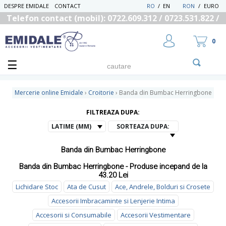
DESPRE EMIDALE
CONTACT
RO
/
EN
RON
/
EURO
Telefon contact (mobil): 0722.609.312 / 0723.531.822 /
0725.558.219
0
Mercerie online Emidale
›
Croitorie
›
Banda din Bumbac Herringbone
FILTREAZA DUPA:
UTILIZATOR NOU
LATIME (MM)
SORTEAZA DUPA:
RECUPEREAZA PAROLA
Banda din Bumbac Herringbone
Banda din Bumbac Herringbone - Produse incepand de la
43.20 Lei
Lichidare Stoc
Ata de Cusut
Ace, Andrele, Bolduri si Crosete
Accesorii Imbracaminte si Lenjerie Intima
Accesorii si Consumabile
Accesorii Vestimentare