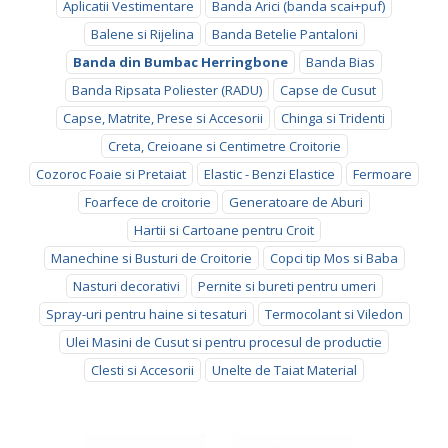
Aplicatii Vestimentare
Banda Arici (banda scai+puf)
Balene si Rijelina
Banda Betelie Pantaloni
Banda din Bumbac Herringbone
Banda Bias
Banda Ripsata Poliester (RADU)
Capse de Cusut
Capse, Matrite, Prese si Accesorii
Chinga si Tridenti
Creta, Creioane si Centimetre Croitorie
Cozoroc Foaie si Pretaiat
Elastic - Benzi Elastice
Fermoare
Foarfece de croitorie
Generatoare de Aburi
Hartii si Cartoane pentru Croit
Manechine si Busturi de Croitorie
Copci tip Mos si Baba
Nasturi decorativi
Pernite si bureti pentru umeri
Spray-uri pentru haine si tesaturi
Termocolant si Viledon
Ulei Masini de Cusut si pentru procesul de productie
Clesti si Accesorii
Unelte de Taiat Material