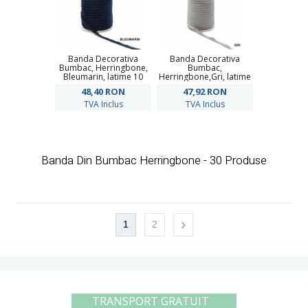
Banda Decorativa
Banda Decorativa
Bumbac, Herringbone,
Bumbac,
Bleumarin, latime 10
Herringbone,Gri, latime
mm (100 metri/rola)
10 mm (100 metri/rola)
48,40
RON
47,92
RON
TVA Inclus
TVA Inclus
Banda Din Bumbac Herringbone - 30 Produse
›
1
2
TRANSPORT GRATUIT