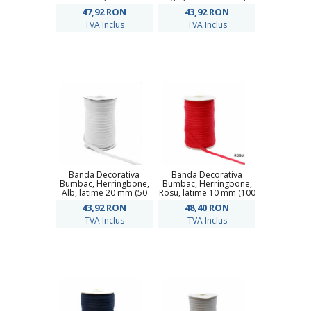
mm (100 metri/rola)
metri/rola)
47,92
RON
43,92
RON
TVA Inclus
TVA Inclus
Banda Decorativa
Banda Decorativa
Bumbac, Herringbone,
Bumbac, Herringbone,
Alb, latime 20 mm (50
Rosu, latime 10 mm (100
metri/rola)
metri/rola)
43,92
RON
48,40
RON
TVA Inclus
TVA Inclus