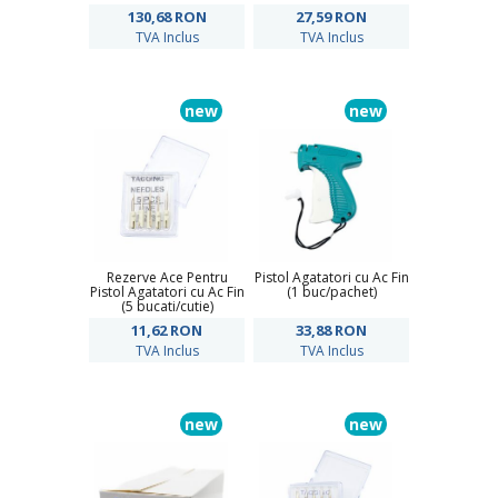
130,68
RON
27,59
RON
TVA Inclus
TVA Inclus
new
new
Rezerve Ace Pentru
Pistol Agatatori cu Ac Fin
Pistol Agatatori cu Ac Fin
(1 buc/pachet)
(5 bucati/cutie)
11,62
RON
33,88
RON
TVA Inclus
TVA Inclus
new
new