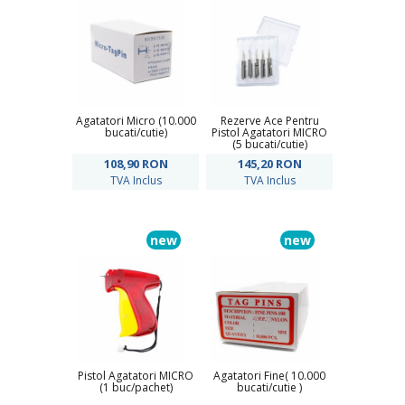
Agatatori Micro (10.000
Rezerve Ace Pentru
bucati/cutie)
Pistol Agatatori MICRO
(5 bucati/cutie)
108,90
RON
145,20
RON
TVA Inclus
TVA Inclus
new
new
Pistol Agatatori MICRO
Agatatori Fine( 10.000
(1 buc/pachet)
bucati/cutie )