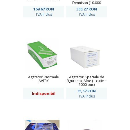
Dennison (10.000
bucati/cutie ) Alb, Negru
169,67
RON
300,27
RON
TVA Inclus
TVA Inclus
Agatatori Normale
Agatatori Speciale de
AVERY
Siguranta, Albe (1 cutie =
5000 buc)
35,57
RON
Indisponibil
TVA Inclus