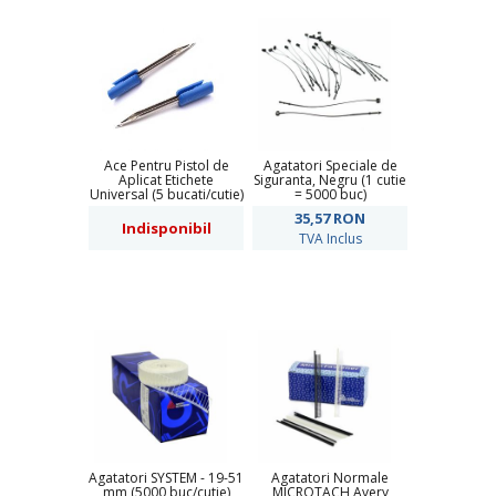
Ace Pentru Pistol de
Agatatori Speciale de
Aplicat Etichete
Siguranta, Negru (1 cutie
Universal (5 bucati/cutie)
= 5000 buc)
35,57
RON
Indisponibil
TVA Inclus
Agatatori SYSTEM - 19-51
Agatatori Normale
mm (5000 buc/cutie)
MICROTACH Avery