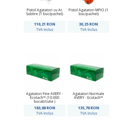
Pistol Agatatori cu Ac
Pistol Agatatori MPIO (1
Subtire (1 buc/pachet)
buc/pachet)
110,21
RON
30,25
RON
TVA Inclus
TVA Inclus
Agatatori Fine AVERY -
Agatatori Normale
Ecotach™ (10.000
AVERY - Ecotach™
bucati/cutie )
183,68
RON
135,76
RON
TVA Inclus
TVA Inclus