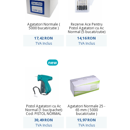
Agatatori Normale (
Rezerve Ace Pentru
5000 bucati/cutie )
Pistol Agatatori cu Ac
Normal (5 bucati/cutie)
17,42
RON
14,16
RON
TVA Inclus
TVA Inclus
new
Pistol Agatatori cu Ac
Agatatori Normale 25 -
Normal (1 buc/pachet)
65 mm ( 5000
Cod: PISTOL NORMAL
bucati/cutie )
SERTIZAT
30,49
RON
15,97
RON
TVA Inclus
TVA Inclus