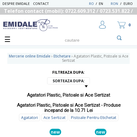
DESPRE EMIDALE
CONTACT
RO
/
EN
RON
/
EURO
Telefon contact (mobil): 0722.609.312 / 0723.531.822 /
0725.558.219
0
Mercerie online Emidale
›
Etichetare
›
Agatatori Plastic, Pistoale si Ace
Sertizat
FILTREAZA DUPA:
UTILIZATOR NOU
RECUPEREAZA PAROLA
SORTEAZA DUPA:
Agatatori Plastic, Pistoale si Ace Sertizat
Agatatori Plastic, Pistoale si Ace Sertizat - Produse
incepand de la 10.71 Lei
Agatatori
Ace Sertizat
Pistoale Pentru Etichetat
new
new