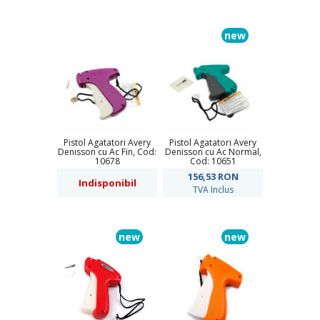
new
Pistol Agatatori Avery
Pistol Agatatori Avery
Denisson cu Ac Fin, Cod:
Denisson cu Ac Normal,
10678
Cod: 10651
156,53
RON
Indisponibil
TVA Inclus
new
new