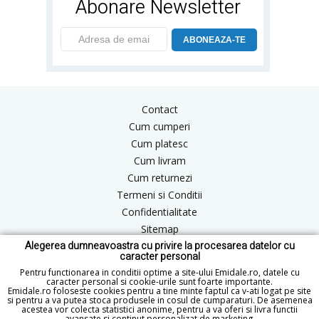
Abonare Newsletter
ABONEAZA-TE
Contact
Cum cumperi
Cum platesc
Cum livram
Cum returnezi
Termeni si Conditii
Confidentialitate
Sitemap
Alegerea dumneavoastra cu privire la procesarea datelor cu
Blog
caracter personal
ANPC
Pentru functionarea in conditii optime a site-ului Emidale.ro, datele cu
caracter personal si cookie-urile sunt foarte importante.
Emidale.ro foloseste cookies pentru a tine minte faptul ca v-ati logat pe site
si pentru a va putea stoca produsele in cosul de cumparaturi. De asemenea
acestea vor colecta statistici anonime, pentru a va oferi si livra functii
office@emidale.ro
avansate si continut personalizat de marketing.