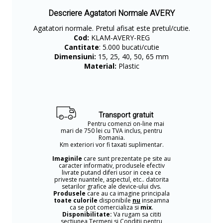
Descriere Agatatori Normale AVERY
Agatatori normale. Pretul afisat este pretul/cutie.
Cod:
KLAM-AVERY-REG
Cantitate
: 5.000 bucati/cutie
Dimensiuni:
15, 25, 40, 50, 65 mm
Material:
Plastic
Transport gratuit
Pentru comenzi on-line mai
mari de 750 lei cu TVA inclus, pentru
Romania.
Km exteriori vor fi taxati suplimentar.
Imaginile
care sunt prezentate pe site au
caracter informativ, produsele efectiv
livrate putand diferi usor in ceea ce
priveste nuantele, aspectul, etc.. datorita
setarilor grafice ale device-ului dvs.
Produsele
care au ca imagine principala
toate culorile
disponibile
nu
inseamna
ca se pot comercializa si
mix
.
Disponibilitate:
Va rugam sa cititi
sectiunea Termeni si Conditii pentru