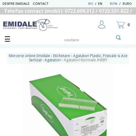
DESPRE EMIDALE
CONTACT
RO
/
EN
RON
/
EURO
Telefon contact (mobil): 0722.609.312 / 0723.531.822 /
0725.558.219
0
Mercerie online Emidale
›
Etichetare
›
Agatatori Plastic, Pistoale si Ace
Sertizat
›
Agatatori
›
Agatatori Normale AVERY
UTILIZATOR NOU
RECUPEREAZA PAROLA