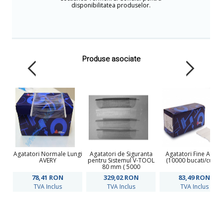
disponibilitatea produselor.
Produse asociate
Agatatori Normale Lungi
Agatatori de Siguranta
Agatatori Fine AVER
AVERY
pentru Sistemul V-TOOL
(10000 bucati/cutie 
80 mm ( 5000
bucati/cutie )
78,41
RON
329,02
RON
83,49
RON
TVA Inclus
TVA Inclus
TVA Inclus