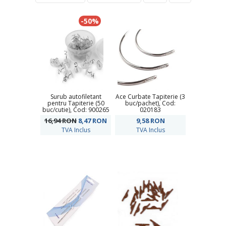
-50%
Surub autofiletant
Ace Curbate Tapiterie (3
pentru Tapiterie (50
buc/pachet), Cod:
buc/cutie), Cod: 900265
020183
16,94 RON
8,47
RON
9,58
RON
TVA Inclus
TVA Inclus