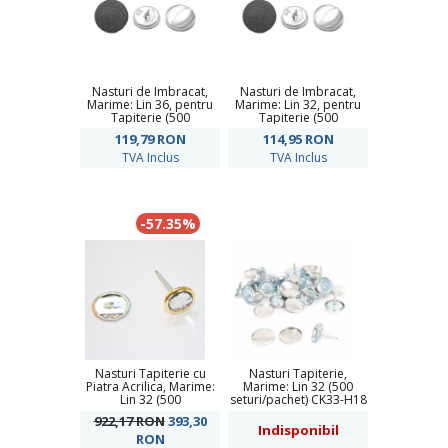
Nasturi de Imbracat,
Nasturi de Imbracat,
Marime: Lin 36, pentru
Marime: Lin 32, pentru
Tapiterie (500
Tapiterie (500
seturi/punga)
seturi/punga)
119,79
RON
114,95
RON
TVA Inclus
TVA Inclus
-57.35%
Nasturi Tapiterie cu
Nasturi Tapiterie,
Piatra Acrilica, Marime:
Marime: Lin 32 (500
Lin 32 (500
seturi/pachet) CK33-H18
seturi/pachet)
922,17 RON
393,30
Indisponibil
RON