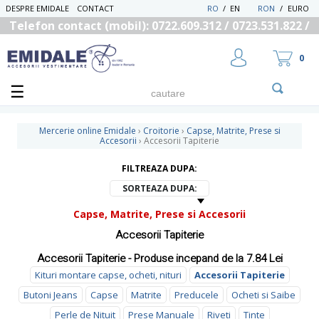
DESPRE EMIDALE
CONTACT
RO
/
EN
RON
/
EURO
Telefon contact (mobil): 0722.609.312 / 0723.531.822 /
0725.558.219
0
Mercerie online Emidale
›
Croitorie
›
Capse, Matrite, Prese si
Accesorii
›
Accesorii Tapiterie
FILTREAZA DUPA:
UTILIZATOR NOU
RECUPEREAZA PAROLA
SORTEAZA DUPA:
Capse, Matrite, Prese si Accesorii
Accesorii Tapiterie
Accesorii Tapiterie - Produse incepand de la 7.84 Lei
Kituri montare capse, ocheti, nituri
Accesorii Tapiterie
Butoni Jeans
Capse
Matrite
Preducele
Ocheti si Saibe
Perle de Nituit
Prese Manuale
Riveti
Tinte