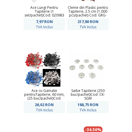
Ace Lungi Pentru
Cleme din Plastic pentru
Tapiterie (1
Tapiterie, 2.5 cm (1.000
set/pachet)Cod: 020983
pcs/pachet) Cod: GRG-
PLS
7,97
RON
217,80
RON
TVA Inclus
TVA Inclus
Ace cu Gamalie
Saibe Tapiterie (250
pentruTapiterie, 60 mm,
buc/pachet)Cod: CK-
(25 buc/pachet)Cod:
SGM
010638
26,02
RON
188,75
RON
TVA Inclus
TVA Inclus
-34.56%