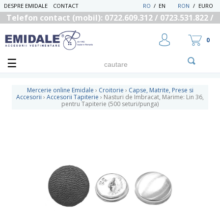
DESPRE EMIDALE
CONTACT
RO
/
EN
RON
/
EURO
Telefon contact (mobil): 0722.609.312 / 0723.531.822 /
0725.558.219
0
Mercerie online Emidale
›
Croitorie
›
Capse, Matrite, Prese si
Accesorii
›
Accesorii Tapiterie
›
Nasturi de Imbracat, Marime: Lin 36,
pentru Tapiterie (500 seturi/punga)
UTILIZATOR NOU
RECUPEREAZA PAROLA