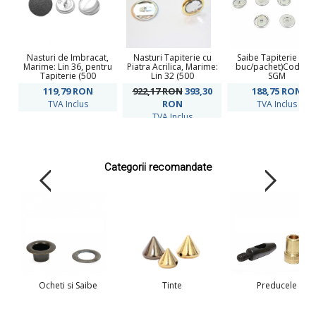
Nasturi de Imbracat,
Nasturi Tapiterie cu
Saibe Tapiterie (25
Marime: Lin 36, pentru
Piatra Acrilica, Marime:
buc/pachet)Cod: CK
Tapiterie (500
Lin 32 (500
SGM
seturi/punga)
seturi/pachet)
119,79
RON
922,17 RON
393,30
188,75
RON
RON
TVA Inclus
TVA Inclus
TVA Inclus
Categorii recomandate
Ocheti si Saibe
Tinte
Preducele