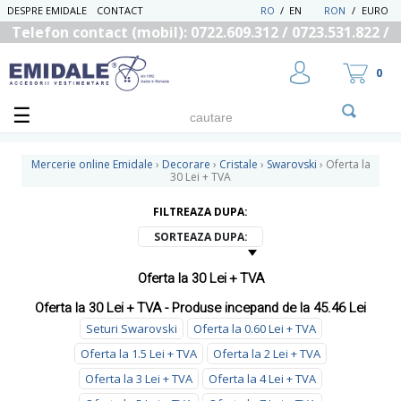
DESPRE EMIDALE
CONTACT
RO
/
EN
RON
/
EURO
Telefon contact (mobil): 0722.609.312 / 0723.531.822 /
0725.558.219
0
Mercerie online Emidale
›
Decorare
›
Cristale
›
Swarovski
›
Oferta la
30 Lei + TVA
FILTREAZA DUPA:
UTILIZATOR NOU
RECUPEREAZA PAROLA
SORTEAZA DUPA:
Oferta la 30 Lei + TVA
Oferta la 30 Lei + TVA - Produse incepand de la 45.46 Lei
Seturi Swarovski
Oferta la 0.60 Lei + TVA
Oferta la 1.5 Lei + TVA
Oferta la 2 Lei + TVA
Oferta la 3 Lei + TVA
Oferta la 4 Lei + TVA