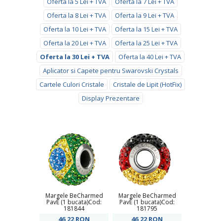
Oferta la 5 Lei + TVA
Oferta la 7 Lei + TVA
Oferta la 8 Lei + TVA
Oferta la 9 Lei + TVA
Oferta la 10 Lei + TVA
Oferta la 15 Lei + TVA
Oferta la 20 Lei + TVA
Oferta la 25 Lei + TVA
Oferta la 30 Lei + TVA
Oferta la 40 Lei + TVA
Aplicator si Capete pentru Swarovski Crystals
Cartele Culori Cristale
Cristale de Lipit (HotFix)
Display Prezentare
Margele BeCharmed
Margele BeCharmed
PavÊ (1 bucata)Cod:
PavÊ (1 bucata)Cod:
181844
181795
46,22
RON
46,22
RON