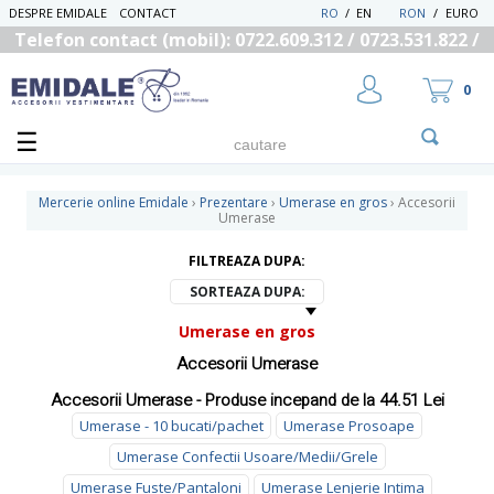
DESPRE EMIDALE
CONTACT
RO
/
EN
RON
/
EURO
Telefon contact (mobil): 0722.609.312 / 0723.531.822 /
0725.558.219
0
Mercerie online Emidale
›
Prezentare
›
Umerase en gros
›
Accesorii
Umerase
FILTREAZA DUPA:
UTILIZATOR NOU
RECUPEREAZA PAROLA
SORTEAZA DUPA:
Umerase en gros
Accesorii Umerase
Accesorii Umerase - Produse incepand de la 44.51 Lei
Umerase - 10 bucati/pachet
Umerase Prosoape
Umerase Confectii Usoare/Medii/Grele
Umerase Fuste/Pantaloni
Umerase Lenjerie Intima