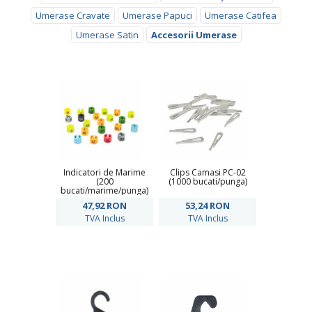
Umerase Cravate
Umerase Papuci
Umerase Catifea
Umerase Satin
Accesorii Umerase
Indicatori de Marime
Clips Camasi PC-02
(200
(1000 bucati/punga)
bucati/marime/punga)
47,92
RON
53,24
RON
TVA Inclus
TVA Inclus