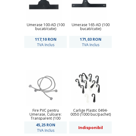
Umerase 100-AD (100
Umerase 165-AD (100
bucati/cutie)
bucati/cutie)
117,10
RON
171,03
RON
TVA Inclus
TVA Inclus
Fire PVC pentru
Carlige Plastic 0494-
Umerase, Culoare:
0050 (1000 buc/pachet)
Transparent (100
buc/pachet)
45,25
RON
Indisponibil
TVA Inclus