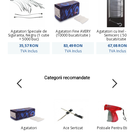
Agatatori Speciale de
Agatatori Fine AVERY
Agatatori cu Inel - Fo
Siguranta, Negru (1 cutie
(10000 bucati/cutie )
Semicerc ( 5000
= 5000 buc)
bucati/cutie )
35,57
RON
83,49
RON
67,08
RON
TVA Inclus
TVA Inclus
TVA Inclus
Categorii recomandate
Agatatori
Ace Sertizat
Pistoale Pentru Etiche