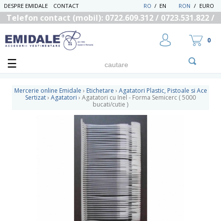
DESPRE EMIDALE
CONTACT
RO
/
EN
RON
/
EURO
Telefon contact (mobil): 0722.609.312 / 0723.531.822 /
0725.558.219
0
Mercerie online Emidale
›
Etichetare
›
Agatatori Plastic, Pistoale si Ace
Sertizat
›
Agatatori
›
Agatatori cu Inel - Forma Semicerc ( 5000
bucati/cutie )
UTILIZATOR NOU
RECUPEREAZA PAROLA