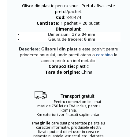
Glisor din plastic pentru snur. Pretul afisat este
pretul/pachet.
Cod
: 840474
Cantitate:
1 pachet = 20 bucati
Dimensiuni:
Dimensiuni:
17 x 34 mm
Gaura de trecere:
8 mm
Descriere:
Glisorul din plastic
este potrivit pentru
prinderea snurului, unde puteti atasa o
carabina
la
acesta printr-un inel metalic.
Compozitie:
plastic
Tara de origine:
China
Transport gratuit
Pentru comenzi on-line mai
mari de 750 lei cu TVA inclus, pentru
Romania.
Km exteriori vor fi taxati suplimentar.
Imaginile
care sunt prezentate pe site au
caracter informativ, produsele efectiv
livrate putand diferi usor in ceea ce
priveste nuantele, aspectul, etc.. datorita