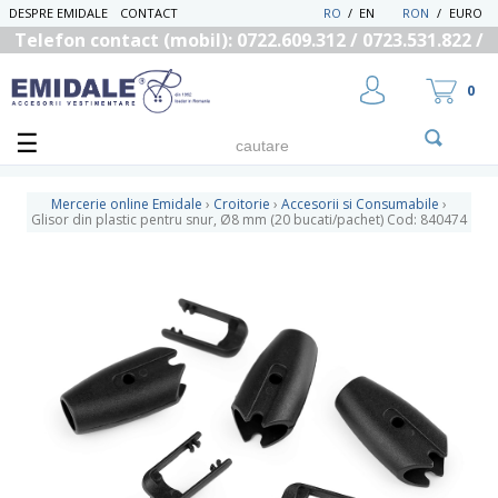
DESPRE EMIDALE
CONTACT
RO
/
EN
RON
/
EURO
Telefon contact (mobil): 0722.609.312 / 0723.531.822 /
0725.558.219
0
Mercerie online Emidale
›
Croitorie
›
Accesorii si Consumabile
›
Glisor din plastic pentru snur, Ø8 mm (20 bucati/pachet) Cod: 840474
UTILIZATOR NOU
RECUPEREAZA PAROLA