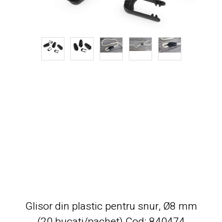
Glisor din plastic pentru snur, Ø8 mm
(20 bucati/pachet) Cod: 840474