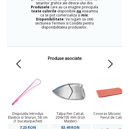
setarilor grafice ale device-ului dvs.
Produsele
care au ca imagine principala
toate culorile
disponibile
nu
inseamna
ca se pot comercializa si
mix
.
Disponibilitate:
Va rugam sa cititi
sectiunea Termeni si Conditii pentru
disponibilitatea produselor.
Produse asociate
Dispozitiv Introdus
Talpa Fier Calcat,
Covoras Siliconic pen
Elastice si Snururi, 58 cm
204x105 mm (Iron
Fierul de Calcat
(1 bucata/pachet)
Master)
7,25
RON
83,49
RON