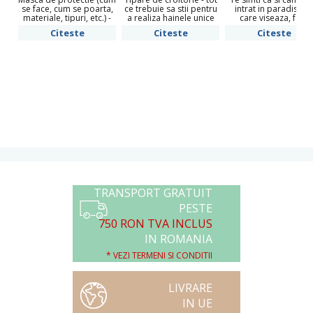
se face, cum se poarta,
ce trebuie sa stii pentru
intrat in paradisul l
materiale, tipuri, etc.) -
a realiza hainele unice
care viseaza, fara
Informatii utile pentru
pe care ti le doresti
indoiala, orice fetita 
Citeste
Citeste
Citeste
cetatenii responsabili!
Testimonial Cecilia
Caragea
TRANSPORT GRATUIT
PESTE
750 RON TVA INCLUS
IN ROMANIA
* VEZI TERMENI SI CONDITII
LIVRARE
IN UE