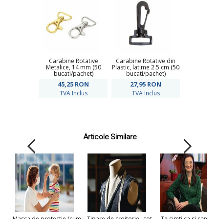
Carabine Rotative
Carabine Rotative din
Metalice, 14 mm (50
Plastic, latime 2.5 cm (50
bucati/pachet)
bucati/pachet)
45,25
RON
27,95
RON
TVA Inclus
TVA Inclus
Articole Similare
Masca de protectie (cum
Tipare de croitorie - tot
Te simti ca si cand ai 