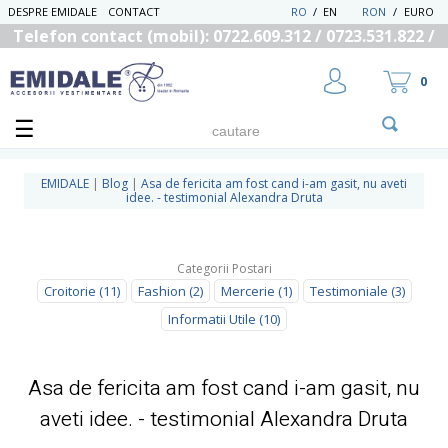
DESPRE EMIDALE
CONTACT
RO
/
EN
RON
/
EURO
Telefon contact (mobil): 0722.609.312 / 0723.531.822 /
0725.558.219
0
EMIDALE
|
Blog
|
Asa de fericita am fost cand i-am gasit, nu aveti
idee. - testimonial Alexandra Druta
UTILIZATOR NOU
RECUPEREAZA PAROLA
Categorii Postari
Croitorie (11)
Fashion (2)
Mercerie (1)
Testimoniale (3)
Informatii Utile (10)
Asa de fericita am fost cand i-am gasit, nu
aveti idee. - testimonial Alexandra Druta