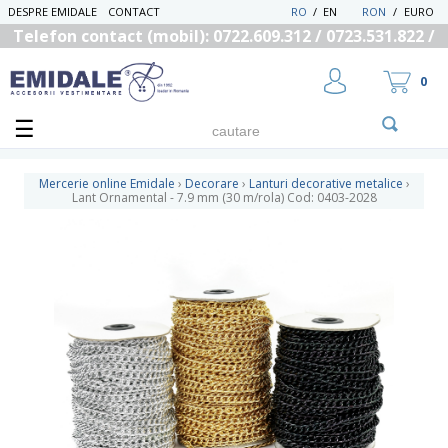
DESPRE EMIDALE
CONTACT
RO
/
EN
RON
/
EURO
Telefon contact (mobil): 0722.609.312 / 0723.531.822 /
0725.558.219
0
Mercerie online Emidale
›
Decorare
›
Lanturi decorative metalice
›
Lant Ornamental - 7.9 mm (30 m/rola) Cod: 0403-2028
UTILIZATOR NOU
RECUPEREAZA PAROLA