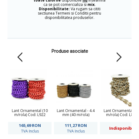
toate culorile
disponibile
nu
inseamna
ca se pot comercializa si
mix
.
Disponibilitate:
Va rugam sa cititi
sectiunea Termeni si Conditii pentru
disponibilitatea produselor.
Produse asociate
Lant Ornamental (10
Lant Ornamental - 4.4
Lant Ornamental (1
m/rola) Cod: L922
mm (40 m/rola)
m/rola) Cod: L846
165,69
RON
111,27
RON
Indisponibil
TVA Inclus
TVA Inclus