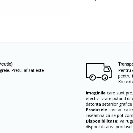
cutie)
Transpo
rele. Pretul afisat este
Pentru 
pentru 
Km exter
Imaginile
care sunt prez
efectiv livrate putand dif
datorita setarilor grafice
Produsele
care au ca i
inseamna ca se pot come
Disponibilitate:
Va ruga
disponibilitatea produsel