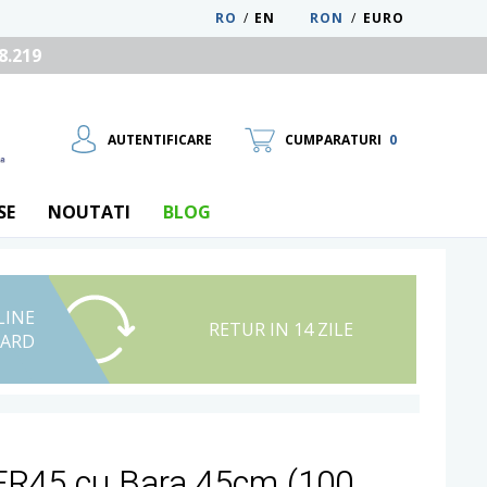
RO
/
EN
RON
/
EURO
8.219
AUTENTIFICARE
CUMPARATURI
0
SE
NOUTATI
BLOG
LINE
UTILIZATOR NOU
RETUR IN 14 ZILE
CARD
RECUPEREAZA PAROLA
FR45 cu Bara 45cm (100