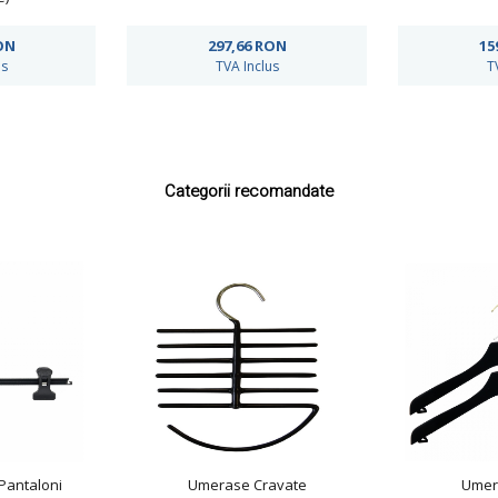
ON
297,66
RON
15
us
TVA Inclus
T
Categorii recomandate
Pantaloni
Umerase Cravate
Umer