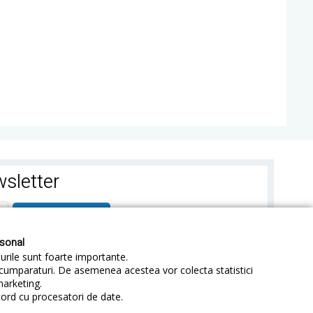
sletter
ABONEAZA-TE
rsonal
-urile sunt foarte importante.
e cumparaturi. De asemenea acestea vor colecta statistici
marketing.
cord cu procesatori de date.
identialitate
Sitemap
Blog
ANPC