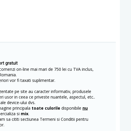
rt gratuit
comenzi on-line mai mari de 750 lei cu TVA inclus,
Romania.
iori vor fi taxati suplimentar.
entate pe site au caracter informativ, produsele
eri usor in ceea ce priveste nuantele, aspectul, etc..
 ale device-ului dvs.
magine principala
toate culorile
disponibile
nu
rcializa si
mix
.
m sa cititi sectiunea Termeni si Conditii pentru
or.