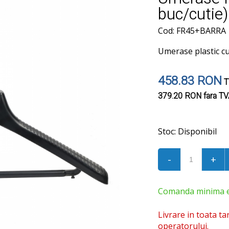
buc/cutie)
Cod: FR45+BARRA
Umerase plastic cu
458.83 RON
T
379.20 RON
fara T
Stoc:
Disponibil
-
+
Comanda minima est
Livrare in toata ta
operatorului.