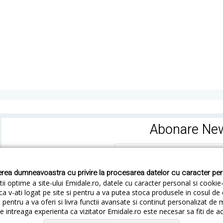
Abonare New
rea dumneavoastra cu privire la procesarea datelor cu caracter pe
ii optime a site-ului Emidale.ro, datele cu caracter personal si cookie
ca v-ati logat pe site si pentru a va putea stoca produsele in cosul d
pentru a va oferi si livra functii avansate si continut personalizat de 
 intreaga experienta ca vizitator Emidale.ro este necesar sa fiti de a
Cum livram
Cum returnezi
Termeni si Conditii
Conf