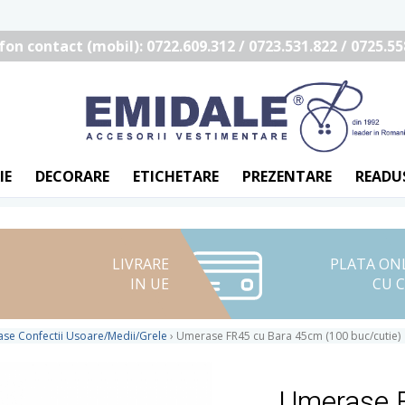
fon contact (mobil): 0722.609.312 / 0723.531.822 / 0725.55
IE
DECORARE
ETICHETARE
PREZENTARE
READU
LIVRARE
PLATA ON
IN UE
CU 
se Confectii Usoare/Medii/Grele
›
Umerase FR45 cu Bara 45cm (100 buc/cutie)
Umerase 