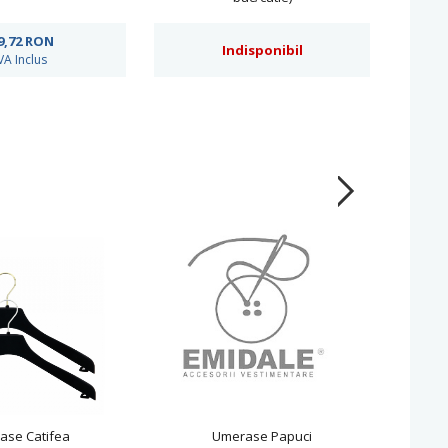
9,72
RON
Indisponibil
VA Inclus
ase Catifea
Umerase Papuci