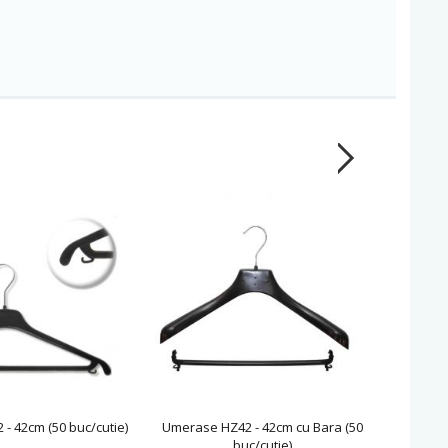
- 42cm (50 buc/cutie)
Umerase HZ42 - 42cm cu Bara (50
Umerase
buc/cutie)