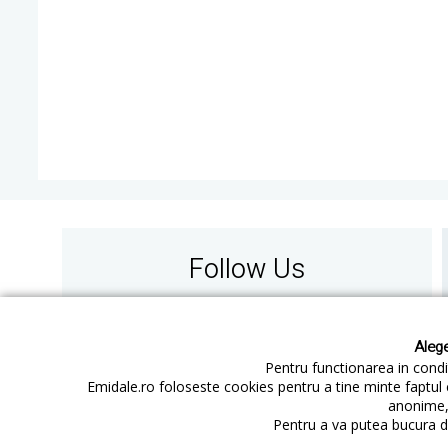
Follow Us
Alege
Pentru functionarea in condit
Emidale.ro foloseste cookies pentru a tine minte faptul 
anonime, 
Contact
Cum cumperi
Pentru a va putea bucura de
Cum platesc