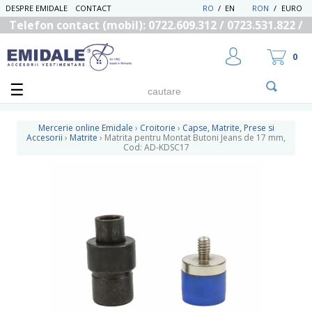
DESPRE EMIDALE
CONTACT
RO
/
EN
RON
/
EURO
Telefon contact (mobil): 0722.609.312 / 0723.531.822 /
0725.558.219
0
Mercerie online Emidale
›
Croitorie
›
Capse, Matrite, Prese si
Accesorii
›
Matrite
›
Matrita pentru Montat Butoni Jeans de 17 mm,
Cod: AD-KDSC17
UTILIZATOR NOU
RECUPEREAZA PAROLA