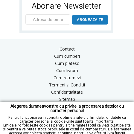
Abonare Newsletter
ABONEAZA-TE
Contact
Cum cumperi
Cum platesc
Cum livram
Cum returnezi
Termeni si Conditii
Confidentialitate
Sitemap
Alegerea dumneavoastra cu privire la procesarea datelor cu
Blog
caracter personal
ANPC
Pentru functionarea in conditii optime a site-ului Emidale.ro, datele cu
caracter personal si cookie-urile sunt foarte importante.
Emidale.ro foloseste cookies pentru a tine minte faptul ca v-ati logat pe site
si pentru a va putea stoca produsele in cosul de cumparaturi. De asemenea
acestea vor colecta statistici anonime, pentru a va oferi si livra functii
office@emidale.ro