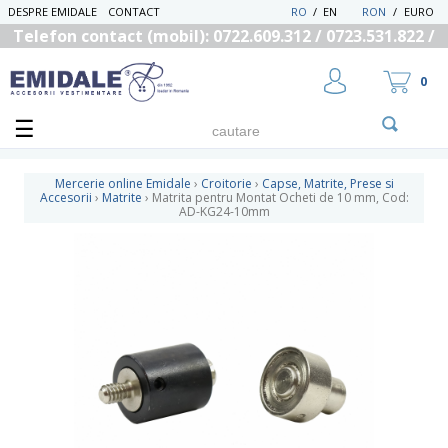
DESPRE EMIDALE
CONTACT
RO
/
EN
RON
/
EURO
Telefon contact (mobil): 0722.609.312 / 0723.531.822 /
0725.558.219
0
Mercerie online Emidale
›
Croitorie
›
Capse, Matrite, Prese si
Accesorii
›
Matrite
›
Matrita pentru Montat Ocheti de 10 mm, Cod:
AD-KG24-10mm
UTILIZATOR NOU
RECUPEREAZA PAROLA