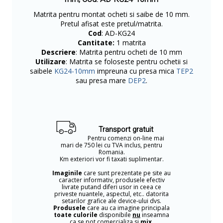
Matrita pentru montat ocheti si saibe de 10 mm.
Pretul afisat este pretul/matrita.
Cod
: AD-KG24
Cantitate:
1 matrita
Descriere
: Matrita pentru ocheti de 10 mm
Utilizare
: Matrita se foloseste pentru ochetii si
saibele
KG24-10mm
impreuna cu presa mica
TEP2
sau presa mare
DEP2
.
Transport gratuit
Pentru comenzi on-line mai
mari de 750 lei cu TVA inclus, pentru
Romania.
Km exteriori vor fi taxati suplimentar.
Imaginile
care sunt prezentate pe site au
caracter informativ, produsele efectiv
livrate putand diferi usor in ceea ce
priveste nuantele, aspectul, etc.. datorita
setarilor grafice ale device-ului dvs.
Produsele
care au ca imagine principala
toate culorile
disponibile
nu
inseamna
ca se pot comercializa si
mix
.